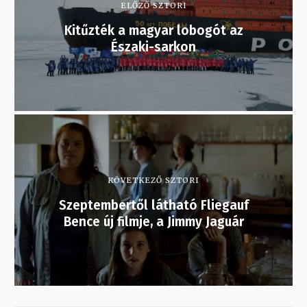
ELŐZŐ SZTORI
Kitűzték a magyar lobogót az
Északi-sarkon
KÖVETKEZŐ SZTORI
Szeptembertől látható Fliegauf
Bence új filmje, a Jimmy Jaguár