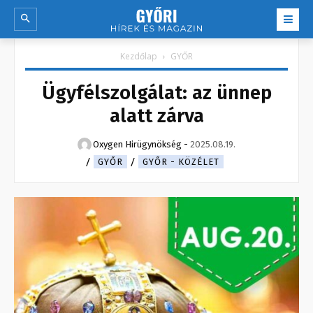
Kezdőlap
GYŐR
Ügyfélszolgálat: az ünnep
alatt zárva
Oxygen Hirügynökség
-
2025.08.19.
GYŐR
GYŐR - KÖZÉLET