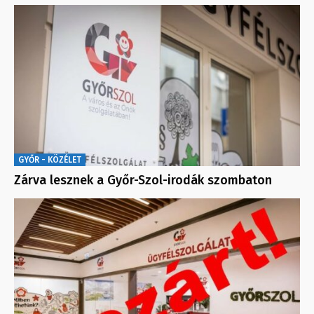
GYŐR - KÖZÉLET
Zárva lesznek a Győr-Szol-irodák szombaton