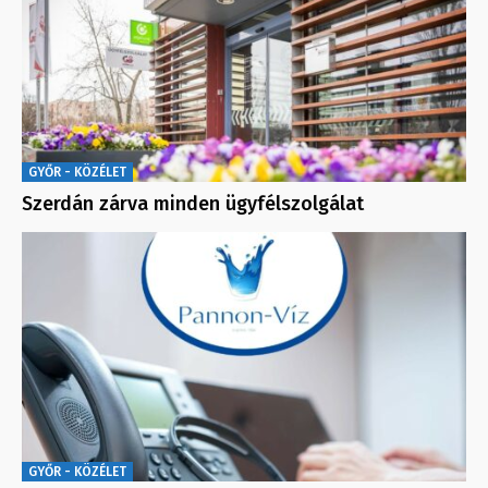
GYŐR - KÖZÉLET
Szerdán zárva minden ügyfélszolgálat
GYŐR - KÖZÉLET