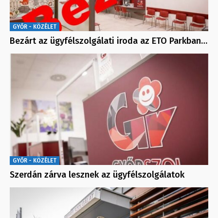
GYŐR - KÖZÉLET
Bezárt az ügyfélszolgálati iroda az ETO Parkban…
GYŐR - KÖZÉLET
Szerdán zárva lesznek az ügyfélszolgálatok