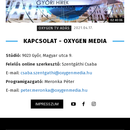
02:40:06
2021.04.17.
OXYGEN TV ADÁS
KAPCSOLAT - OXYGEN MEDIA
Stúdió:
9023 Győr, Magyar utca 9.
Felelős online szerkesztő:
Szentgáthi Csaba
E-mail:
csaba.szentgathi@oxygenmedia.hu
Programigazgató:
Meronka Péter
E-mail:
peter.meronka@oxygenmedia.hu
IMPRESSZUM