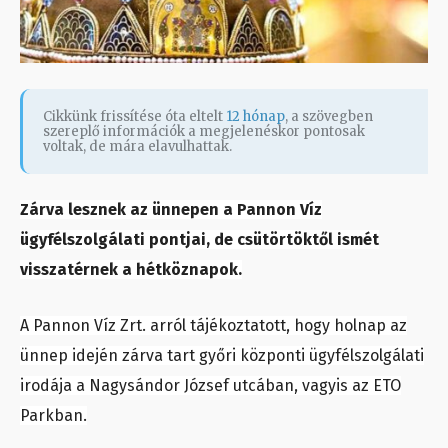
Cikkünk frissítése óta eltelt
12 hónap
, a szövegben
szereplő információk a megjelenéskor pontosak
voltak, de mára elavulhattak.
Zárva lesznek az ünnepen a Pannon Víz
ügyfélszolgálati pontjai, de csütörtöktől ismét
visszatérnek a hétköznapok.
A Pannon Víz Zrt. arról tájékoztatott, hogy holnap az
ünnep idején zárva tart győri központi ügyfélszolgálati
irodája a Nagysándor József utcában, vagyis az ETO
Parkban.