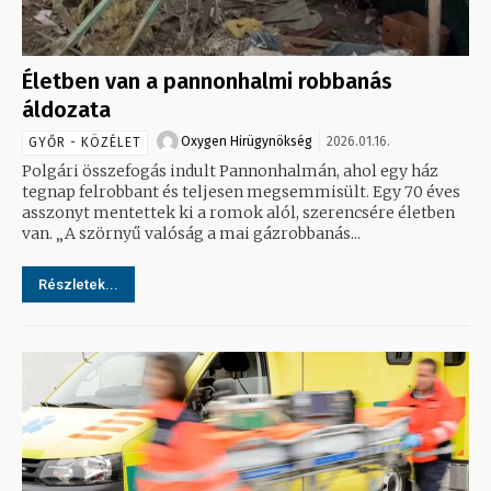
Életben van a pannonhalmi robbanás
áldozata
Oxygen Hirügynökség
2026.01.16.
GYŐR - KÖZÉLET
Polgári összefogás indult Pannonhalmán, ahol egy ház
tegnap felrobbant és teljesen megsemmisült. Egy 70 éves
asszonyt mentettek ki a romok alól, szerencsére életben
van. „A szörnyű valóság a mai gázrobbanás...
Részletek...