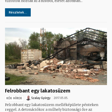
tűzoltók hozták ki a füstből, életét azonban...
Részletek...
Felrobbant egy lakatosüzem
Szalay György
2017.05.05.
KÉK HÍREK
Felrobbant egy lakatosüzem melléképülete pénteken
reggel. A detonációkor a műhely biztonsági őre az