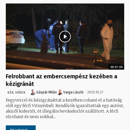
00:01:09
Felrobbant az embercsempész kezében a
kézigránát
Gáspár Milán
Varga László
2020.10.27.
KÉK HÍREK
Fegyverrel és kézigránáttal a kezében rohant el a hatóság
elől egy férfi Vitnyédnél. Rendőrök igazoltattak egy autóst,
akiről kiderült, öt illegális bevándorlót szállított. A férfi
elrohant és nem sokkal...