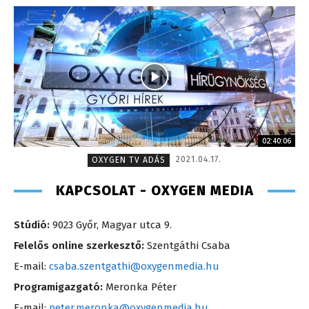
02:40:06
2021.04.17.
OXYGEN TV ADÁS
KAPCSOLAT - OXYGEN MEDIA
Stúdió:
9023 Győr, Magyar utca 9.
Felelős online szerkesztő:
Szentgáthi Csaba
E-mail:
csaba.szentgathi@oxygenmedia.hu
Programigazgató:
Meronka Péter
E-mail:
peter.meronka@oxygenmedia.hu