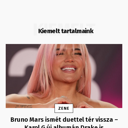
KIEMELT
Kiemelt tartalmaink
ZENE
Bruno Mars ismét duettel tér vissza –
Karol G új albumán Drake is