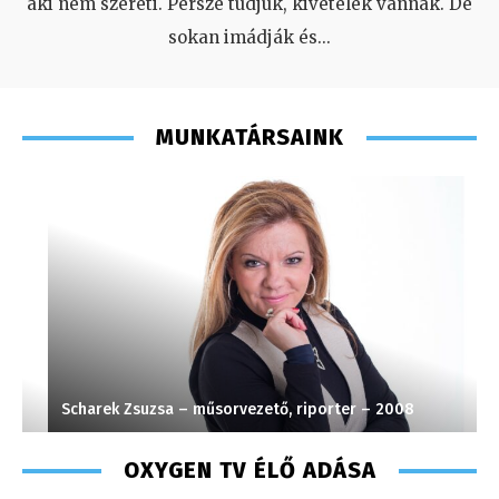
aki nem szereti. Persze tudjuk, kivételek vannak. De
sokan imádják és
...
MUNKATÁRSAINK
Scharek Zsuzsa – műsorvezető, riporter – 2008
K
OXYGEN TV ÉLŐ ADÁSA