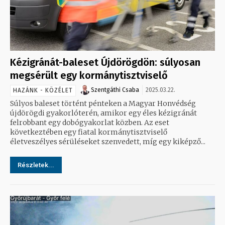
Kézigránát-baleset Újdörögdön: súlyosan
megsérült egy kormánytisztviselő
Szentgáthi Csaba
2025.03.22.
HAZÁNK - KÖZÉLET
Súlyos baleset történt pénteken a Magyar Honvédség
újdörögdi gyakorlóterén, amikor egy éles kézigránát
felrobbant egy dobógyakorlat közben. Az eset
következtében egy fiatal kormánytisztviselő
életveszélyes sérüléseket szenvedett, míg egy kiképző...
Részletek...