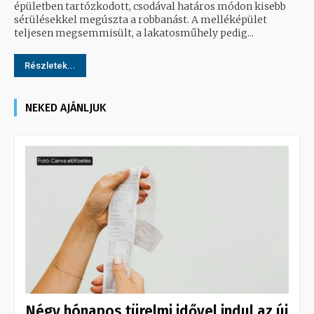
épületben tartózkodott, csodával határos módon kisebb
sérülésekkel megúszta a robbanást. A melléképület
teljesen megsemmisült, a lakatosműhely pedig...
Részletek...
NEKED AJÁNLJUK
Négy hónapos türelmi idővel indul az új