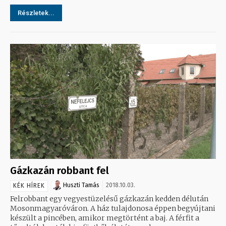
Részletek...
Gázkazán robbant fel
Huszti Tamás
2018.10.03.
KÉK HÍREK
Felrobbant egy vegyestüzelésű gázkazán kedden délután
Mosonmagyaróváron. A ház tulajdonosa éppen begyújtani
készült a pincében, amikor megtörtént a baj. A férfit a