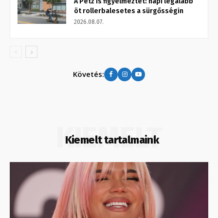
A Petz is figyelmeztet: napi legalább
öt rollerbalesetes a sürgősségin
2026.08.07.
Követés:
KIEMELT
Kiemelt tartalmaink