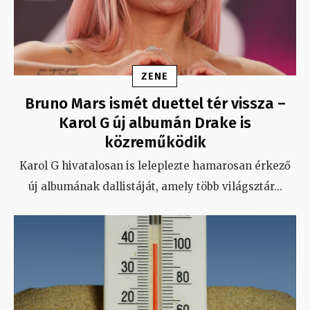
ZENE
Bruno Mars ismét duettel tér vissza –
Karol G új albumán Drake is
közreműködik
Karol G hivatalosan is leleplezte hamarosan érkező
új albumának dallistáját, amely több világsztár
...