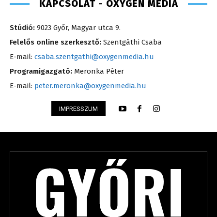
KAPCSOLAT - OXYGEN MEDIA
Stúdió:
9023 Győr, Magyar utca 9.
Felelős online szerkesztő:
Szentgáthi Csaba
E-mail:
csaba.szentgathi@oxygenmedia.hu
Programigazgató:
Meronka Péter
E-mail:
peter.meronka@oxygenmedia.hu
IMPRESSZUM