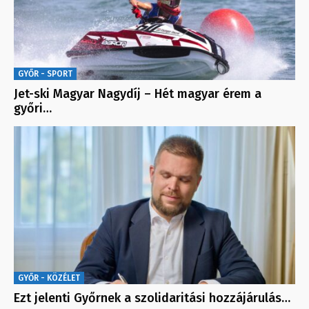
GYŐR - SPORT
Jet-ski Magyar Nagydíj – Hét magyar érem a
győri…
GYŐR - KÖZÉLET
Ezt jelenti Győrnek a szolidaritási hozzájárulás…