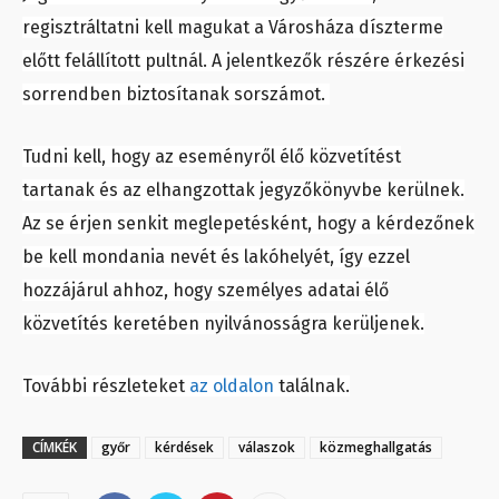
regisztráltatni kell magukat a Városháza díszterme
előtt felállított pultnál. A jelentkezők részére érkezési
sorrendben biztosítanak sorszámot.
Tudni kell, hogy az eseményről élő közvetítést
tartanak és az elhangzottak jegyzőkönyvbe kerülnek.
Az se érjen senkit meglepetésként, hogy a kérdezőnek
be kell mondania nevét és lakóhelyét, így ezzel
hozzájárul ahhoz, hogy személyes adatai élő
közvetítés keretében nyilvánosságra kerüljenek.
További részleteket
az oldalon
találnak.
CÍMKÉK
győr
kérdések
válaszok
közmeghallgatás