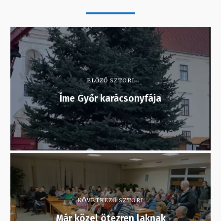
ELŐZŐ SZTORI
Íme Győr karácsonyfája
KÖVETKEZŐ SZTORI
Már közel ötezren laknak