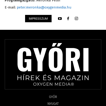
Programigazgató:
Meronka Péter
E-mail:
peter.meronka@oxygenmedia.hu
IMPRESSZUM
GYŐR
NYUGAT