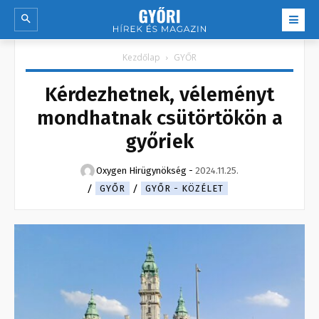
Kezdőlap
GYŐR
Kérdezhetnek, véleményt
mondhatnak csütörtökön a
győriek
Oxygen Hirügynökség
-
2024.11.25.
GYŐR
GYŐR - KÖZÉLET