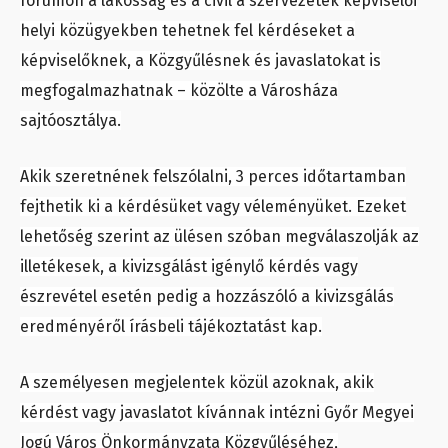
fórumon a lakosság és a civil a szervezetek képviselői
helyi közügyekben tehetnek fel kérdéseket a
képviselőknek, a Közgyűlésnek és javaslatokat is
megfogalmazhatnak – közölte a Városháza
sajtóosztálya.
Akik szeretnének felszólalni, 3 perces időtartamban
fejthetik ki a kérdésüket vagy véleményüket. Ezeket
lehetőség szerint az ülésen szóban megválaszolják az
illetékesek, a kivizsgálást igénylő kérdés vagy
észrevétel esetén pedig a hozzászóló a kivizsgálás
eredményéről írásbeli tájékoztatást kap.
A személyesen megjelentek közül azoknak, akik
kérdést vagy javaslatot kívánnak intézni Győr Megyei
Jogú Város Önkormányzata Közgyűléséhez,