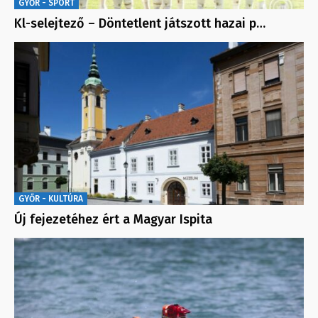
GYŐR - SPORT
Kl-selejtező – Döntetlent játszott hazai p…
GYŐR - KULTÚRA
Új fejezetéhez ért a Magyar Ispita