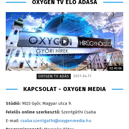
OXYGEN TV ÉLŐ ADÁSA
02:40:06
2021.04.17.
OXYGEN TV ADÁS
KAPCSOLAT - OXYGEN MEDIA
Stúdió:
9023 Győr, Magyar utca 9.
Felelős online szerkesztő:
Szentgáthi Csaba
E-mail:
csaba.szentgathi@oxygenmedia.hu