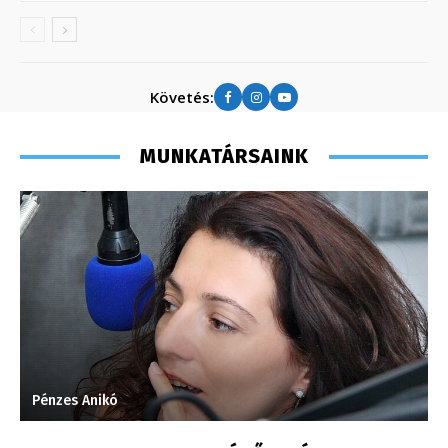
Követés:
MUNKATÁRSAINK
Pénzes Anikó
T