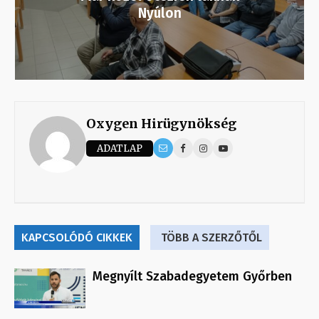
Nyúlon
Oxygen Hirügynökség
ADATLAP
KAPCSOLÓDÓ CIKKEK
TÖBB A SZERZŐTŐL
Megnyílt Szabadegyetem Győrben