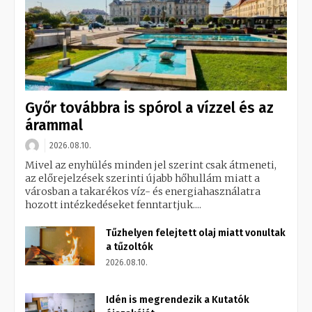
Győr továbbra is spórol a vízzel és az
árammal
2026.08.10.
Mivel az enyhülés minden jel szerint csak átmeneti,
az előrejelzések szerinti újabb hőhullám miatt a
városban a takarékos víz- és energiahasználatra
hozott intézkedéseket fenntartjuk....
Tűzhelyen felejtett olaj miatt vonultak
a tűzoltók
2026.08.10.
Idén is megrendezik a Kutatók