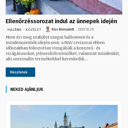
Ellenőrzéssorozat indul az ünnepek idején
Kiss Bernadett
2025.10.29.
HAZÁNK - KÖZÉLET
Nem éri meg szabályt szegni halloween és a
mindenszentek idején sem: a NAV revizorai ebben
időszakban fokozottan vizsgálják a koszorú- és
virágárusokat, jelmezkölcsönzőket, valamint mindenkit,
aki szezonális termékekkel kereskedik....
Részletek...
NEKED AJÁNLJUK