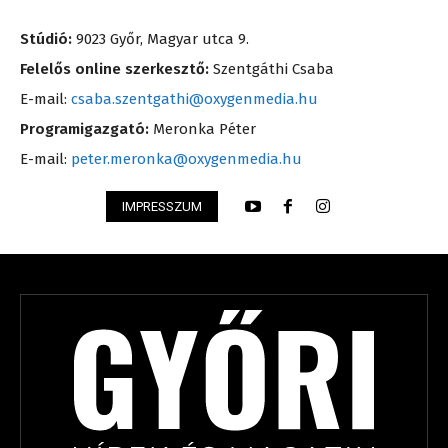
Stúdió:
9023 Győr, Magyar utca 9.
Felelős online szerkesztő:
Szentgáthi Csaba
E-mail:
csaba.szentgathi@oxygenmedia.hu
Programigazgató:
Meronka Péter
E-mail:
peter.meronka@oxygenmedia.hu
IMPRESSZUM