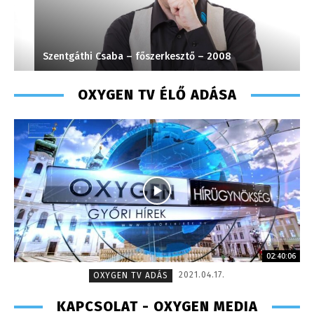
Szentgáthi Csaba – főszerkesztő – 2008
S
OXYGEN TV ÉLŐ ADÁSA
02:40:06
2021.04.17.
OXYGEN TV ADÁS
KAPCSOLAT - OXYGEN MEDIA