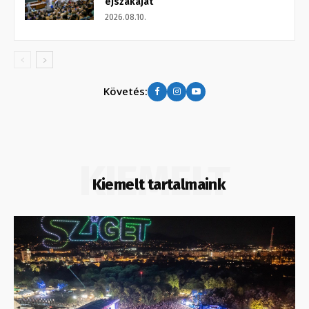
éjszakáját
2026.08.10.
Követés:
KIEMELT
Kiemelt tartalmaink