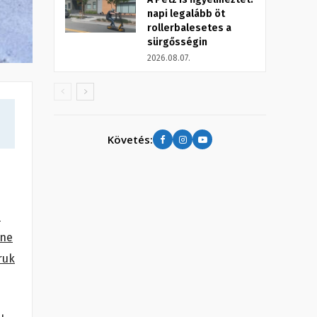
napi legalább öt
rollerbalesetes a
sürgősségin
2026.08.07.
Követés:
i
ine
ruk