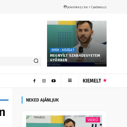
Jelentkezz be / Csatlakozz
GYŐR - KÖZÉLET
MEGNYÍLT SZABADEGYETEM
GYŐRBEN
KIEMELT
NEKED AJÁNLJUK
én
VIDEÓ