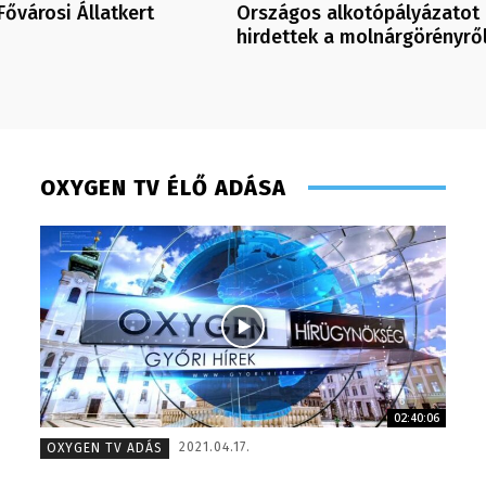
Fővárosi Állatkert
Országos alkotópályázatot
hirdettek a molnárgörényrő
OXYGEN TV ÉLŐ ADÁSA
02:40:06
Meronka Péter – programigazgató – 2008
Torma A
2021.04.17.
OXYGEN TV ADÁS