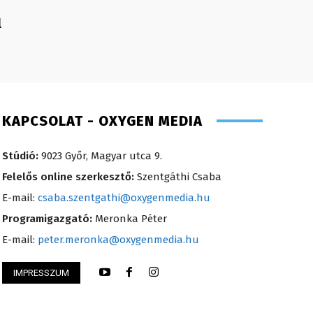
l
KAPCSOLAT - OXYGEN MEDIA
Stúdió:
9023 Győr, Magyar utca 9.
Felelős online szerkesztő:
Szentgáthi Csaba
E-mail:
csaba.szentgathi@oxygenmedia.hu
Programigazgató:
Meronka Péter
E-mail:
peter.meronka@oxygenmedia.hu
Csrefkó Judit – műs
IMPRESSZUM
nikó – irodavezető – 2008
– 2015