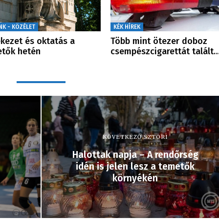
NK - KÖZÉLET
KÉK HÍREK
kezet és oktatás a
Több mint ötezer doboz
tők hetén
csempészcigarettát talált
KÖVETKEZŐ SZTORI
Halottak napja – A rendőrség
idén is jelen lesz a temetők
környékén