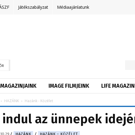
ÁSZF
Játékszabályzat
Médiaajánlatunk
ŐR
MAGAZINJAINK
IMAGE FILMJEINK
LIFE MAGAZIN
HAZÁNK
Hazánk - Közélet
 indul az ünnepek idej
10.29.
HAZÁNK
HAZÁNK - KÖZÉLET