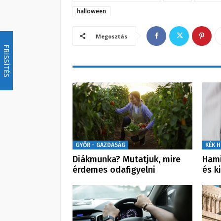
halloween
Megosztás
FRISSÍTÉS
GYŐR - GAZDASÁG
KÉK H
Diákmunka? Mutatjuk, mire
Hami
érdemes odafigyelni
és k