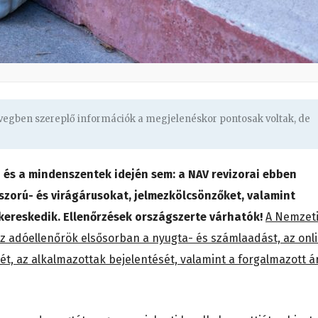
övegben szereplő információk a megjelenéskor pontosak voltak, de
 és a mindenszentek idején sem: a NAV revizorai ebben
szorú- és virágárusokat, jelmezkölcsönzőket, valamint
 kereskedik. Ellenőrzések országszerte várhatók!
A Nemzet
az adóellenőrök elsősorban a nyugta- és számlaadást, az onl
, az alkalmazottak bejelentését, valamint a forgalmazott á