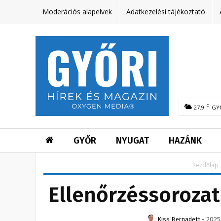
Moderációs alapelvek
Adatkezelési tájékoztató
C
27.9
GY
GYŐR
NYUGAT
HAZÁNK
Kezdőlap
Ellenőrzéssorozat
Kiss Bernadett
-
2025.