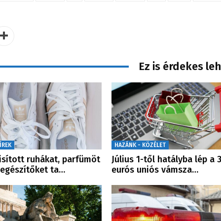
Ez is érdekes le
ÍREK
HAZÁNK - KÖZÉLET
sított ruhákat, parfümöt
Július 1-től hatályba lép a 
iegészítőket ta…
eurós uniós vámsza…