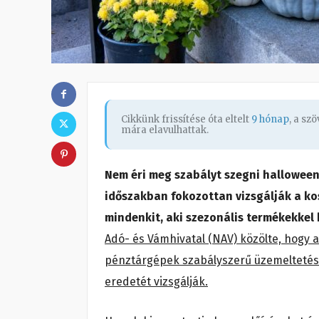
Cikkünk frissítése óta eltelt
9 hónap
, a sz
mára elavulhattak.
Nem éri meg szabályt szegni halloween
időszakban fokozottan vizsgálják a ko
mindenkit, aki szezonális termékekkel
Adó- és Vámhivatal (NAV) közölte, hogy 
pénztárgépek szabályszerű üzemeltetését
eredetét vizsgálják.