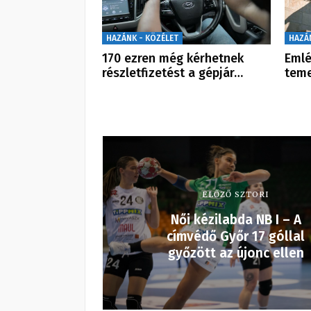
HAZÁNK - KÖZÉLET
HAZÁ
170 ezren még kérhetnek
Emlé
részletfizetést a gépjár…
teme
ELŐZŐ SZTORI
Női kézilabda NB I – A
címvédő Győr 17 góllal
győzött az újonc ellen