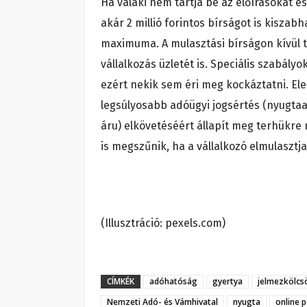
Ha valaki nem tartja be az előírásokat és
akár 2 millió forintos bírságot is kiszabh
maximuma. A mulasztási bírságon kívül t
vállalkozás üzletét is. Speciális szabá
ezért nekik sem éri meg kockáztatni. E
legsúlyosabb adóügyi jogsértés (nyugtaa
áru) elkövetéséért állapít meg terhükre 
is megszűnik, ha a vállalkozó elmulasztj
(Illusztráció: pexels.com)
CÍMKÉK
adóhatóság
gyertya
jelmezkölcs
Nemzeti Adó- és Vámhivatal
nyugta
online 