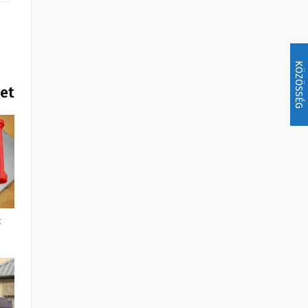
KÖZÖSSÉG
het
3