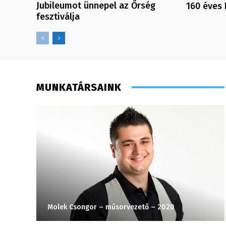
Jubileumot ünnepel az Őrség
160 éves 
fesztiválja
MUNKATÁRSAINK
Molek Csongor – műsorvezető – 2020