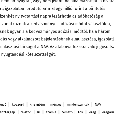
 nem ad nyugtát, vagy nem jelenti be alkalmazottját, a hivata
at; igazolatlan eredetű árunál egymillió forint a büntetés
izenkét nyitvatartási napra lezárhatja az adóhatóság a
lyok vonatkoznak a kedvezményes adózási módot választókra,
lesnek ugyanis a kedvezményes adózási módtól, ha a három
dás vagy alkalmazott bejelentésének elmulasztása, igazolat
mulasztási bírságot a NAV. Az átalányadózásra való jogosults
a nyugtaadási kötelezettségét.
önző
koszorú
krizantém
mécses
mindenszentek
NAV
pénztárgép
revizor
sír
számla
temető
tök
virág
virágáru