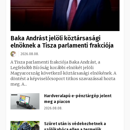
Baka Andrást jelöli köztársasági
elnöknek a Tisza parlamenti frakciója
2026.08.08.
A Tisza parlamenti frakciója Baka Andrást, a
Legfelsőbb Bíróság korábbi elnökét jelöli
Magyarország következő köztársasági elnökének. A
döntést a képviselőcsoport titkos szavazással hozta
meg. A...
Hardveralapú e-pénztárgép jelent
meg a piacon
2026.08.08.
Szüret után is védekezhetnek a
szőlőkabóca ellen a termelők