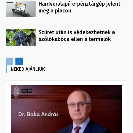
Hardveralapú e-pénztárgép jelent
meg a piacon
Szüret után is védekezhetnek a
szőlőkabóca ellen a termelők
NEKED AJÁNLJUK