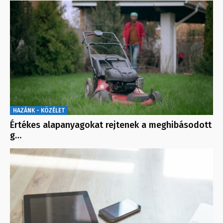
HAZÁNK - KÖZÉLET
Értékes alapanyagokat rejtenek a meghibásodott
g…