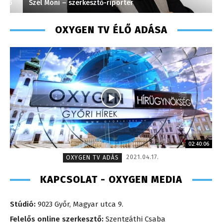
Szél Móni – szerkesztő-riporter
M
OXYGEN TV ÉLŐ ADÁSA
02:40:06
2021.04.17.
OXYGEN TV ADÁS
KAPCSOLAT - OXYGEN MEDIA
Stúdió:
9023 Győr, Magyar utca 9.
Felelős online szerkesztő:
Szentgáthi Csaba