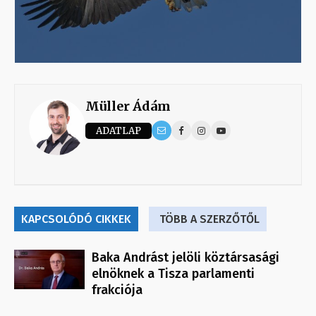
Müller Ádám
ADATLAP
KAPCSOLÓDÓ CIKKEK
TÖBB A SZERZŐTŐL
Baka Andrást jelöli köztársasági
elnöknek a Tisza parlamenti
frakciója