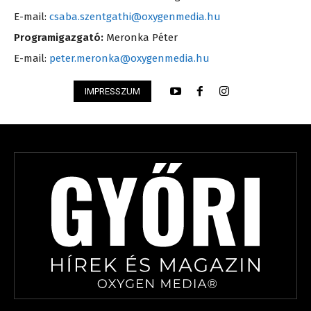
E-mail:
csaba.szentgathi@oxygenmedia.hu
Programigazgató:
Meronka Péter
E-mail:
peter.meronka@oxygenmedia.hu
IMPRESSZUM