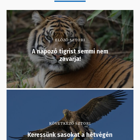
ELŐZŐ SZTORI
A napozó tigrist semmi nem
zavarja!
KÖVETKEZŐ SZTORI
Keressünk sasokat a hétvégén