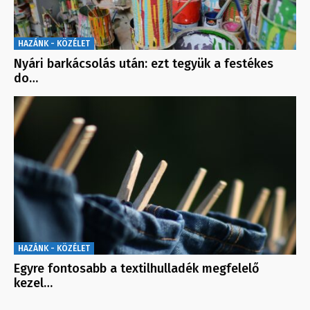
HAZÁNK - KÖZÉLET
Nyári barkácsolás után: ezt tegyük a festékes
do…
HAZÁNK - KÖZÉLET
Egyre fontosabb a textilhulladék megfelelő
kezel…