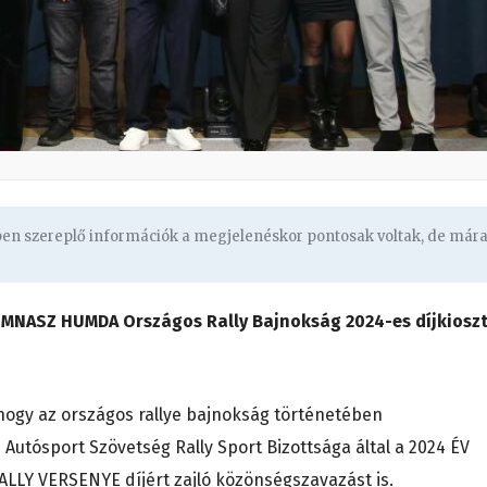
gben szereplő információk a megjelenéskor pontosak voltak, de már
MNASZ HUMDA Országos Rally Bajnokság 2024-es díjkiosz
 hogy az országos rallye bajnokság történetében
Autósport Szövetség Rally Sport Bizottsága által a 2024 ÉV
LY VERSENYE díjért zajló közönségszavazást is.