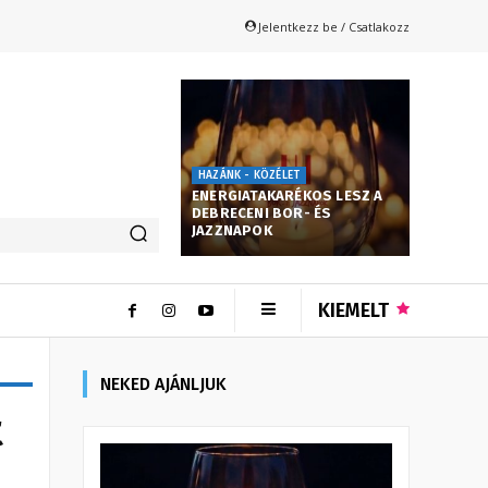
Jelentkezz be / Csatlakozz
HAZÁNK - KÖZÉLET
ENERGIATAKARÉKOS LESZ A
DEBRECENI BOR- ÉS
JAZZNAPOK
KIEMELT
NEKED AJÁNLJUK
t