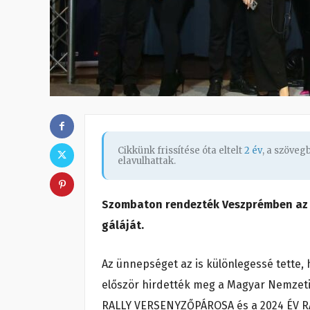
Cikkünk frissítése óta eltelt
2 év
, a szöve
elavulhattak.
Szombaton rendezték Veszprémben az 
gáláját.
Az ünnepséget az is különlegessé tette,
először hirdették meg a Magyar Nemzeti 
RALLY VERSENYZŐPÁROSA és a 2024 ÉV RAL