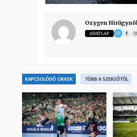
Oxygen Hirügynö
ADATLAP
KAPCSOLÓDÓ CIKKEK
TÖBB A SZERZŐTŐL