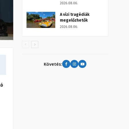
2026.08.06.
A vízi tragédiák
megelőzhetők
2026.08.06.
a
Követés:
tó