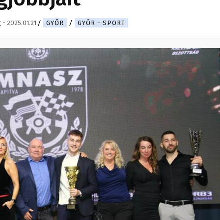
g
-
2025.01.21.
GYŐR
GYŐR - SPORT