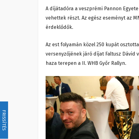
A díjátadóra a veszprémi Pannon Egyetem
vehettek részt. Az egész eseményt az M
érdeklődők.
Az est folyamán közel 250 kupát osztotta
versenyzőjének járó díjat Faltusz Dávid 
haza terepen a II. WHB Győr Rallyn.
FRISSÍTÉS