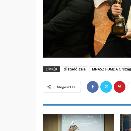
CÍMKÉK
díjátadó gála
MNASZ HUMDA Országo
Megosztás