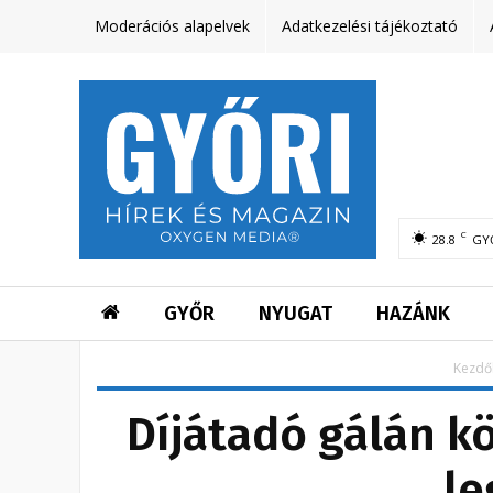
Moderációs alapelvek
Adatkezelési tájékoztató
C
28.8
GY
GYŐR
NYUGAT
HAZÁNK
Kezdő
Díjátadó gálán k
le