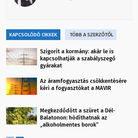
KAPCSOLÓDÓ CIKKEK
TÖBB A SZERZŐTŐL
Szigorít a kormány: akár le is
kapcsolhatják a szabályszegő
gyárakat
Az áramfogyasztás csökkentésére
kéri a fogyasztókat a MAVIR
Megkezdődött a szüret a Dél-
Balatonon: hódíthatnak az
„alkoholmentes borok”