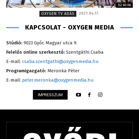
02:40:06
2021.04.17.
OXYGEN TV ADÁS
KAPCSOLAT - OXYGEN MEDIA
Stúdió:
9023 Győr, Magyar utca 9.
Felelős online szerkesztő:
Szentgáthi Csaba
E-mail:
csaba.szentgathi@oxygenmedia.hu
Programigazgató:
Meronka Péter
E-mail:
peter.meronka@oxygenmedia.hu
IMPRESSZUM