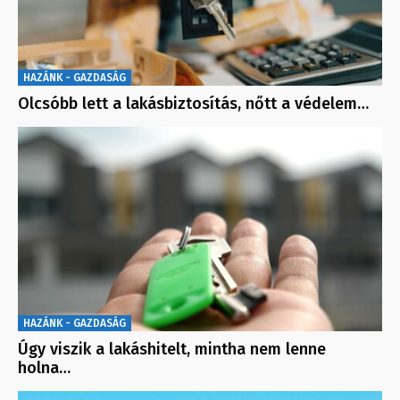
HAZÁNK - GAZDASÁG
Olcsóbb lett a lakásbiztosítás, nőtt a védelem…
HAZÁNK - GAZDASÁG
Úgy viszik a lakáshitelt, mintha nem lenne
holna…