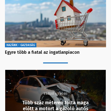
HAZÁNK - GAZDASÁG
Egyre több a fiatal az ingatlanpiacon
ELŐZŐ SZTORI
Több száz méteren tolta maga
előtt a motort a gázoló autós