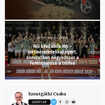
KÖVETKEZŐ SZTORI
Női kézilabda MK –
Hétméteresekkel nyert,
sorozatban negyedszer a
Ferencvárosé a trófea
Szentgáthi Csaba
ADATLAP