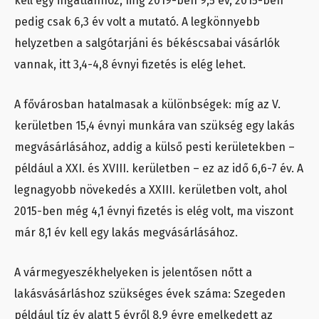
kell egy ingatlanhoz, míg 2019-ben 9,5 év, 2015-ben
pedig csak 6,3 év volt a mutató. A legkönnyebb
helyzetben a salgótarjáni és békéscsabai vásárlók
vannak, itt 3,4-4,8 évnyi fizetés is elég lehet.
A fővárosban hatalmasak a különbségek: míg az V.
kerületben 15,4 évnyi munkára van szükség egy lakás
megvásárlásához, addig a külső pesti kerületekben –
például a XXI. és XVIII. kerületben – ez az idő 6,6-7 év. A
legnagyobb növekedés a XXIII. kerületben volt, ahol
2015-ben még 4,1 évnyi fizetés is elég volt, ma viszont
már 8,1 év kell egy lakás megvásárlásához.
A vármegyeszékhelyeken is jelentősen nőtt a
lakásvásárláshoz szükséges évek száma: Szegeden
például tíz év alatt 5 évről 8,9 évre emelkedett az