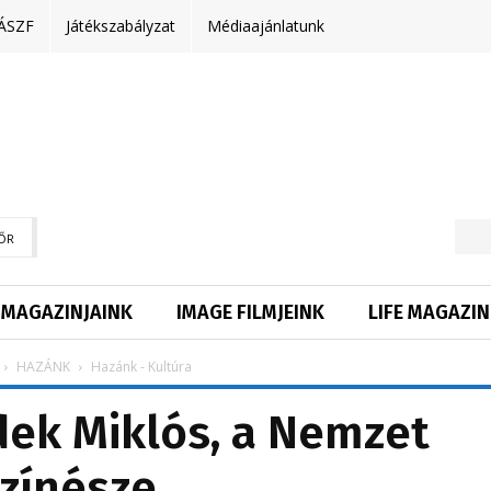
ÁSZF
Játékszabályzat
Médiaajánlatunk
ŐR
MAGAZINJAINK
IMAGE FILMJEINK
LIFE MAGAZIN
HAZÁNK
Hazánk - Kultúra
ek Miklós, a Nemzet
zínésze