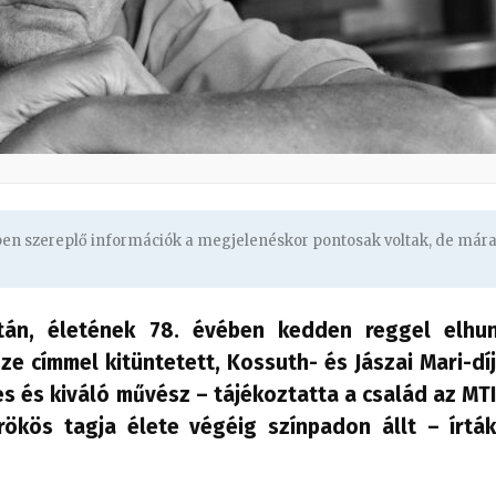
gben szereplő információk a megjelenéskor pontosak voltak, de már
tán, életének 78. évében kedden reggel elhu
e címmel kitüntetett, Kossuth- és Jászai Mari-dí
s és kiváló művész – tájékoztatta a család az MTI
rökös tagja élete végéig színpadon állt – írtá