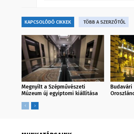
KAPCSOLÓDÓ CIKKEK
TÖBB A SZERZŐTŐL
Megnyílt a Szépművészeti
Budavári 
Múzeum új egyiptomi kiállítása
Oroszlán