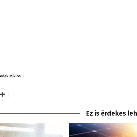
edek Miklós
Ez is érdekes le