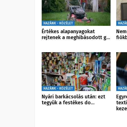
HAZÁNK - KÖZÉLET
HAZÁ
Értékes alapanyagokat
Nem 
rejtenek a meghibásodott g…
fiók
HAZÁNK - KÖZÉLET
HAZÁ
Nyári barkácsolás után: ezt
Egyr
tegyük a festékes do…
text
keze