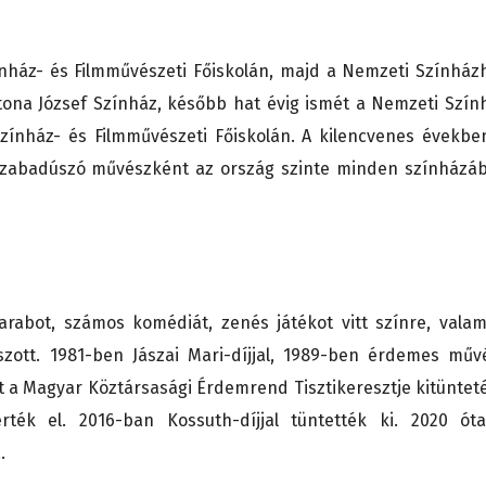
nház- és Filmművészeti Főiskolán, majd a Nemzeti Színház
atona József Színház, később hat évig ismét a Nemzeti Szín
 Színház- és Filmművészeti Főiskolán. A kilencvenes évekbe
 Szabadúszó művészként az ország szinte minden színházá
rabot, számos komédiát, zenés játékot vitt színre, valam
tszott. 1981-ben Jászai Mari-díjjal, 1989-ben érdemes műv
 a Magyar Köztársasági Érdemrend Tisztikeresztje kitünteté
ték el. 2016-ban Kossuth-díjjal tüntették ki. 2020 ót
.