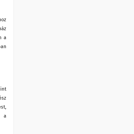
hoz
ház
n a
ban
int
ész
st,
a a