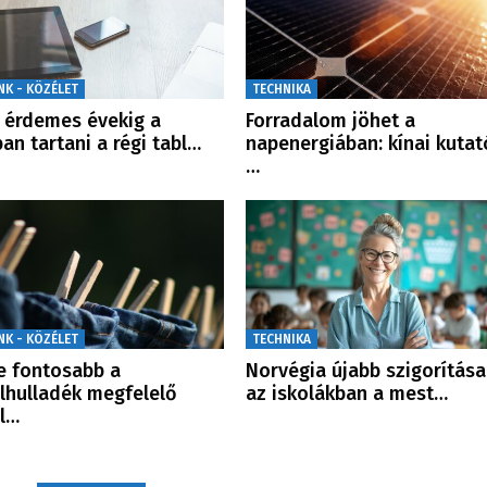
NK - KÖZÉLET
TECHNIKA
érdemes évekig a
Forradalom jöhet a
ban tartani a régi tabl…
napenergiában: kínai kutat
…
NK - KÖZÉLET
TECHNIKA
e fontosabb a
Norvégia újabb szigorítása
ilhulladék megfelelő
az iskolákban a mest…
l…