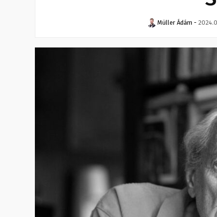
Müller Ádám
-
2024.0