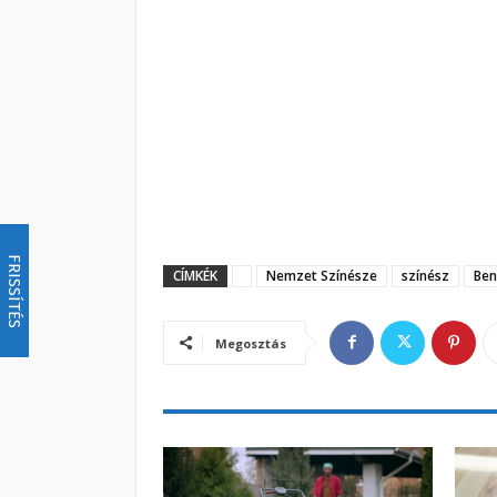
FRISSÍTÉS
CÍMKÉK
Nemzet Színésze
színész
Ben
Megosztás