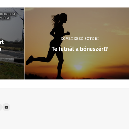
KÖVETKEZŐ SZTORI
rt
a
Te futnál a bónuszért?