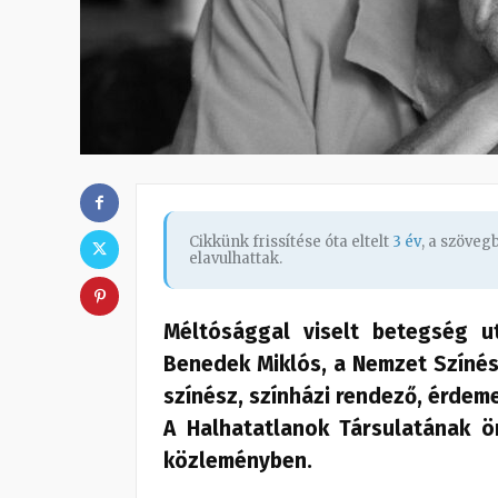
Cikkünk frissítése óta eltelt
3 év
, a szöve
elavulhattak.
Méltósággal viselt betegség u
Benedek Miklós, a Nemzet Színész
színész, színházi rendező, érdeme
A Halhatatlanok Társulatának ö
közleményben.