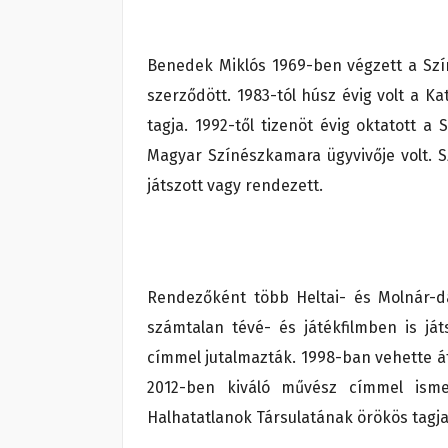
Benedek Miklós 1969-ben végzett a Szí
szerződött. 1983-tól húsz évig volt a K
tagja. 1992-től tizenöt évig oktatott a
Magyar Színészkamara ügyvivője volt.
játszott vagy rendezett.
Rendezőként több Heltai- és Molnár-da
számtalan tévé- és játékfilmben is já
címmel jutalmazták. 1998-ban vehette át
2012-ben kiváló művész címmel ismer
Halhatatlanok Társulatának örökös tagja