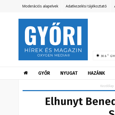
Moderációs alapelvek
Adatkezelési tájékoztató
C
30.6
GY
GYŐR
NYUGAT
HAZÁNK
Kezdőlap
Elhunyt Bened
S