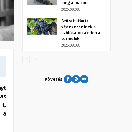
meg a piacon
2026.08.08.
Szüret után is
védekezhetnek a
szőlőkabóca ellen a
termelők
2026.08.08.
a
Követés:
nyt
jas
-t.
k a