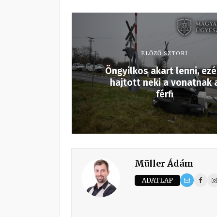
ELŐZŐ SZTORI
Öngyilkos akart lenni, ezé
hajtott neki a vonatnak 
férfi
Müller Ádám
ADATLAP