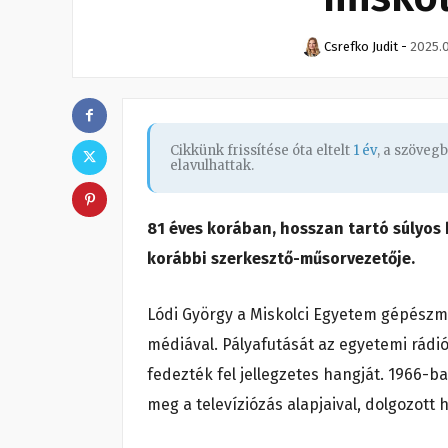
Csrefko Judit
-
2025.0
Cikkünk frissítése óta eltelt
1 év
, a szöveg
elavulhattak.
81 éves korában, hosszan tartó súlyos 
korábbi szerkesztő-műsorvezetője.
Lódi György a Miskolci Egyetem gépészmé
médiával. Pályafutását az egyetemi rádi
fedezték fel jellegzetes hangját. 1966-
meg a televíziózás alapjaival, dolgozott 