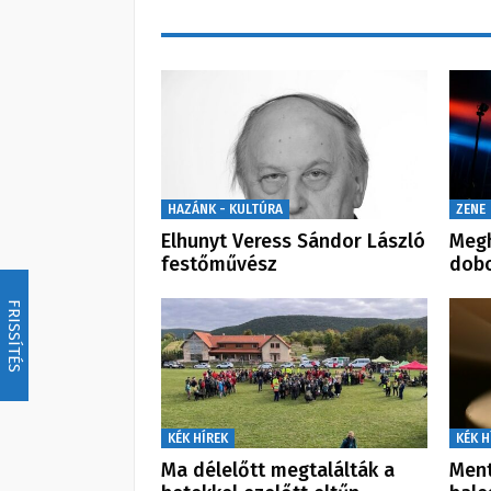
HAZÁNK - KULTÚRA
ZENE
Elhunyt Veress Sándor László
Megh
festőművész
dob
FRISSÍTÉS
KÉK HÍREK
KÉK H
Ma délelőtt megtalálták a
Ment