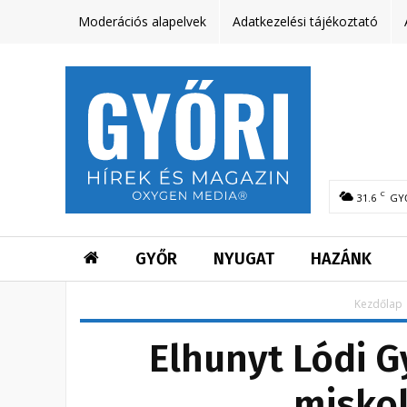
Moderációs alapelvek
Adatkezelési tájékoztató
C
31.6
GY
GYŐR
NYUGAT
HAZÁNK
Kezdőlap
Elhunyt Lódi G
miskol