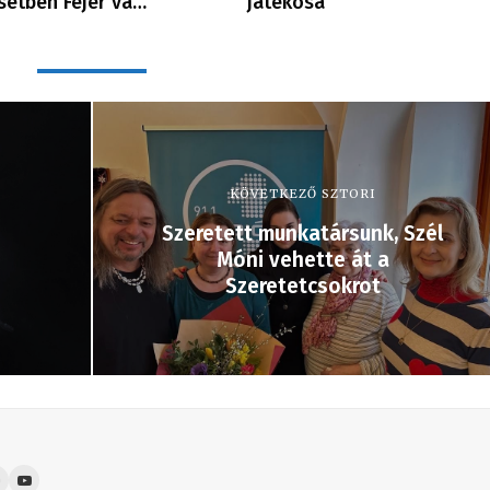
setben Fejér vá…
játékosa
KÖVETKEZŐ SZTORI
Szeretett munkatársunk, Szél
Móni vehette át a
Szeretetcsokrot