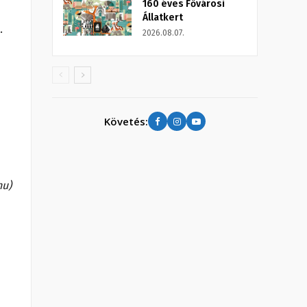
160 éves Fővárosi
Állatkert
.
2026.08.07.
Követés:
hu)