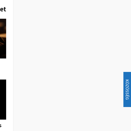
het
KÖZÖSSÉG
s