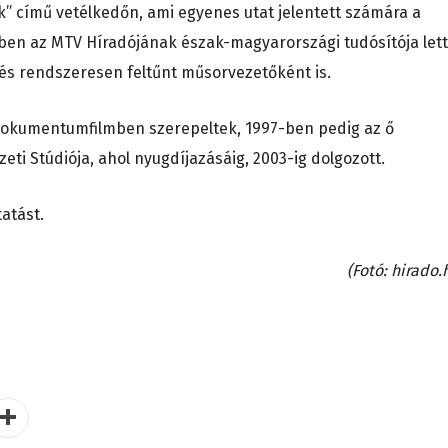
ik” című vetélkedőn, ami egyenes utat jelentett számára a
ben az MTV Híradójának észak-magyarországi tudósítója lett
 és rendszeresen feltűnt műsorvezetőként is.
okumentumfilmben szerepeltek, 1997-ben pedig az ő
zeti Stúdiója, ahol nyugdíjazásáig, 2003-ig dolgozott.
atást.
(Fotó: hirado.