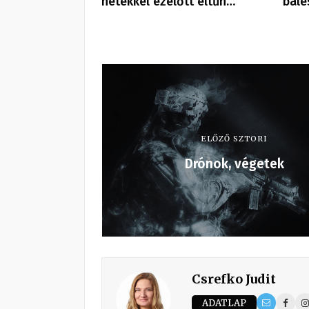
hetekkel ezelőtt eltűn…
bale
ELŐZŐ SZTORI
Drónok, végetek
Csrefko Judit
ADATLAP