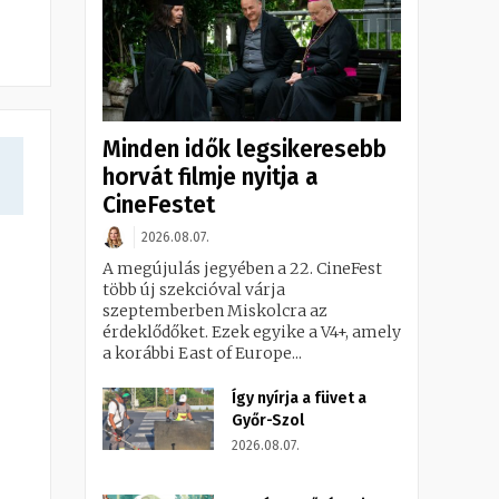
Minden idők legsikeresebb
horvát filmje nyitja a
CineFestet
2026.08.07.
A megújulás jegyében a 22. CineFest
több új szekcióval várja
szeptemberben Miskolcra az
érdeklődőket. Ezek egyike a V4+, amely
a korábbi East of Europe...
Így nyírja a füvet a
Győr-Szol
2026.08.07.