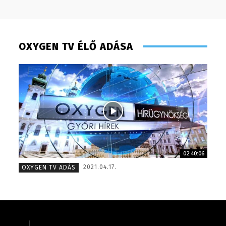
OXYGEN TV ÉLŐ ADÁSA
02:40:06
Tóth Bálint – operatőr-vágó
Monoczk
2021.04.17.
OXYGEN TV ADÁS