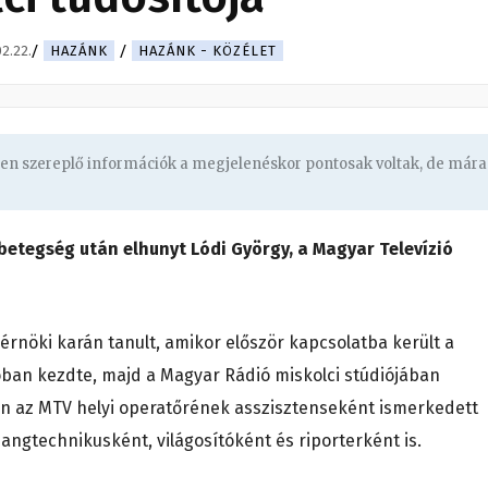
2.22.
HAZÁNK
HAZÁNK - KÖZÉLET
ben szereplő információk a megjelenéskor pontosak voltak, de mára
betegség után elhunyt Lódi György, a Magyar Televízió
rnöki karán tanult, amikor először kapcsolatba került a
óban kezdte, majd a Magyar Rádió miskolci stúdiójában
ban az MTV helyi operatőrének asszisztenseként ismerkedett
hangtechnikusként, világosítóként és riporterként is.