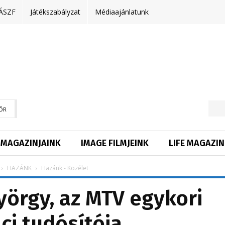
ÁSZF
Játékszabályzat
Médiaajánlatunk
ŐR
MAGAZINJAINK
IMAGE FILMJEINK
LIFE MAGAZIN
HAZÁNK
Hazánk - Közélet
yörgy, az MTV egykori
ci tudósítója