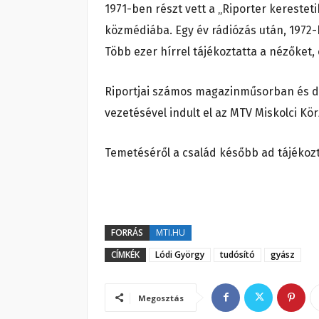
1971-ben részt vett a „Riporter kerestet
közmédiába. Egy év rádiózás után, 1972-
Több ezer hírrel tájékoztatta a nézőket,
Riportjai számos magazinműsorban és d
vezetésével indult el az MTV Miskolci Kör
Temetéséről a család később ad tájékozt
FORRÁS
MTI.HU
CÍMKÉK
Lódi György
tudósító
gyász
Megosztás