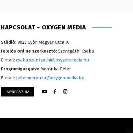
KAPCSOLAT - OXYGEN MEDIA
Stúdió:
9023 Győr, Magyar utca 9.
Felelős online szerkesztő:
Szentgáthi Csaba
E-mail:
csaba.szentgathi@oxygenmedia.hu
Programigazgató:
Meronka Péter
E-mail:
peter.meronka@oxygenmedia.hu
IMPRESSZUM
i Mária – értékesítési vezető – 2014
Turi Szilvia- könyv