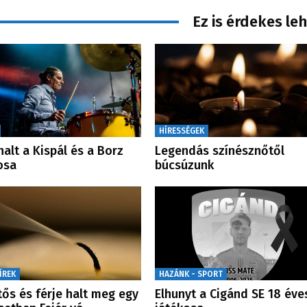
Ez is érdekes le
HÍRESSÉGEK
alt a Kispál és a Borz
Legendás színésznőtől
osa
búcsúzunk
ÍREK
HAZÁNK - SPORT
ős és férje halt meg egy
Elhunyt a Cigánd SE 18 éve