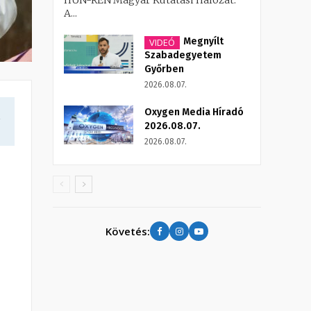
HUN-REN Magyar Kutatási Hálózat.
A...
Megnyílt
VIDEÓ
Szabadegyetem
Győrben
2026.08.07.
Oxygen Media Híradó
a
2026.08.07.
2026.08.07.
Követés: