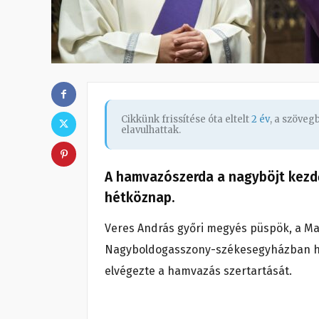
Cikkünk frissítése óta eltelt
2 év
, a szöve
elavulhattak.
A hamvazószerda a nagyböjt kezd
hétköznap.
Veres András győri megyés püspök, a Ma
Nagyboldogasszony-székesegyházban ha
elvégezte a hamvazás szertartását.