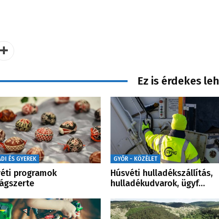
Ez is érdekes le
DI ÉS GYEREK
GYŐR - KÖZÉLET
éti programok
Húsvéti hulladékszállítás,
ágszerte
hulladékudvarok, ügyf…