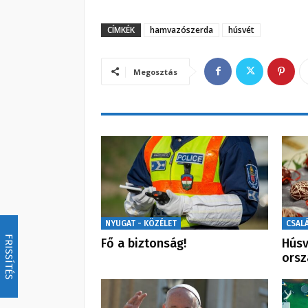
CÍMKÉK
hamvazószerda
húsvét
Megosztás
NYUGAT - KÖZÉLET
CSALÁ
FRISSÍTÉS
Fő a biztonság!
Húsv
orsz