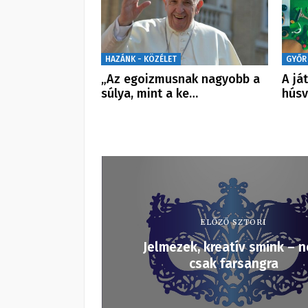
HAZÁNK - KÖZÉLET
GYŐR
„Az egoizmusnak nagyobb a
A já
súlya, mint a ke…
húsv
ELŐZŐ SZTORI
Jelmezek, kreatív smink – 
csak farsangra