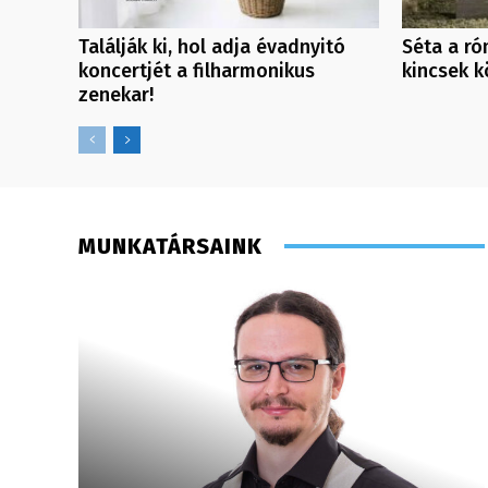
Találják ki, hol adja évadnyitó
Séta a ró
koncertjét a filharmonikus
kincsek k
zenekar!
MUNKATÁRSAINK