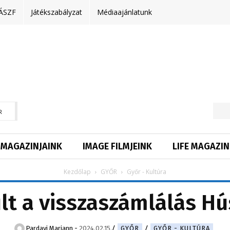
ÁSZF
Játékszabályzat
Médiaajánlatunk
R
MAGAZINJAINK
IMAGE FILMJEINK
LIFE MAGAZIN
Kezdőlap
GYŐR
Győr - Kultúra
lt a visszaszámlálás H
Pardavi Mariann
-
2024.02.15.
GYŐR
GYŐR - KULTÚRA