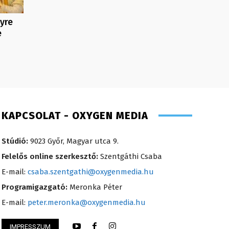
yre
e
KAPCSOLAT - OXYGEN MEDIA
Stúdió:
9023 Győr, Magyar utca 9.
Felelős online szerkesztő:
Szentgáthi Csaba
E-mail:
csaba.szentgathi@oxygenmedia.hu
Programigazgató:
Meronka Péter
E-mail:
peter.meronka@oxygenmedia.hu
IMPRESSZUM