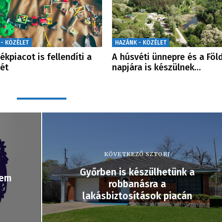
 - KÖZÉLET
HAZÁNK - KÖZÉLET
tékpiacot is fellendíti a
A húsvéti ünnepre és a Föl
ét
napjára is készülnek…
KÖVETKEZŐ SZTORI
Győrben is készülhetünk a
nem
robbanásra a
lakásbiztosítások piacán