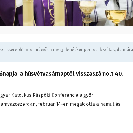
gben szereplő információk a megjelenéskor pontosak voltak, de már
őnapja, a húsvétvasárnaptól visszaszámolt 40.
gyar Katolikus Püspöki Konferencia a győri
mvazószerdán, február 14-én megáldotta a hamut és