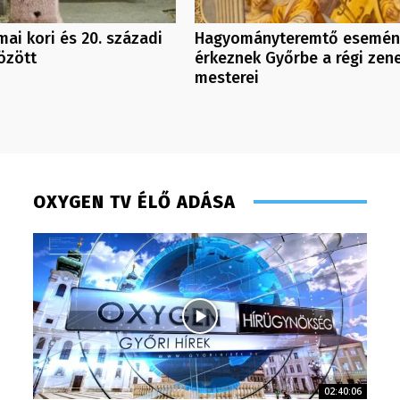
mai kori és 20. századi
Hagyományteremtő esemén
özött
érkeznek Győrbe a régi zen
mesterei
OXYGEN TV ÉLŐ ADÁSA
02:40:06