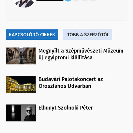
KAPCSOLÓDÓ CIKKEK
TÖBB A SZERZŐTŐL
Megnyílt a Szépművészeti Múzeum
új egyiptomi kiállítása
Budavári Palotakoncert az
Oroszlános Udvarban
Elhunyt Szolnoki Péter