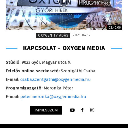
02:40:06
2021.04.17.
OXYGEN TV ADÁS
KAPCSOLAT - OXYGEN MEDIA
Stúdió:
9023 Győr, Magyar utca 9.
Felelős online szerkesztő:
Szentgáthi Csaba
E-mail:
csaba.szentgathi@oxygenmedia.hu
Programigazgató:
Meronka Péter
E-mail:
peter.meronka@oxygenmedia.hu
IMPRESSZUM