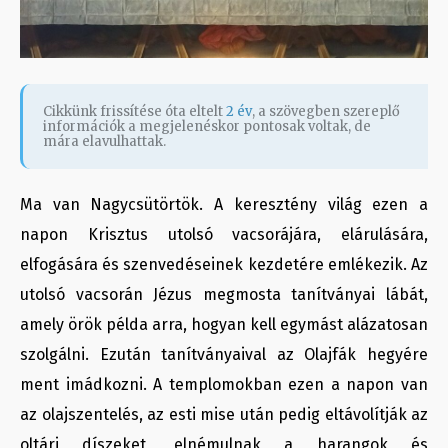
Cikkünk frissítése óta eltelt
2 év
, a szövegben szereplő
információk a megjelenéskor pontosak voltak, de
mára elavulhattak.
Ma van Nagycsütörtök. A keresztény világ ezen a
napon Krisztus utolsó vacsorájára, elárulására,
elfogására és szenvedéseinek kezdetére emlékezik. Az
utolsó vacsorán Jézus megmosta tanítványai lábát,
amely örök példa arra, hogyan kell egymást alázatosan
szolgálni. Ezután tanítványaival az Olajfák hegyére
ment imádkozni. A templomokban ezen a napon van
az olajszentelés, az esti mise után pedig eltávolítják az
oltári díszeket, elnémulnak a harangok és