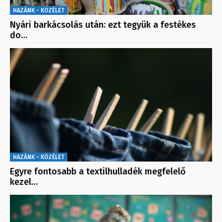
HAZÁNK - KÖZÉLET
Nyári barkácsolás után: ezt tegyük a festékes
do…
HAZÁNK - KÖZÉLET
Egyre fontosabb a textilhulladék megfelelő
kezel…