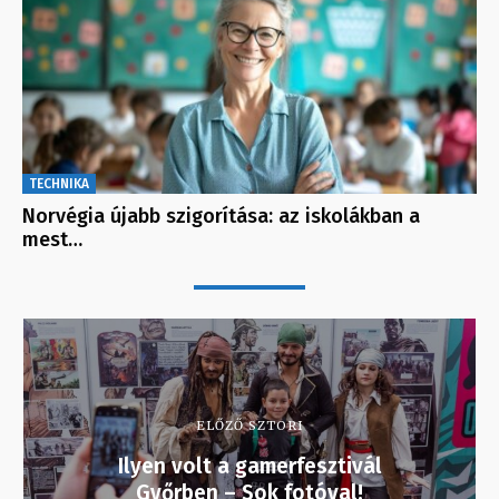
TECHNIKA
Norvégia újabb szigorítása: az iskolákban a
mest…
ELŐZŐ SZTORI
Ilyen volt a gamerfesztivál
Győrben – Sok fotóval!