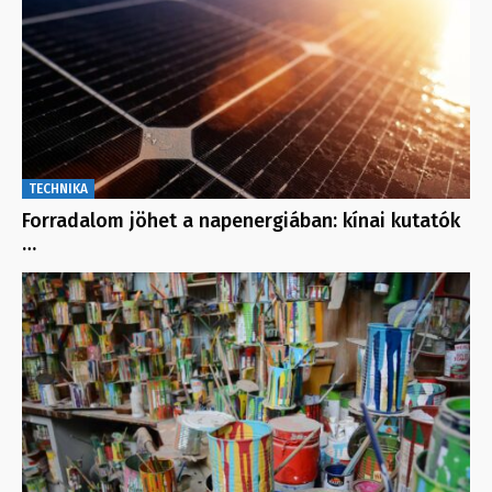
TECHNIKA
Forradalom jöhet a napenergiában: kínai kutatók
…