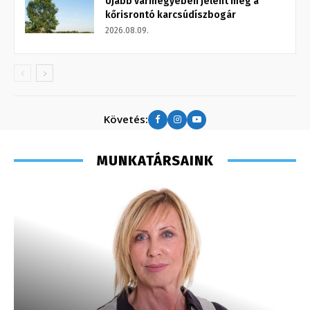
Újabb vármegyében jelent meg a
kőrisrontó karcsúdíszbogár
2026.08.09.
Követés:
MUNKATÁRSAINK