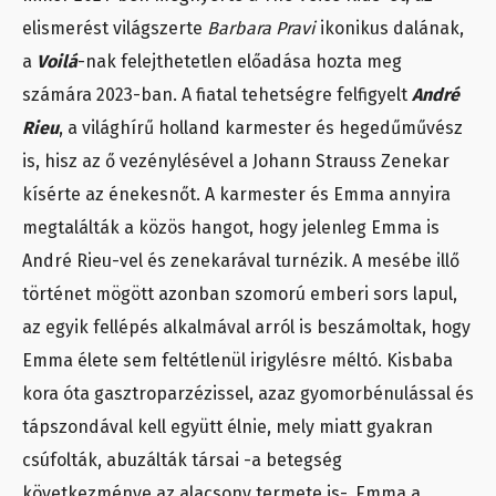
elismerést világszerte
Barbara Pravi
ikonikus dalának,
a
Voilá
-nak felejthetetlen előadása hozta meg
számára 2023-ban. A fiatal tehetségre felfigyelt
André
Rieu
, a világhírű holland karmester és hegedűművész
is, hisz az ő vezénylésével a Johann Strauss Zenekar
kísérte az énekesnőt. A karmester és Emma annyira
megtalálták a közös hangot, hogy jelenleg Emma is
André Rieu-vel és zenekarával turnézik. A mesébe illő
történet mögött azonban szomorú emberi sors lapul,
az egyik fellépés alkalmával arról is beszámoltak, hogy
Emma élete sem feltétlenül irigylésre méltó. Kisbaba
kora óta gasztroparzézissel, azaz gyomorbénulással és
tápszondával kell együtt élnie, mely miatt gyakran
csúfolták, abuzálták társai -a betegség
következménye az alacsony termete is-. Emma a