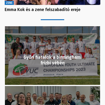
ZENE
Emma Kok és a zene felszabadító ereje
ELŐZŐ SZTORI
Győri fiatalok a birminghami
frizbi vébén