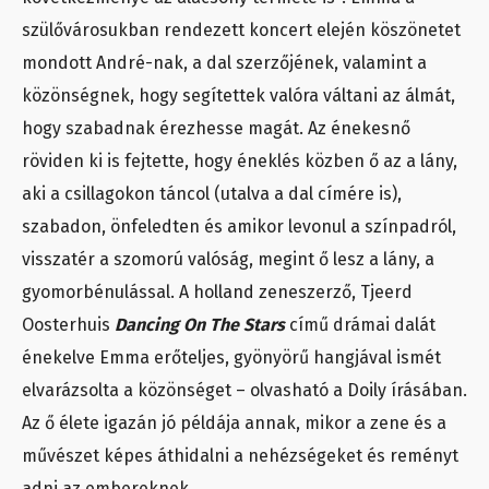
szülővárosukban rendezett koncert elején köszönetet
mondott André-nak, a dal szerzőjének, valamint a
közönségnek, hogy segítettek valóra váltani az álmát,
hogy szabadnak érezhesse magát. Az énekesnő
röviden ki is fejtette, hogy éneklés közben ő az a lány,
aki a csillagokon táncol (utalva a dal címére is),
szabadon, önfeledten és amikor levonul a színpadról,
visszatér a szomorú valóság, megint ő lesz a lány, a
gyomorbénulással. A holland zeneszerző, Tjeerd
Oosterhuis
Dancing On The Stars
című drámai dalát
énekelve Emma erőteljes, gyönyörű hangjával ismét
elvarázsolta a közönséget – olvasható a Doily írásában.
Az ő élete igazán jó példája annak, mikor a zene és a
művészet képes áthidalni a nehézségeket és reményt
adni az embereknek.