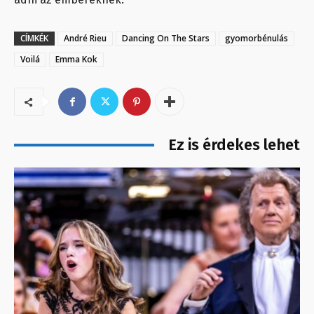
CÍMKÉK
André Rieu
Dancing On The Stars
gyomorbénulás
Voilá
Emma Kok
Ez is érdekes lehet