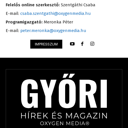
Felelős online szerkesztő:
Szentgáthi Csaba
E-mail:
csaba.szentgathi@oxygenmedia.hu
Programigazgató:
Meronka Péter
E-mail:
peter.meronka@oxygenmedia.hu
IMPRESSZUM