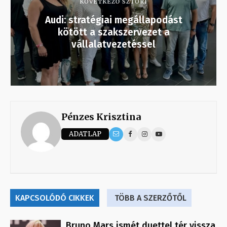
KÖVETKEZŐ SZTORI
Audi: stratégiai megállapodást
kötött a szakszervezet a
vállalatvezetéssel
Pénzes Krisztina
ADATLAP
KAPCSOLÓDÓ CIKKEK
TÖBB A SZERZŐTŐL
Bruno Mars ismét duettel tér vissza