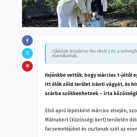
Cikkünk frissítése óta eltelt
1 év
, a szöveg
elavulhattak.
Fejünkbe vettük, hogy március 1-jétől 
itt élők zöld terület iránti vágyát, és
szárba szökkenhetnek – írta közösségi 
Első apró lépésként március elsején, s
Málnakert (közösségi kert) területén déle
facsemetéjüket és osztanak szét az ese