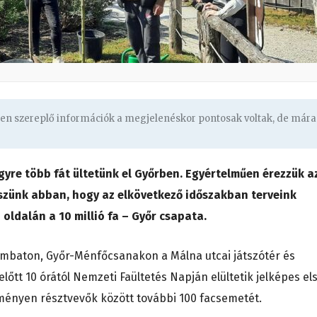
ben szereplő információk a megjelenéskor pontosak voltak, de mára
egyre több fát ültetünk el Győrben. Egyértelműen érezzük a
 hiszünk abban, hogy az elkövetkező időszakban terveink
oldalán a 10 millió fa – Győr csapata.
zombaton, Győr-Ménfőcsanakon a Málna utcai játszótér és
lőtt 10 órától Nemzeti Faültetés Napján elültetik jelképes el
ményen résztvevők között további 100 facsemetét.