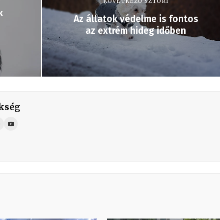
KÖVETKEZŐ SZTORI
k
Az állatok védelme is fontos
az extrém hideg időben
kség