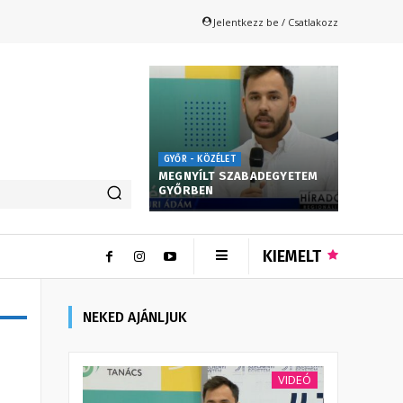
Jelentkezz be / Csatlakozz
GYŐR - KÖZÉLET
MEGNYÍLT SZABADEGYETEM
GYŐRBEN
KIEMELT
NEKED AJÁNLJUK
VIDEÓ