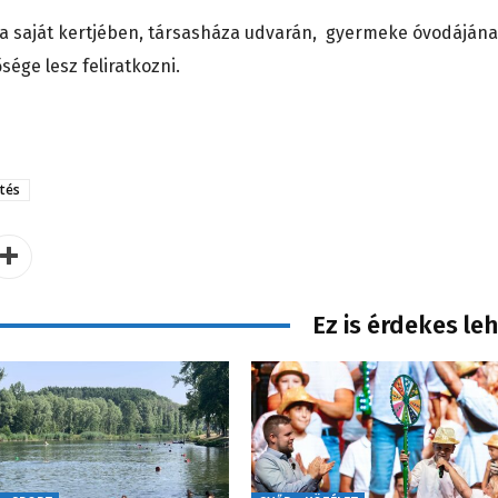
n a saját kertjében, társasháza udvarán, gyermeke óvodáján
sége lesz feliratkozni.
etés
Ez is érdekes le