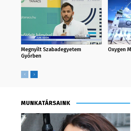
Megnyílt Szabadegyetem
Oxygen Me
Győrben
MUNKATÁRSAINK