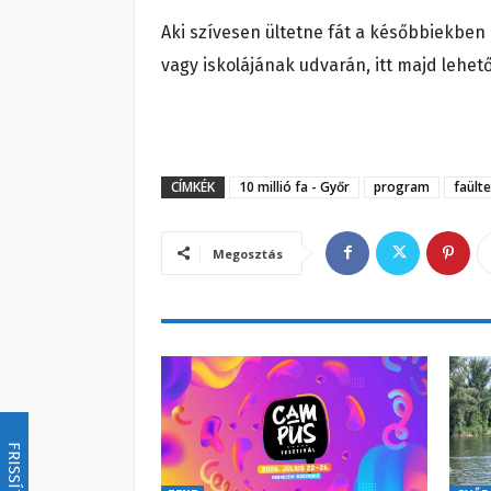
Aki szívesen ültetne fát a későbbiekbe
vagy iskolájának udvarán, itt majd lehető
CÍMKÉK
10 millió fa - Győr
program
faült
Megosztás
FRISSÍTÉS