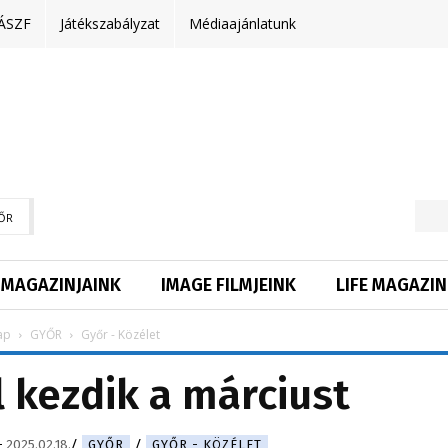
ÁSZF
Játékszabályzat
Médiaajánlatunk
ŐR
MAGAZINJAINK
IMAGE FILMJEINK
LIFE MAGAZIN
ap
GYŐR
Győr - Közélet
l kezdik a márciust
-
2025.02.18.
GYŐR
GYŐR - KÖZÉLET