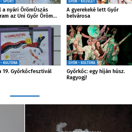
 - SPORT
GYŐR - KÖZÉLET
l a nyári ÖrömÚszás
A gyerekeké lett Győr
ram az Uni Győr Öröm…
belvárosa
 - KULTÚRA
GYŐR - KULTÚRA
a 19. Győrkőcfesztivál
Győrkőc: egy híján húsz.
Ragyogj!