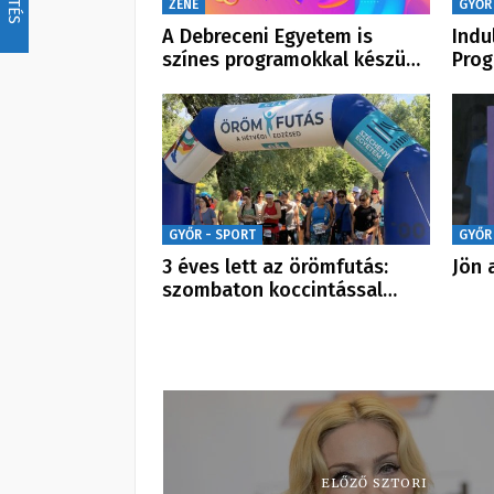
ZENE
GYŐR
A Debreceni Egyetem is
Indu
színes programokkal készü…
Prog
GYŐR - SPORT
GYŐR
3 éves lett az örömfutás:
Jön 
szombaton koccintással…
ELŐZŐ SZTORI