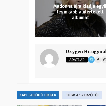
Madonna újra kiadja egyi
leginkább alulértékelt
albumát
Oxygen Hirügynö
ADATLAP
KAPCSOLÓDÓ CIKKEK
TÖBB A SZERZŐTŐL