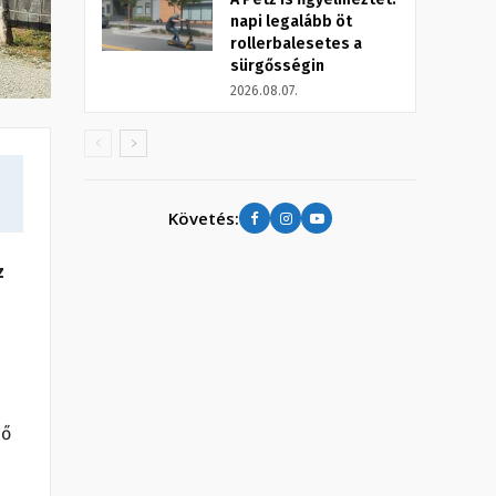
napi legalább öt
rollerbalesetes a
sürgősségin
2026.08.07.
Követés:
z
ső