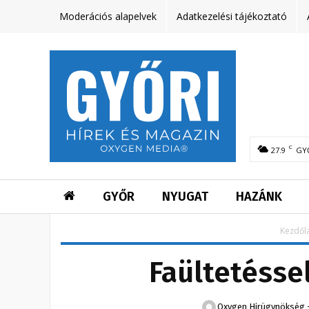
Moderációs alapelvek
Adatkezelési tájékoztató
C
27.9
GY
GYŐR
NYUGAT
HAZÁNK
Kezdől
Faültetésse
Oxygen Hirügynökség