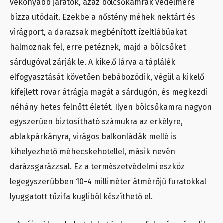
vékonyabb járatok, azaz bölcsőkamrák védelmére
bízza utódait. Ezekbe a nőstény méhek nektárt és
virágport, a darazsak megbénított ízeltlábúakat
halmoznak fel, erre petéznek, majd a bölcsőket
sárdugóval zárják le. A kikelő lárva a táplálék
elfogyasztását követően bebábozódik, végül a kikelő
kifejlett rovar átrágja magát a sárdugón, és megkezdi
néhány hetes felnőtt életét. Ilyen bölcsőkamra nagyon
egyszerűen biztosítható számukra az erkélyre,
ablakpárkányra, virágos balkonládák mellé is
kihelyezhető méhecskehotellel, másik nevén
darázsgarázzsal. Ez a természetvédelmi eszköz
legegyszerűbben 10-4 milliméter átmérőjű furatokkal
lyuggatott tűzifa kugliból készíthető el.