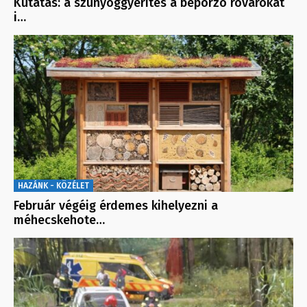
Kutatás: a szúnyoggyérítés a beporzó rovarokat
i…
HAZÁNK - KÖZÉLET
Február végéig érdemes kihelyezni a
méhecskehote…