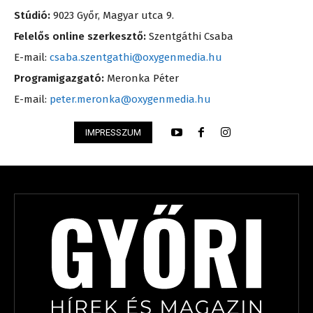
Stúdió:
9023 Győr, Magyar utca 9.
Felelős online szerkesztő:
Szentgáthi Csaba
E-mail:
csaba.szentgathi@oxygenmedia.hu
Programigazgató:
Meronka Péter
E-mail:
peter.meronka@oxygenmedia.hu
IMPRESSZUM