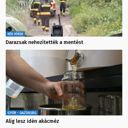
KÉK HÍREK
Darazsak nehezítették a mentést
GYŐR - GAZDASÁG
Alig lesz idén akácméz