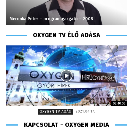
Meronka Péter – programigazgató – 2008
T
OXYGEN TV ÉLŐ ADÁSA
02:40:06
2021.04.17.
OXYGEN TV ADÁS
KAPCSOLAT - OXYGEN MEDIA