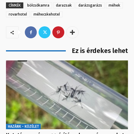
CÍMKÉK
bölcsőkamra
darazsak
darázsgarázs
méhek
rovarhotel
méhecskehotel
Ez is érdekes lehet
HAZÁNK - KÖZÉLET