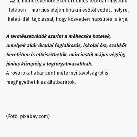
Az új méhecskehoteleket érdemes február második
felében – március elején kirakni esőtől védett helyre,
keleti-déli tájolással, hogy közvetlen napsütés is érje.
A természetvédők szerint a méhecske hotelek,
amelyek akár óvodai foglalkozás, iskolai óra, szakkör
keretében is elkészíthetők, márciustól május végéig,
június közepéig a legforgalmasabbak.
A rovarokat akár centiméternyi távolságról is
megfigyelhetik az állatbarátok.
(Fotó: pixabay.com)