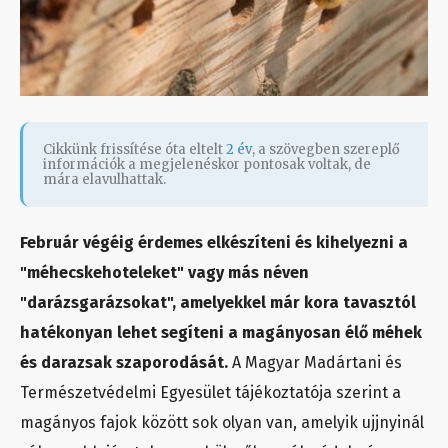
Cikkünk frissítése óta eltelt
2 év
, a szövegben szereplő
információk a megjelenéskor pontosak voltak, de
mára elavulhattak.
Február végéig érdemes elkészíteni és kihelyezni a
"méhecskehoteleket" vagy más néven
"darázsgarázsokat", amelyekkel már kora tavasztól
hatékonyan lehet segíteni a magányosan élő méhek
és darazsak szaporodását.
A Magyar Madártani és
Természetvédelmi Egyesület tájékoztatója szerint a
magányos fajok között sok olyan van, amelyik ujjnyinál