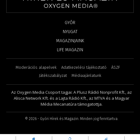
GYŐR
NYUGAT
MAGAZINJAINK
LIFE MAGAZIN
Moderációs alapelvek
Adatkezelési tájékoztató
ÁSZF
Játékszabályzat
Médiaajánlatunk
Az Oxygen Media Csoport tagjai: A Plusz Rádió Nonprofit Kft., az
Alisca Network Kft. és a Lajta Rádió Kft., az MTVA és a Magyar
Média Mecanatúra támogatottja.
©
2026
- Győri Hírek és Magazin. Minden jog fenntartva.