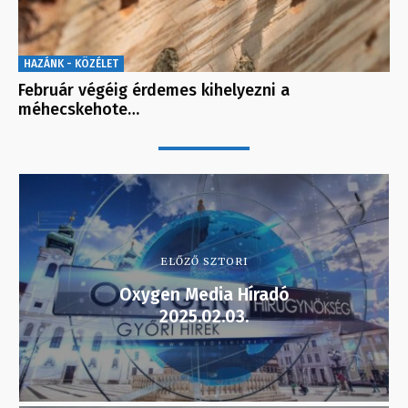
HAZÁNK - KÖZÉLET
Február végéig érdemes kihelyezni a
méhecskehote…
ELŐZŐ SZTORI
Oxygen Media Híradó
2025.02.03.