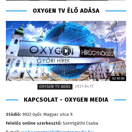
OXYGEN TV ÉLŐ ADÁSA
02:40:06
2021.04.17.
OXYGEN TV ADÁS
KAPCSOLAT - OXYGEN MEDIA
Stúdió:
9023 Győr, Magyar utca 9.
Felelős online szerkesztő:
Szentgáthi Csaba