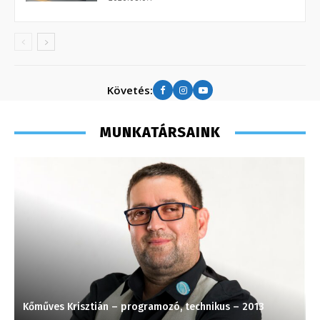
Követés:
MUNKATÁRSAINK
Kőműves Krisztián – programozó, technikus – 2013
S