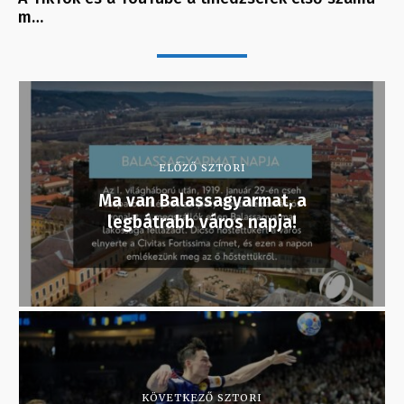
m…
ELŐZŐ SZTORI
Ma van Balassagyarmat, a
legbátrabb város napja!
KÖVETKEZŐ SZTORI