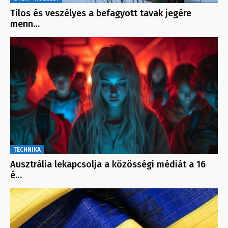
Tilos és veszélyes a befagyott tavak jegére
menn…
TECHNIKA
Ausztrália lekapcsolja a közösségi médiát a 16
é…