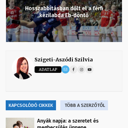
Hosszabbításban dőlt el a férfi
kézilabda Eb-döntő
Szigeti-Aszódi Szilvia
ADATLAP
KAPCSOLÓDÓ CIKKEK
TÖBB A SZERZŐTŐL
Anyák napja: a szeretet és
megbecsülés ünnepe