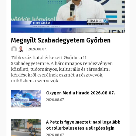
Megnyílt Szabadegyetem Győrben
2026.08.07.
Több száz fiatal érkezett Győrbe a 11.
Szabadegyetemre. A háromnapos rendezvényen
közéleti, tudományos, kulturális és társadalmi
kérdésekről cserélnek eszmét a résztvevők,
miközben a szervezők...
Oxygen Media Híradó 2026.08.07.
2026.08.07.
A Petz is figyelmeztet: napi legalább
öt rollerbalesetes a sürgősségin
2026.08.07.