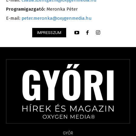
E-mail:
csaba.szentgathi@oxygenmedia.hu
Programigazgató:
Meronka Péter
E-mail:
peter.meronka@oxygenmedia.hu
IMPRESSZUM
GYŐR