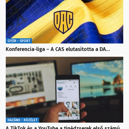
GYŐR - SPORT
Konferencia-liga – A CAS elutasította a DA…
HAZÁNK - KÖZÉLET
A TikTok és a YouTube a tinédzserek első számú