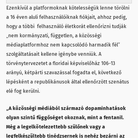
Ezenkívül a platformoknak kötelességük lenne törölni
a 16 éven aluli felhasználóiknak fiókjait, ahhoz pedig,
hogy a többi felhasználó életkorát ellenőrizni tudják
„nem kormányzati, független, a közösségi
médiaplatformhoz nem kapcsolódó harmadik fél”
szolgáltatásait kellene igénybe venniük. A
törvénytervezetet a floridai képviselőház 106-13
arányú, kétpárti szavazással fogadta el, következő
lépésként a republikánusok által ellenőrzött szenátus
elé fog kerülni.
„A közösségi médiából származó dopaminhatások
olyan szintű függőséget okoznak, mint a fentanil.
Még a legelkötelezettebb szülőnek vagy a
legfelkészültebb tinédzsernek is nehéz bezárni az