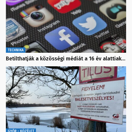
TECHNIKA
Betilthatják a közösségi médiát a 16 év alattiak…
GYŐR - KÖZÉLET