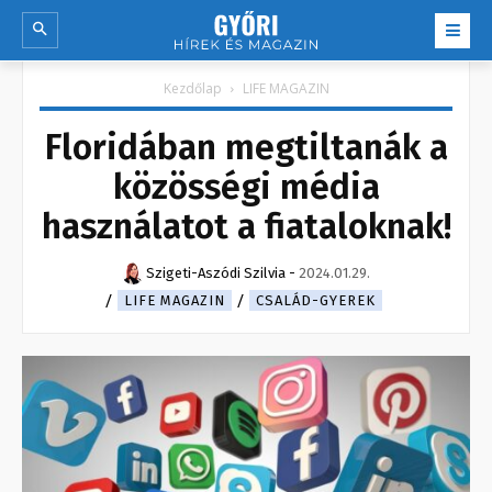
Kezdőlap
LIFE MAGAZIN
Floridában megtiltanák a
közösségi média
használatot a fiataloknak!
Szigeti-Aszódi Szilvia
-
2024.01.29.
LIFE MAGAZIN
CSALÁD-GYEREK