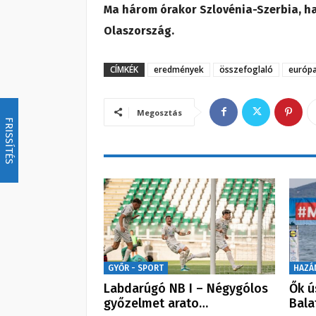
Ma három órakor Szlovénia-Szerbia, ha
Olaszország.
CÍMKÉK
eredmények
összefoglaló
európa
Megosztás
FRISSÍTÉS
GYŐR - SPORT
HAZÁ
Labdarúgó NB I – Négygólos
Ők ú
győzelmet arato…
Bala