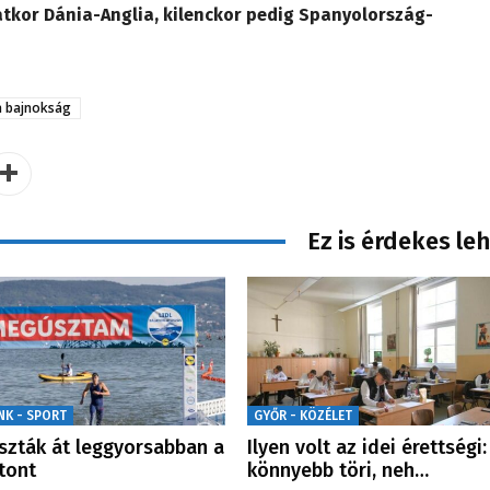
tkor Dánia-Anglia, kilenckor pedig Spanyolország-
 bajnokság
Ez is érdekes le
NK - SPORT
GYŐR - KÖZÉLET
szták át leggyorsabban a
Ilyen volt az idei érettségi:
tont
könnyebb töri, neh…