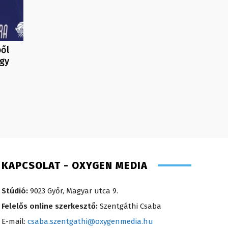
ből
agy
KAPCSOLAT - OXYGEN MEDIA
Stúdió:
9023 Győr, Magyar utca 9.
Felelős online szerkesztő:
Szentgáthi Csaba
E-mail:
csaba.szentgathi@oxygenmedia.hu