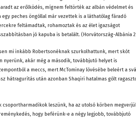
radt az erőlködés, mígnem feltörték az albán védelmet és
a egy peches öngóllal már vezettek is a láthatólag fáradó
percekre feltámadtak, rohamoztak és az élet igazságot
osszabbításban jó kapuba is betalált. (Horvátország-Albánia 2
sen mi inkább Robertsonéknak szurkolhattunk, mert skót
n nyerünk, akár még a második, továbbjutó helyet is
 szempontból a meccs, mert McTominay lövésébe beleért a svá
ssz hátragurítás után azonban Shaqiri hatalmas gólt ragaszt
sak csoportharmadikok leszünk, ha az utolsó körben megverjü
 reménykedés, hogy beférünk-e a négy legjobb, továbbjutó