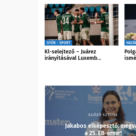
GYŐR - SPORT
HAZÁ
Kl-selejtező – Juárez
Polg
irányításával Luxemb…
ismé
ELŐZŐ SZTORI
Jakabos elképesztő: megv
a 25. EB-érme!