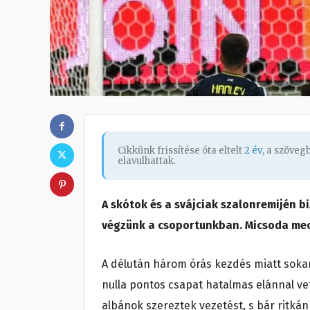
Cikkünk frissítése óta eltelt
2 év
, a szöve
elavulhattak.
A skótok és a svájciak szalonremijén b
végzünk a csoportunkban. Micsoda mec
A délután három órás kezdés miatt sokan
nulla pontos csapat hatalmas elánnal ve
albánok szereztek vezetést, s bár ritkán