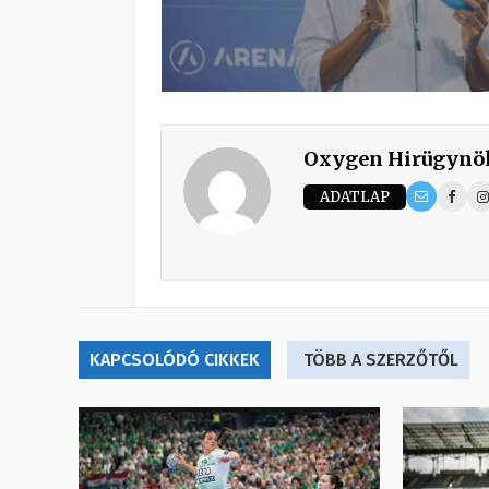
Oxygen Hirügynö
ADATLAP
KAPCSOLÓDÓ CIKKEK
TÖBB A SZERZŐTŐL