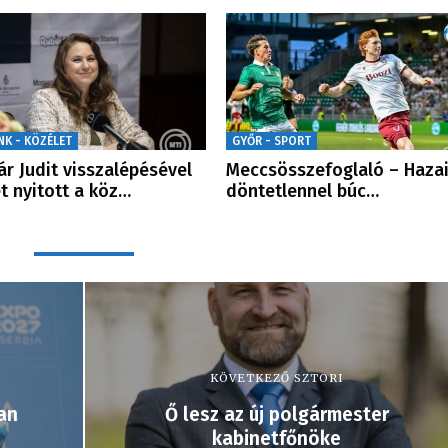
NK - KÖZÉLET
GYŐR - SPORT
ár Judit visszalépésével
Meccsösszefoglaló – Haza
t nyitott a köz…
döntetlennel búc…
KÖVETKEZŐ SZTORI
an
Ő lesz az új polgármester
kabinetfőnöke