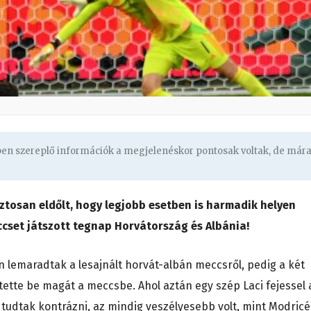
gben szereplő információk a megjelenéskor pontosak voltak, de már
iztosan eldőlt, hogy legjobb esetben is harmadik helyen
cset játszott tegnap Horvátország és Albánia!
 lemaradtak a lesajnált horvát-albán meccsről, pedig a két
tette be magát a meccsbe. Ahol aztán egy szép Laci fejessel 
 tudtak kontrázni, az mindig veszélyesebb volt, mint Modric