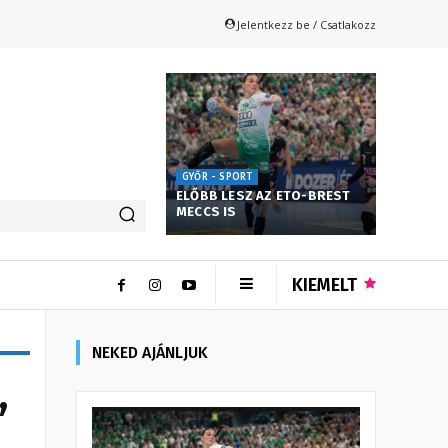
Jelentkezz be / Csatlakozz
GYŐR - SPORT
ELŐBB LESZ AZ ETO-BREST
MECCS IS
KIEMELT
NEKED AJÁNLJUK
,