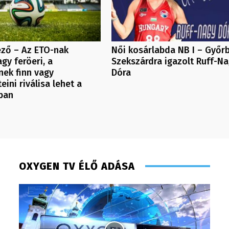
ező – Az ETO-nak
Női kosárlabda NB I – Győr
agy feröeri, a
Szekszárdra igazolt Ruff-N
ek finn vagy
Dóra
eini riválisa lehet a
ban
OXYGEN TV ÉLŐ ADÁSA