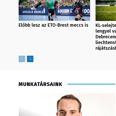
Előbb lesz az ETO-Brest meccs is
KL-selejt
lengyel v
Debrecenn
liechtenst
rájátszás
MUNKATÁRSAINK