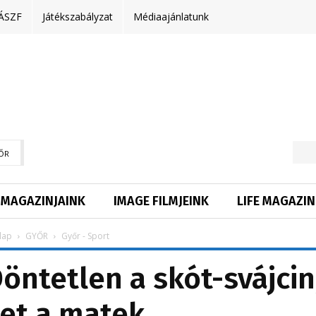
ÁSZF
Játékszabályzat
Médiaajánlatunk
ŐR
MAGAZINJAINK
IMAGE FILMJEINK
LIFE MAGAZIN
lap
GYŐR
Győr - Sport
Döntetlen a skót-svájcin
et a matek