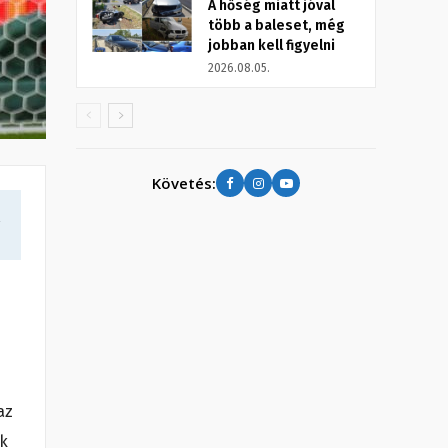
A hőség miatt jóval
több a baleset, még
jobban kell figyelni
2026.08.05.
Követés:
a
az
ék