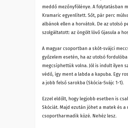
meddő mezőnyfölénye. A folytatásban ma
Kramaric egyenlített. Sőt, pár perc múlv
albánok ellen a horvátok. De az utolsó 
szolgáltatott: az öngólt lövő Gjasula a h
A magyar csoportban a skót-svájci mecc
győzelem esetén, ha az utolsó fordulóba
megcsíphettük volna. Jól is indult ilyen
védő, így ment a labda a kapuba. Egy ro
a jobb felső sarokba (Skócia-Svájc 1-1).
Ezzel eldőlt, hogy legjobb esetben is c
Skóciát. Majd ezután jöhet a matek és a
csoportharmadik közé. Nehéz lesz.