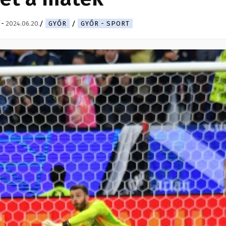
-
2024.06.20.
GYŐR
GYŐR - SPORT