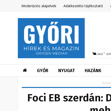
Moderációs alapelvek
Adatkezelési tájékoztató
C
24.6
GY
GYŐR
NYUGAT
HAZÁNK
Kezdő
Foci EB szerdán: 
meh