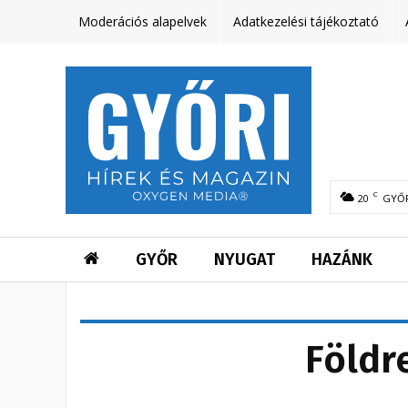
Moderációs alapelvek
Adatkezelési tájékoztató
C
20
GYŐ
GYŐR
NYUGAT
HAZÁNK
Földr