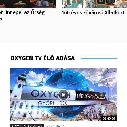
t ünnepel az Őrség
160 éves Fővárosi Állatkert
a
OXYGEN TV ÉLŐ ADÁSA
02:40:06
Scharek Zsuzsa – műsorvezető, riporter – 2008
Molek C
2021.04.17.
OXYGEN TV ADÁS