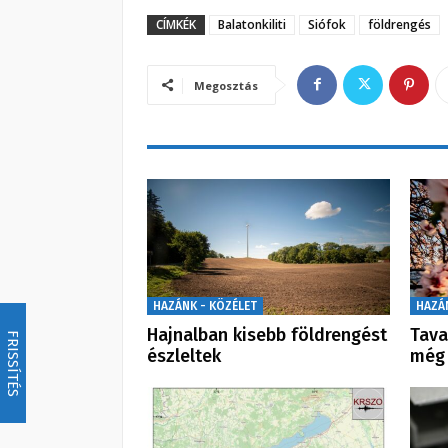
CÍMKÉK
Balatonkiliti
Siófok
földrengés
Megosztás
HAZÁNK - KÖZÉLET
HAZÁ
Hajnalban kisebb földrengést
Tava
FRISSÍTÉS
észleltek
még 