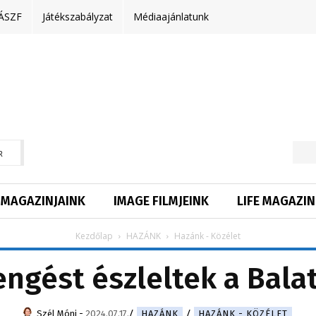
ÁSZF
Játékszabályzat
Médiaajánlatunk
R
MAGAZINJAINK
IMAGE FILMJEINK
LIFE MAGAZIN
Kezdőlap
HAZÁNK
Hazánk - Közélet
engést észleltek a Bala
Szél Móni
-
2024.07.17.
HAZÁNK
HAZÁNK - KÖZÉLET