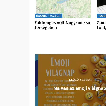
HAZÁNK - KÖZÉLET
HAZÁ
Földrengés volt Nagykanizsa
Zomb
térségében
föld
ELŐZŐ SZTORI
Ma van az emoji világnap