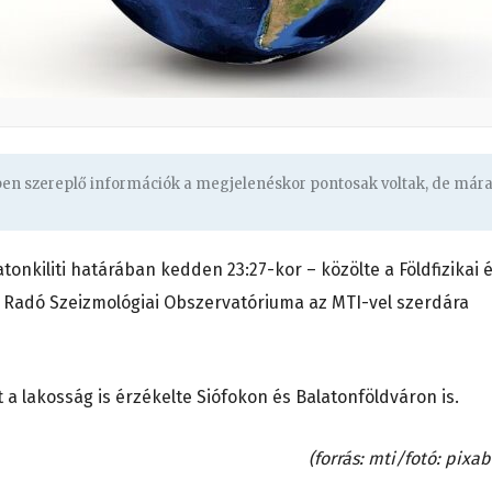
gben szereplő információk a megjelenéskor pontosak voltak, de már
atonkiliti határában
kedden 23:27-kor – közölte a Földfizikai 
 Radó Szeizmológiai Obszervatóriuma az MTI-vel szerdára
 a lakosság is érzékelte Siófokon és Balatonföldváron is.
(forrás: mti/fotó: pixa