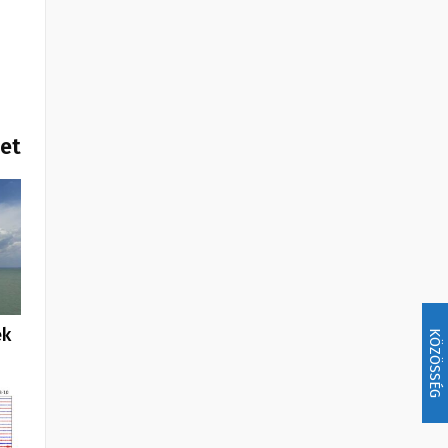
het
ek
KÖZÖSSÉG