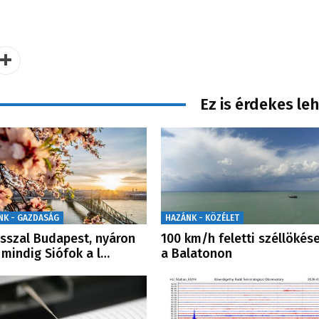
Ez is érdekes le
NK - GAZDASÁG
HAZÁNK - KÖZÉLET
sszal Budapest, nyáron
100 km/h feletti széllökés
mindig Siófok a l…
a Balatonon