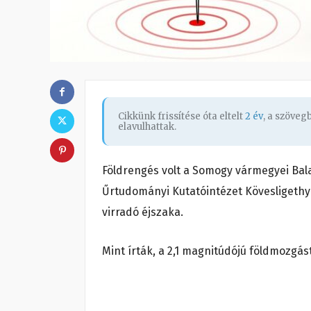
Cikkünk frissítése óta eltelt
2 év
, a szöve
elavulhattak.
Földrengés volt a Somogy vármegyei
Bal
Űrtudományi Kutatóintézet Kövesligethy
virradó éjszaka.
Mint írták, a 2,1 magnitúdójú földmozgást