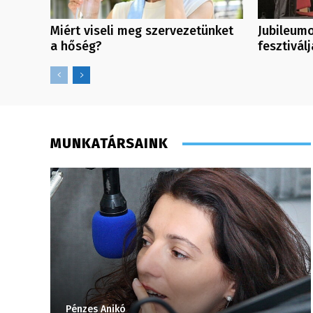
Miért viseli meg szervezetünket
Jubileumo
a hőség?
fesztiválj
MUNKATÁRSAINK
Pénzes Anikó