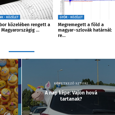
NK - KÖZÉLET
GYŐR - KÖZÉLET
or közelében rengett a
Megremegett a föld a
, Magyarországig …
magyar–szlovák határnál:
re…
KÖVETKEZŐ SZTORI
A nap képe: Vajon hová
!
tartanak?