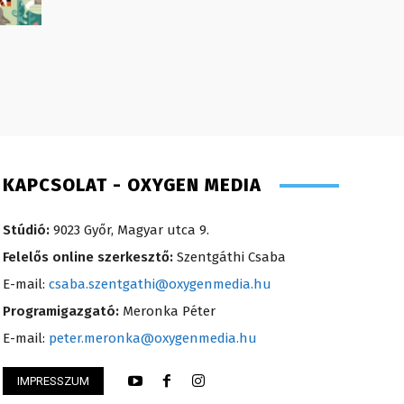
KAPCSOLAT - OXYGEN MEDIA
Stúdió:
9023 Győr, Magyar utca 9.
Felelős online szerkesztő:
Szentgáthi Csaba
E-mail:
csaba.szentgathi@oxygenmedia.hu
Programigazgató:
Meronka Péter
E-mail:
peter.meronka@oxygenmedia.hu
IMPRESSZUM
songor – műsorvezető – 2020
Koródi Petra – mű