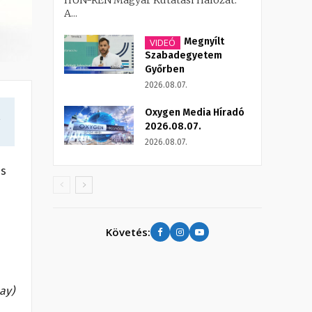
HUN-REN Magyar Kutatási Hálózat.
A...
Megnyílt
VIDEÓ
Szabadegyetem
Győrben
2026.08.07.
Oxygen Media Híradó
a
2026.08.07.
2026.08.07.
és
Követés:
bay)