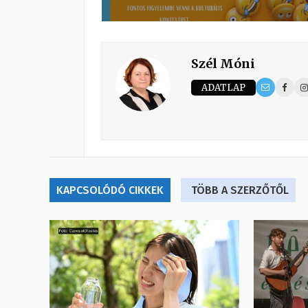
Szél Móni
ADATLAP
KAPCSOLÓDÓ CIKKEK
TÖBB A SZERZŐTŐL