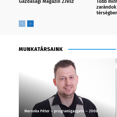
Gazdasági Magazin 2.rész
Több mint
zarándok 
térségbe
MUNKATÁRSAINK
8
Meronka Péter – programigazgató – 2008