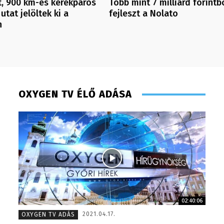
, 900 km-es kerékpáros
Több mint 7 milliárd forintb
utat jelöltek ki a
fejleszt a Nolato
n
OXYGEN TV ÉLŐ ADÁSA
02:40:06
Pénzes Anikó – 2008
Müller Á
2021.04.17.
OXYGEN TV ADÁS