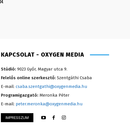
ól
KAPCSOLAT - OXYGEN MEDIA
Stúdió:
9023 Győr, Magyar utca 9.
Felelős online szerkesztő:
Szentgáthi Csaba
E-mail:
csaba.szentgathi@oxygenmedia.hu
Programigazgató:
Meronka Péter
E-mail:
peter.meronka@oxygenmedia.hu
IMPRESSZUM
dám – online szerkesztő – 2016
Szél Móni – szerkes