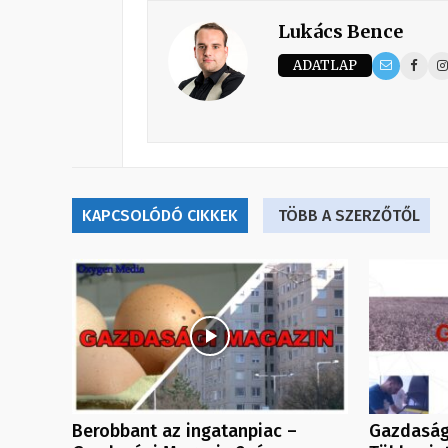
Lukács Bence
ADATLAP
KAPCSOLÓDÓ CIKKEK
TÖBB A SZERZŐTŐL
Berobbant az ingatanpiac –
Gazdaság