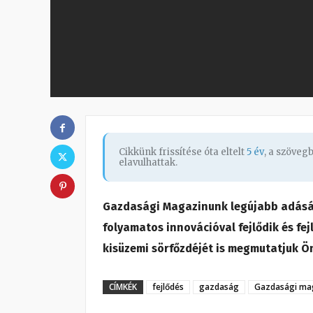
Cikkünk frissítése óta eltelt
5 év
, a szöveg
elavulhattak.
Gazdasági Magazinunk legújabb adásába
folyamatos innovációval fejlődik és fe
kisüzemi sörfőzdéjét is megmutatjuk 
CÍMKÉK
fejlődés
gazdaság
Gazdasági ma