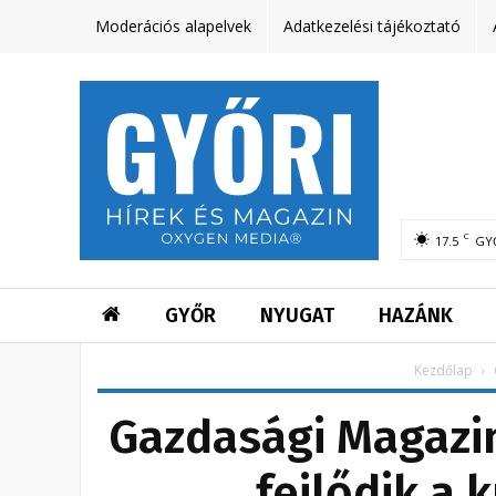
Moderációs alapelvek
Adatkezelési tájékoztató
C
17.5
GY
GYŐR
NYUGAT
HAZÁNK
Kezdőlap
Gazdasági Magazin
fejlődik a k