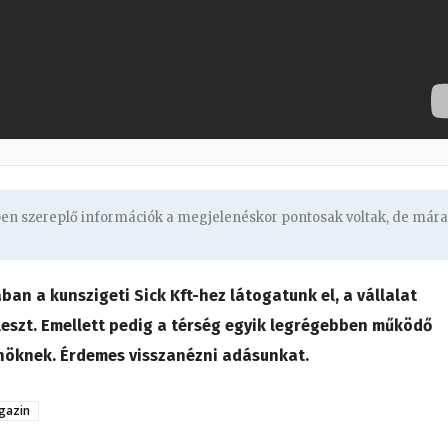
ben szereplő információk a megjelenéskor pontosak voltak, de mára
n a kunszigeti Sick Kft-hez látogatunk el, a vállalat
jleszt. Emellett pedig a térség egyik legrégebben működő
Önöknek. Érdemes visszanézni adásunkat.
gazin