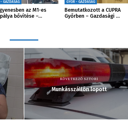
 - GAZDASÁG
GYŐR - GAZDASÁG
gyenesben az M1-es
Bemutatkozott a CUPRA
pálya bővítése –…
Győrben – Gazdasági …
KÖVETKEZŐ SZTORI
Munkásszállón lopott