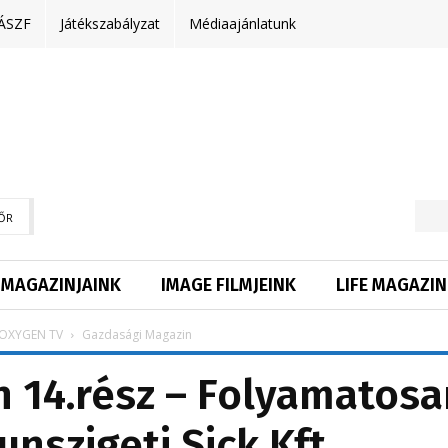
ÁSZF
Játékszabályzat
Médiaajánlatunk
ŐR
MAGAZINJAINK
IMAGE FILMJEINK
LIFE MAGAZIN
OXYGEN TV
Gazdasági Magazin
 14.rész – Folyamatosa
unszigeti Sick Kft.