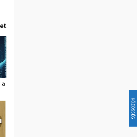
het
 a
KÖZÖSSÉG