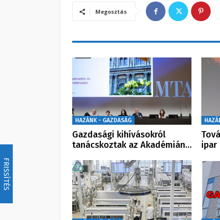
Megosztás
HAZÁNK - GAZDASÁG
HAZÁ
Gazdasági kihívásokról
Tová
tanácskoztak az Akadémián…
ipar
FRISSÍTÉS