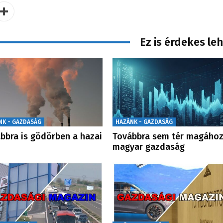
Ez is érdekes le
NK - GAZDASÁG
HAZÁNK - GAZDASÁG
bbra is gödörben a hazai
Továbbra sem tér magához
magyar gazdaság