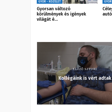
GYŐR - KÖZÉLET
GYŐR
Gyorsan változó
Céle
körülmények és igények
autó
világát é…
ELŐZŐ SZTORI
Kollégáink is vért adtak