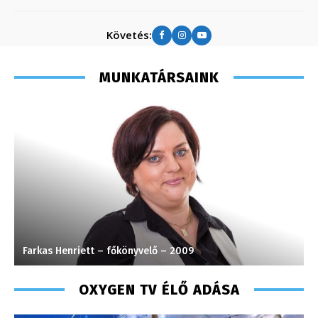
Követés:
MUNKATÁRSAINK
Gombos Éva – sales manager – 2017
H
OXYGEN TV ÉLŐ ADÁSA