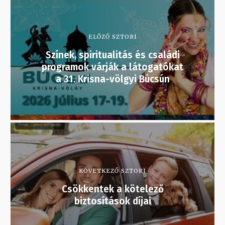
ELŐZŐ SZTORI
Színek, spiritualitás és családi
programok várják a látogatókat
a 31. Krisna-völgyi Búcsún
KÖVETKEZŐ SZTORI
Csökkentek a kötelező
biztosítások díjai