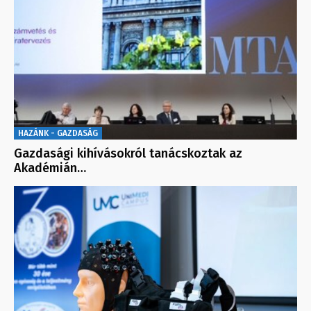
HAZÁNK - GAZDASÁG
Gazdasági kihívásokról tanácskoztak az
Akadémián…