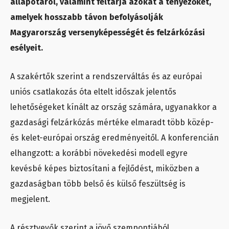
állapotáról, valamint feltárja azokat a tényezőket,
amelyek hosszabb távon befolyásolják
Magyarország versenyképességét és felzárkózási
esélyeit.
A szakértők szerint a rendszerváltás és az európai
uniós csatlakozás óta eltelt időszak jelentős
lehetőségeket kínált az ország számára, ugyanakkor a
gazdasági felzárkózás mértéke elmaradt több közép-
és kelet-európai ország eredményeitől. A konferencián
elhangzott: a korábbi növekedési modell egyre
kevésbé képes biztosítani a fejlődést, miközben a
gazdaságban több belső és külső feszültség is
megjelent.
A résztvevők szerint a jövő szempontjából