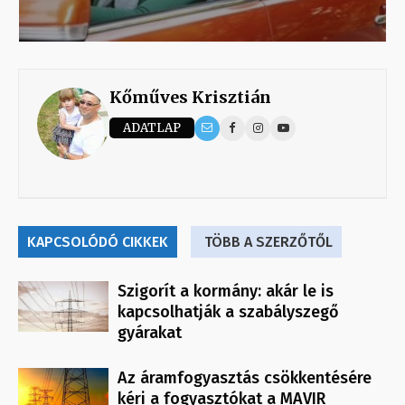
Kőműves Krisztián
ADATLAP
KAPCSOLÓDÓ CIKKEK
TÖBB A SZERZŐTŐL
Szigorít a kormány: akár le is
kapcsolhatják a szabályszegő
gyárakat
Az áramfogyasztás csökkentésére
kéri a fogyasztókat a MAVIR