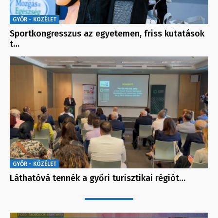
GYŐR - KÖZÉLET
Sportkongresszus az egyetemen, friss kutatások
t…
GYŐR - KÖZÉLET
Láthatóvá tennék a győri turisztikai régiót…