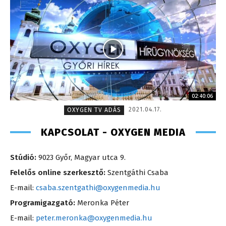
02:40:06
2021.04.17.
OXYGEN TV ADÁS
KAPCSOLAT - OXYGEN MEDIA
Stúdió:
9023 Győr, Magyar utca 9.
Felelős online szerkesztő:
Szentgáthi Csaba
E-mail:
csaba.szentgathi@oxygenmedia.hu
Programigazgató:
Meronka Péter
E-mail:
peter.meronka@oxygenmedia.hu