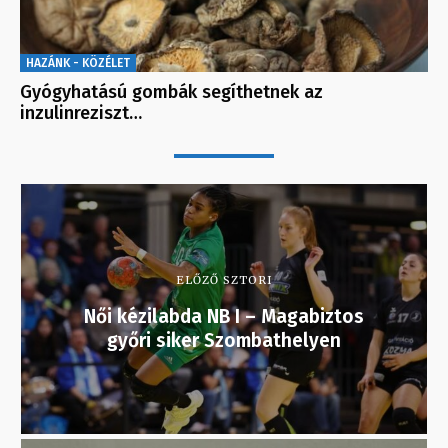
HAZÁNK - KÖZÉLET
Gyógyhatású gombák segíthetnek az
inzulinreziszt…
ELŐZŐ SZTORI
Női kézilabda NB I – Magabiztos
győri siker Szombathelyen