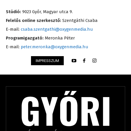
Stúdió:
9023 Győr, Magyar utca 9.
Felelős online szerkesztő:
Szentgáthi Csaba
E-mail:
csaba.szentgathi@oxygenmedia.hu
Programigazgató:
Meronka Péter
E-mail:
peter.meronka@oxygenmedia.hu
IMPRESSZUM