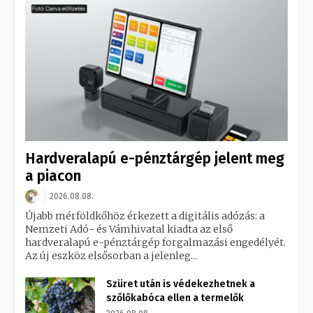
Hardveralapú e-pénztárgép jelent meg
a piacon
2026.08.08.
Újabb mérföldkőhöz érkezett a digitális adózás: a
Nemzeti Adó- és Vámhivatal kiadta az első
hardveralapú e-pénztárgép forgalmazási engedélyét.
Az új eszköz elsősorban a jelenleg...
Szüret után is védekezhetnek a
szőlőkabóca ellen a termelők