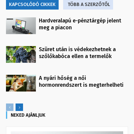
KAPCSOLÓDÓ CIKKEK
TÖBB A SZERZŐTŐL
Hardveralapú e-pénztárgép jelent
meg a piacon
Szüret után is védekezhetnek a
szőlőkabóca ellen a termelők
A nyári hőség a női
hormonrendszert is megterhelheti
NEKED AJÁNLJUK