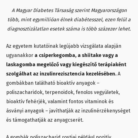
A Magyar Diabetes Társaság szerint Magyarországon
több, mint egymillióan élnek diabétesszel, ezen felül a
diagnosztizálatlan esetek száma is több százezer lehet.
Az egyetem kutatóinak legújabb vizsgálata alapján
ugyanakkor
a csiperkegomba, a shiitake vagy a
laskagomba megelőző vagy kiegészítő terápiaként
szolgálhat az inzulinrezisztencia kezelésében.
A
gombákban található bioaktív anyagok –
poliszacharidok, terpenoidok, fenolos vegyületek,
bioaktív fehérjék, valamint fontos vitaminok és
ásványi anyagok – javíthatják az inzulinérzékenységet
és támogathatják az anyagcserét.
A gombák poliszacharid rostjai például pozitív