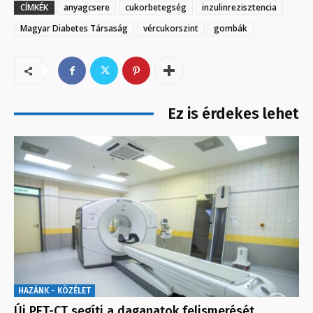
CÍMKÉK
anyagcsere
cukorbetegség
inzulinrezisztencia
Magyar Diabetes Társaság
vércukorszint
gombák
Ez is érdekes lehet
HAZÁNK - KÖZÉLET
Új PET-CT segíti a daganatok felismerését