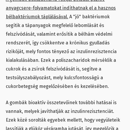
anyagcsere-folyamatokat indíthatnak el a hasznos
bélbaktériumok táplálásával.
A "jó" baktériumok
segítik a tápanyagok megfelelő lebomlását és
felszívódását, valamint erősítik a bélhám védelmi
rendszerét, így csökkentve a krónikus gyulladás
rizikóját, mely fontos tényező az inzulinrezisztencia
kialakulásában. Ezek a poliszacharidok mérséklik a
cukrok és a zsírok felszívódását is, segítve a
testsúlyszabályozást, mely kulcsfontosságú a
cukorbetegség megelőzésében és kezelésében.
A gombák bioaktív összetevőinek további hatásai is
vannak, melyek javíthatják az inzulinrezisztenciát.
Ezek közé sorolták egyebek mellett, hogy vegyületeik
lassítják a glükóz véráramba jutását, így megelőzik a