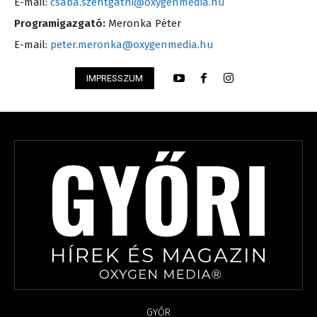
E-mail:
csaba.szentgathi@oxygenmedia.hu
Programigazgató:
Meronka Péter
E-mail:
peter.meronka@oxygenmedia.hu
IMPRESSZUM
GYŐR