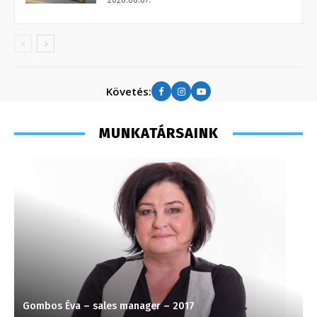
2026.08.07.
Követés:
MUNKATÁRSAINK
Gombos Éva – sales manager – 2017
S