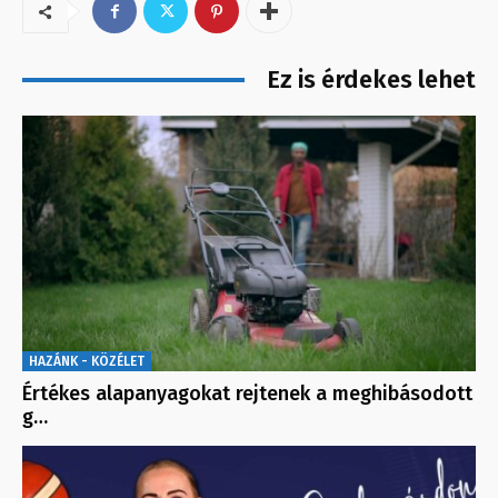
Ez is érdekes lehet
HAZÁNK - KÖZÉLET
Értékes alapanyagokat rejtenek a meghibásodott
g…