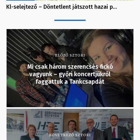
Kl-selejtező – Döntetlent játszott hazai p…
ELŐZŐ SZTORI
Mi csak három szerencsés fickó
vagyunk – győri koncertjükről
faggattuk a Tankcsapdát
KÖVETKEZŐ SZTORI