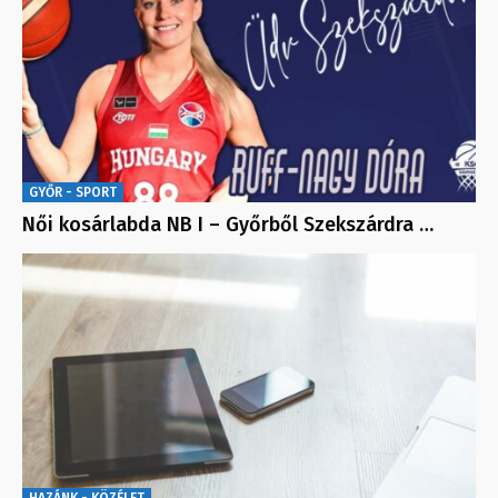
GYŐR - SPORT
Női kosárlabda NB I – Győrből Szekszárdra …