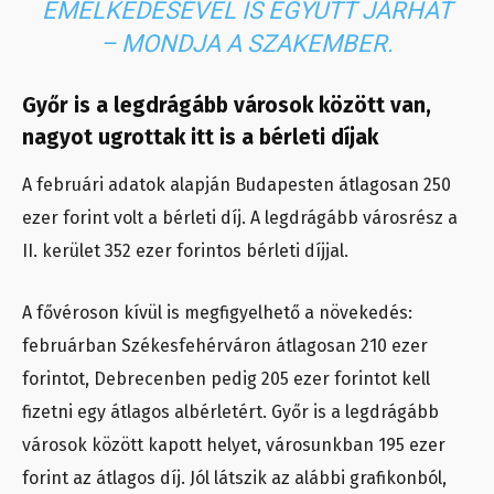
EMELKEDÉSÉVEL IS EGYÜTT JÁRHAT
– MONDJA A SZAKEMBER.
Győr is a legdrágább városok között van,
nagyot ugrottak itt is a bérleti díjak
A februári adatok alapján Budapesten átlagosan 250
ezer forint volt a bérleti díj. A legdrágább városrész a
II. kerület 352 ezer forintos bérleti díjjal.
A fővéroson kívül is megfigyelhető a növekedés:
februárban Székesfehérváron átlagosan 210 ezer
forintot, Debrecenben pedig 205 ezer forintot kell
fizetni egy átlagos albérletért. Győr is a legdrágább
városok között kapott helyet, városunkban 195 ezer
forint az átlagos díj. Jól látszik az alábbi grafikonból,