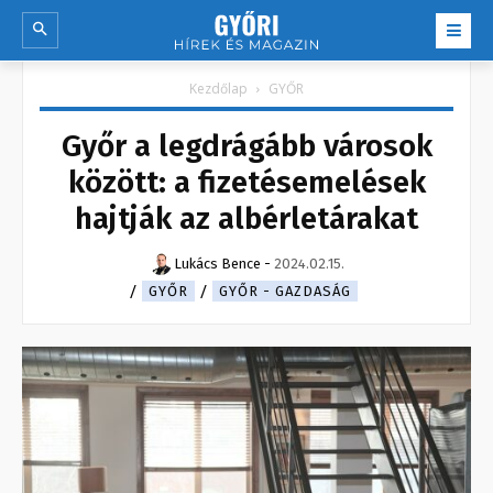
Kezdőlap
GYŐR
Győr a legdrágább városok
között: a fizetésemelések
hajtják az albérletárakat
Lukács Bence
-
2024.02.15.
GYŐR
GYŐR - GAZDASÁG