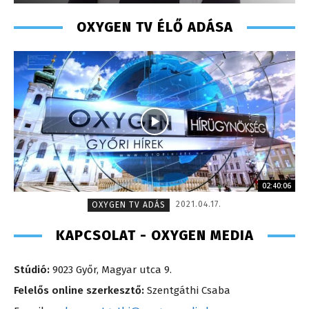
OXYGEN TV ÉLŐ ADÁSA
02:40:06
2021.04.17.
OXYGEN TV ADÁS
KAPCSOLAT - OXYGEN MEDIA
Stúdió:
9023 Győr, Magyar utca 9.
Felelős online szerkesztő:
Szentgáthi Csaba