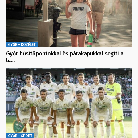
GYŐR - KÖZÉLET
Győr hűsítőpontokkal és párakapukkal segíti a
la…
GYŐR - SPORT