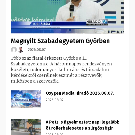
Megnyílt Szabadegyetem Győrben
2026.08.07.
Több száz fiatal érkezett Győrbe a 11.
Szabadegyetemre. A háromnapos rendezvényen
közéleti, tudományos, kulturális és társadalmi
kérdésekről cserélnek eszmét a résztvevők,
miközben a szervezők...
Oxygen Media Híradó 2026.08.07.
2026.08.07.
A Petz is figyelmeztet: napi legalább
öt rollerbalesetes a sürgősségin