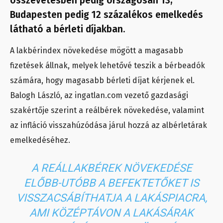
összevetésben pedig országosan 13,
Budapesten pedig 12 százalékos emelkedés
látható a bérleti díjakban.
A lakbérindex növekedése mögött a magasabb
fizetések állnak, melyek lehetővé teszik a bérbeadók
számára, hogy magasabb bérleti díjat kérjenek el.
Balogh László, az ingatlan.com vezető gazdasági
szakértője szerint a reálbérek növekedése, valamint
az infláció visszahúzódása járul hozzá az albérletárak
emelkedéséhez.
A REÁLLAKBÉREK NÖVEKEDÉSE
ELŐBB-UTÓBB A BEFEKTETŐKET IS
VISSZACSÁBÍTHATJA A LAKÁSPIACRA,
AMI KÖZÉPTÁVON A LAKÁSÁRAK