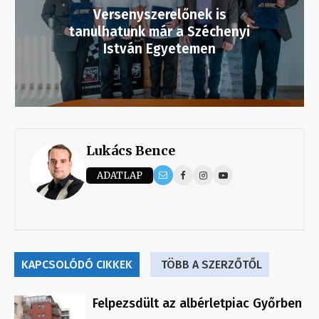
Versenyszerelőnek is
tanulhatunk már a Széchenyi
István Egyetemen
Lukács Bence
ADATLAP
KAPCSOLÓDÓ CIKKEK
TÖBB A SZERZŐTŐL
Felpezsdült az albérletpiac Győrben