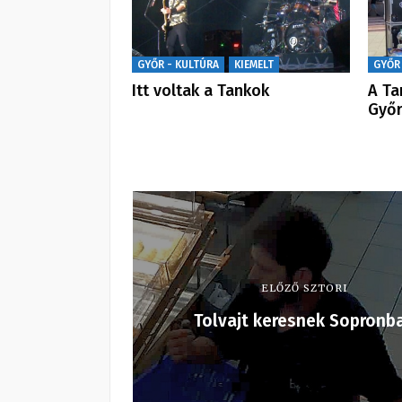
GYŐR - KULTÚRA
KIEMELT
GYŐR
Itt voltak a Tankok
A Ta
Győ
ELŐZŐ SZTORI
Tolvajt keresnek Sopronb