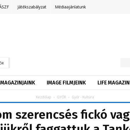
ÁSZF
Játékszabályzat
Médiaajánlatunk
ŐR
MAGAZINJAINK
IMAGE FILMJEINK
LIFE MAGAZIN
Kezdőlap
GYŐR
Győr - Kultúra
om szerencsés fickó vag
jükről faggattuk a Tan