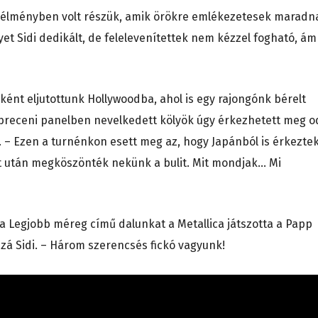
 élményben volt részük, amik örökre emlékezetesek maradn
lyet Sidi dedikált, de felelevenítettek nem kézzel fogható, ám
ként eljutottunk Hollywoodba, ahol is egy rajongónk bérelt
debreceni panelben nevelkedett kölyök úgy érkezhetett meg o
. – Ezen a turnénkon esett meg az, hogy Japánból is érkezte
t után megköszönték nekünk a bulit. Mit mondjak… Mi
a Legjobb méreg című dalunkat a Metallica játszotta a Papp
zzá Sidi. – Három szerencsés fickó vagyunk!