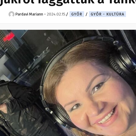
Pardavi Mariann
-
2024.02.15.
GYŐR
GYŐR - KULTÚRA