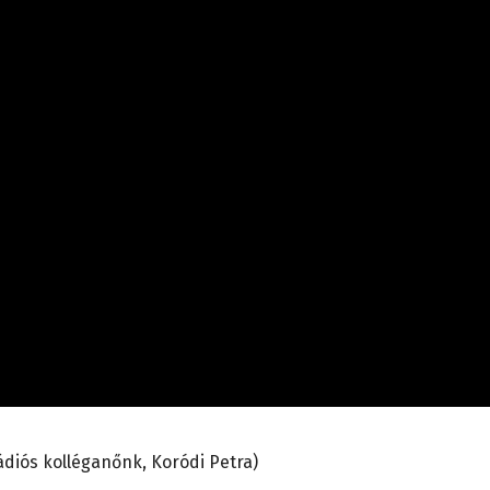
rádiós kolléganőnk, Koródi Petra)