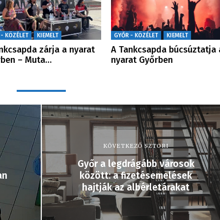
 - KÖZÉLET
KIEMELT
GYŐR - KÖZÉLET
KIEMELT
nkcsapda zárja a nyarat
A Tankcsapda búcsúztatja 
rben – Muta…
nyarat Győrben
KÖVETKEZŐ SZTORI
Győr a legdrágább városok
an
között: a fizetésemelések
hajtják az albérletárakat