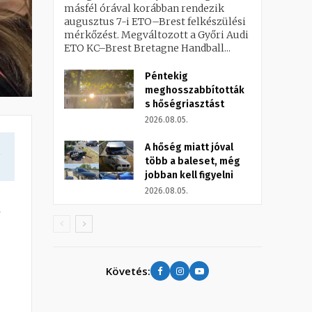
másfél órával korábban rendezik
augusztus 7-i ETO–Brest felkészülési
mérkőzést. Megváltozott a Győri Audi
ETO KC–Brest Bretagne Handball...
Péntekig
meghosszabbították
s hőségriasztást
2026.08.05.
A hőség miatt jóval
a
több a baleset, még
jobban kell figyelni
2026.08.05.
l
Követés: