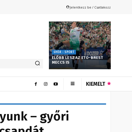
Jelentkezz be / Csatlakozz
GYŐR - SPORT
ELŐBB LESZ AZ ETO-BREST
MECCS IS
KIEMELT
yunk – győri
kcsapdát