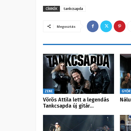
CÍMKÉK
tankcsapda
Megosztás
ZENE
GYŐR
Vörös Attila lett a legendás
Nálu
Tankcsapda új gitár…