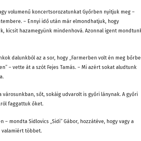
nagy volumenű koncertsorozatunkat Győrben nyitjuk meg –
ntembere. – Ennyi idő után már elmondhatjuk, hogy
k, kicsit hazamegyünk mindenhová. Azonnal igent mondtun
nkok dalunkból az a sor, hogy „Farmerben volt én meg bőrbe
en” – vette át a szót Fejes Tamás. – Mi azért sokat aludtunk
a.
a városunkban, sőt, sokáig udvarolt is győri lánynak. A győri
ól faggattuk őket.
 – mondta Sidlovics „Sidi” Gábor, hozzátéve, hogy vagy a
 valamiért többet.