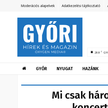
Moderációs alapelvek
Adatkezelési tájékoztató
C
28.8
GY
GYŐR
NYUGAT
HAZÁNK
Mi csak hár
koncert