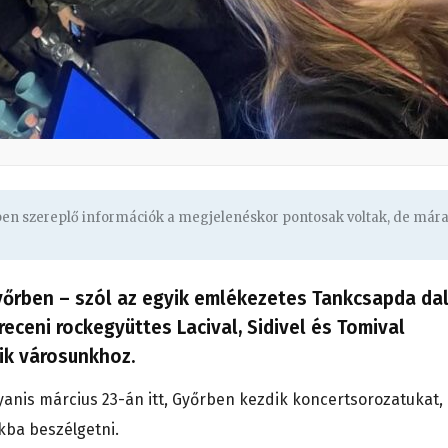
gben szereplő információk a megjelenéskor pontosak voltak, de már
Győrben – szól az egyik emlékezetes Tankcsapda da
receni rockegyüttes Lacival, Sidivel és Tomival
zik városunkhoz.
yanis március 23-án itt, Győrben kezdik koncertsorozatukat,
kba beszélgetni.