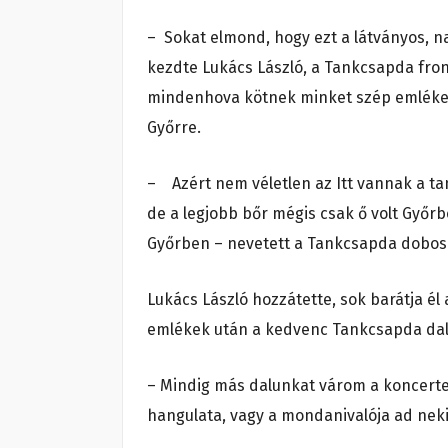
– Sokat elmond, hogy ezt a látványos, 
kezdte Lukács László, a Tankcsapda fro
mindenhova kötnek minket szép emléke
Győrre.
– Azért nem véletlen az Itt vannak a ta
de a legjobb bőr mégis csak ő volt Győrb
Győrben – nevetett a Tankcsapda dobos
Lukács László hozzátette, sok barátja él 
emlékek után a kedvenc Tankcsapda dalr
– Mindig más dalunkat várom a koncerten
hangulata, vagy a mondanivalója ad neki