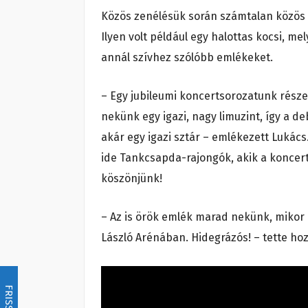
Közös zenélésük során számtalan közös
Ilyen volt például egy halottas kocsi, me
annál szívhez szólóbb emlékeket.
– Egy jubileumi koncertsorozatunk része
nekünk egy igazi, nagy limuzint, így a 
akár egy igazi sztár – emlékezett Lukács
ide Tankcsapda-rajongók, akik a koncer
köszönjünk!
– Az is örök emlék marad nekünk, mikor 
László Arénában. Hidegrázós! – tette ho
FRISSÍTÉS