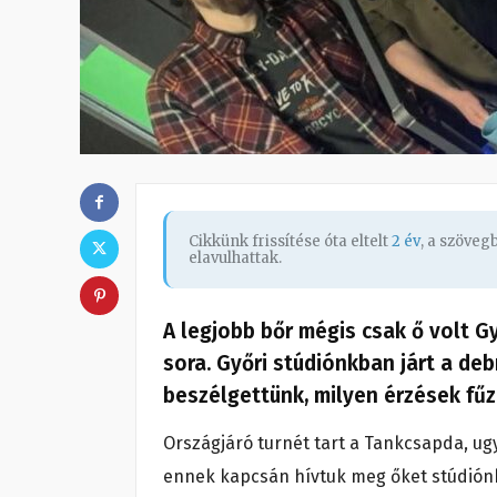
Cikkünk frissítése óta eltelt
2 év
, a szöve
elavulhattak.
A legjobb bőr mégis csak ő volt 
sora. Győri stúdiónkban járt a deb
beszélgettünk, milyen érzések fű
Országjáró turnét tart a Tankcsapda, ug
ennek kapcsán hívtuk meg őket stúdión