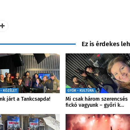
Ez is érdekes le
 - KÖZÉLET
GYŐR - KULTÚRA
nk járt a Tankcsapda!
Mi csak három szerencsés
fickó vagyunk – győri k…