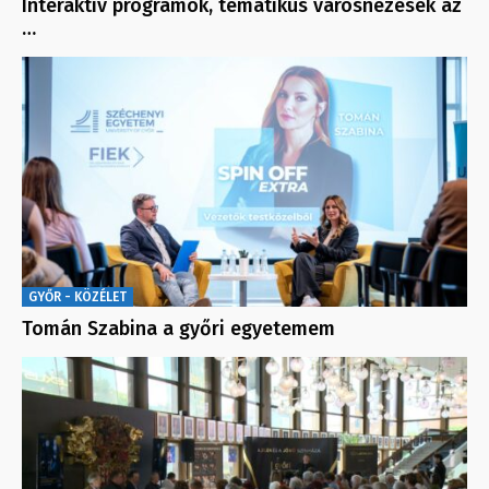
Interaktív programok, tematikus városnézések az
…
GYŐR - KÖZÉLET
Tomán Szabina a győri egyetemem