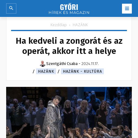
Kezdőlap
HAZÁNK
Ha kedveli a zongorát és az
operát, akkor itt a helye
Szentgáthi Csaba
-
2024.11.17.
HAZÁNK
HAZÁNK - KULTÚRA