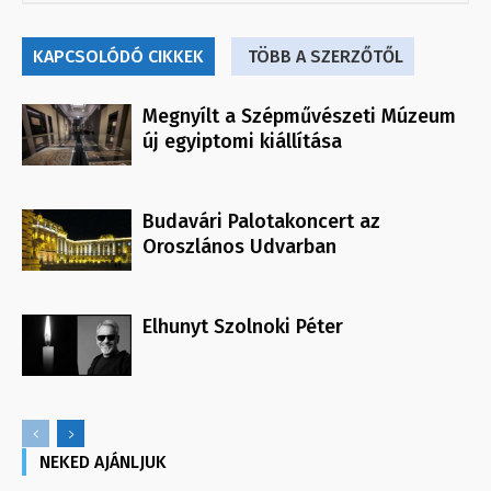
KAPCSOLÓDÓ CIKKEK
TÖBB A SZERZŐTŐL
Megnyílt a Szépművészeti Múzeum
új egyiptomi kiállítása
Budavári Palotakoncert az
Oroszlános Udvarban
Elhunyt Szolnoki Péter
NEKED AJÁNLJUK