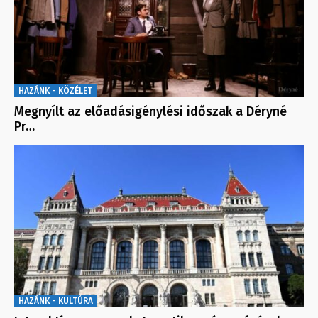
HAZÁNK - KÖZÉLET
Megnyílt az előadásigénylési időszak a Déryné
Pr…
HAZÁNK - KULTÚRA