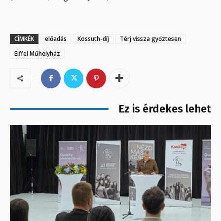
CÍMKÉK
előadás
Kossuth-díj
Térj vissza győztesen
Eiffel Műhelyház
Ez is érdekes lehet