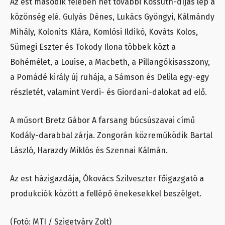
Az est második felében hét további Kossuth-díjas lép a
közönség elé. Gulyás Dénes, Lukács Gyöngyi, Kálmándy
Mihály, Kolonits Klára, Komlósi Ildikó, Kováts Kolos,
Sümegi Eszter és Tokody Ilona többek közt a
Bohémélet, a Louise, a Macbeth, a Pillangókisasszony,
a Pomádé király új ruhája, a Sámson és Delila egy-egy
részletét, valamint Verdi- és Giordani-dalokat ad elő.
A műsort Bretz Gábor A farsang búcsúszavai című
Kodály-darabbal zárja. Zongorán közreműködik Bartal
László, Harazdy Miklós és Szennai Kálmán.
Az est házigazdája, Ókovács Szilveszter főigazgató a
produkciók között a fellépő énekesekkel beszélget.
(Fotó: MTI / Szigetváry Zolt)