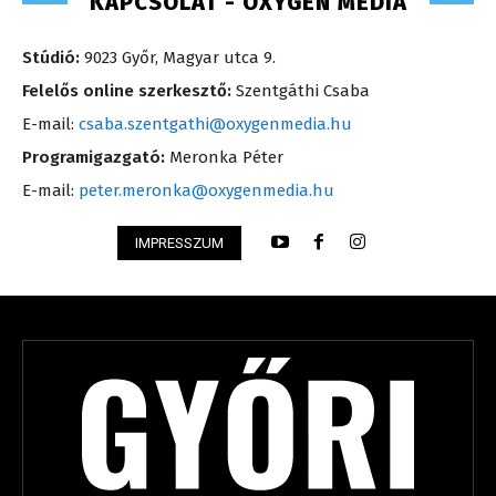
KAPCSOLAT - OXYGEN MEDIA
Stúdió:
9023 Győr, Magyar utca 9.
Felelős online szerkesztő:
Szentgáthi Csaba
E-mail:
csaba.szentgathi@oxygenmedia.hu
Programigazgató:
Meronka Péter
E-mail:
peter.meronka@oxygenmedia.hu
IMPRESSZUM