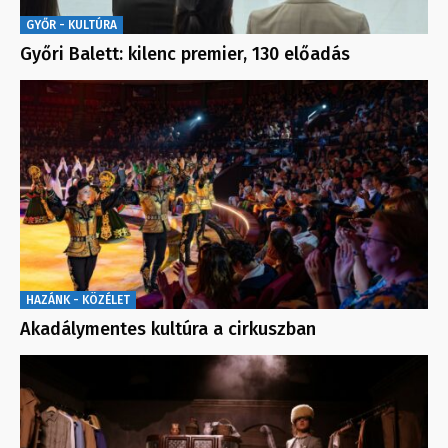
GYŐR - KULTÚRA
Győri Balett: kilenc premier, 130 előadás
HAZÁNK - KÖZÉLET
Akadálymentes kultúra a cirkuszban