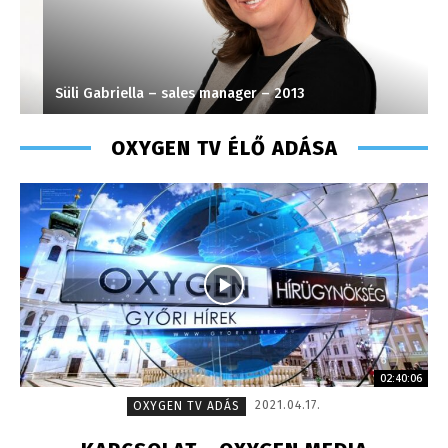
Süli Gabriella – sales manager – 2013
S
OXYGEN TV ÉLŐ ADÁSA
02:40:06
2021.04.17.
OXYGEN TV ADÁS