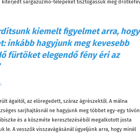
t, kiterjedt sárgazuzmó-telepeket tisztogassuk meg drótkefév
!
dítsunk kiemelt figyelmet arra, hogy
ket: inkább hagyjunk meg kevesebb
dő fürtöket elegendő fény éri az
.
lt ágaitól, az elöregedett, száraz ágrészektől. A málna
szséges sarjhajtásnál ne hagyjunk meg többet egy-egy tövön
ribiszke és a köszméte keresztezéséből megalkotott josta
uk le. A vesszők visszavágásánál ügyeljünk arra, hogy minél