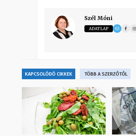
Szél Móni
ADATLAP
KAPCSOLÓDÓ CIKKEK
TÖBB A SZERZŐTŐL