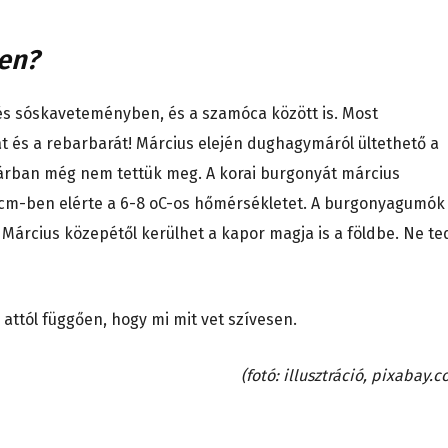
en?
és sóskaveteményben, és a szamóca között is. Most
 és a rebarbarát! Március elején dughagymáról ültethető a
árban még nem tettük meg. A korai burgonyát március
10 cm-ben elérte a 6-8 oC-os hőmérsékletet. A burgonyagumók
 Március közepétől kerülhet a kapor magja is a földbe. Ne t
attól függően, hogy mi mit vet szívesen.
(fotó: illusztráció, pixabay.