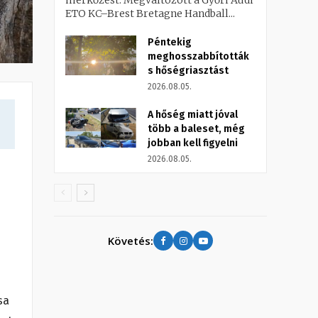
mérkőzést. Megváltozott a Győri Audi
ETO KC–Brest Bretagne Handball...
Péntekig
meghosszabbították
s hőségriasztást
2026.08.05.
A hőség miatt jóval
több a baleset, még
jobban kell figyelni
2026.08.05.
Követés:
sa