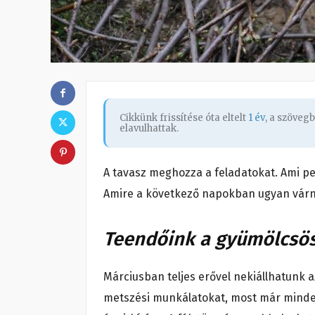
Cikkünk frissítése óta eltelt
1 év
, a szöveg
elavulhattak.
A tavasz meghozza a feladatokat. Ami pe
Amire a következő napokban ugyan várni 
Teendőink a gyümölcsö
Márciusban teljes erővel nekiállhatunk a
metszési munkálatokat, most már mindenk