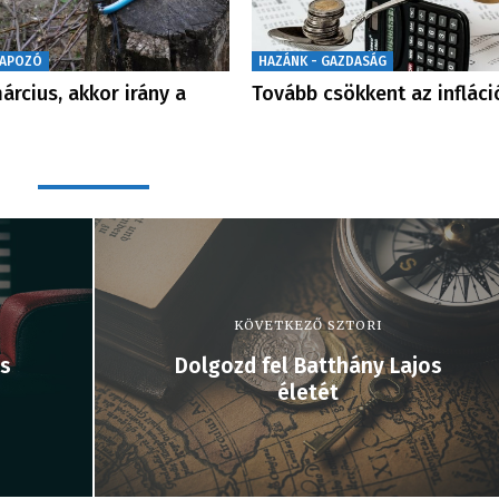
NAPOZÓ
HAZÁNK - GAZDASÁG
árcius, akkor irány a
Tovább csökkent az infláci
KÖVETKEZŐ SZTORI
is
Dolgozd fel Batthány Lajos
életét