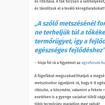
és ritkítása. A fák törzsén a sebhelyeke
és távolítsuk el a leváló kéregdarabokat
„A szőlő metszésénél for
ne terheljük túl a tőké
termőrügyet, így a fejlő
egészséges fejlődéshez”
– hívja fel rá a figyelmet az
agroforum.hu
A fügefákat megszabadíthatjuk a megsérü
metszésekor ügyeljünk rá, hogy 6-8 egé
ribiszke, a köszméte, valamint a fekete 
esetében is a gyenge sarjakat tőből vágj
több termőrügy maradjon meg rajtuk!