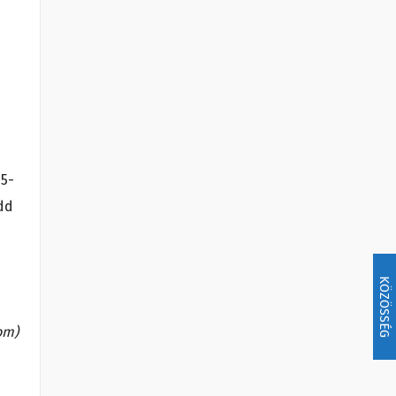
 5-
edd
KÖZÖSSÉG
com)