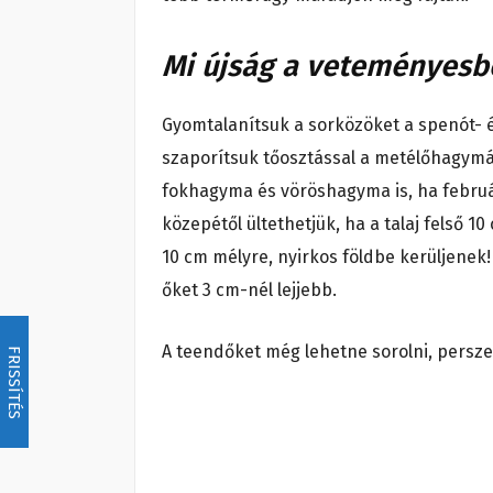
Mi újság a veteményesb
Gyomtalanítsuk a sorközöket a spenót- 
szaporítsuk tőosztással a metélőhagymát
fokhagyma és vöröshagyma is, ha febru
közepétől ültethetjük, ha a talaj felső 
10 cm mélyre, nyirkos földbe kerüljenek!
őket 3 cm-nél lejjebb.
A teendőket még lehetne sorolni, persze 
FRISSÍTÉS