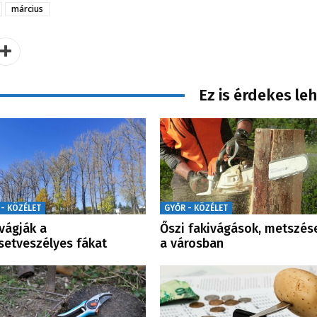
március
Ez is érdekes le
 - KÖZÉLET
GYŐR - KÖZÉLET
vágják a
Őszi fakivágások, metszés
setveszélyes fákat
a városban