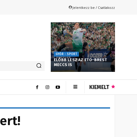
Jelentkezz be / Csatlakozz
GYŐR - SPORT
ELŐBB LESZ AZ ETO-BREST
MECCS IS
KIEMELT
ert!