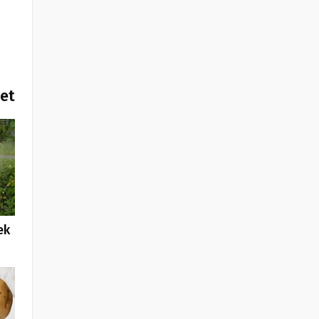
het
ek