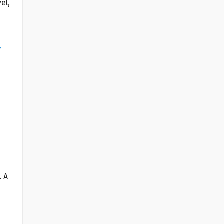
el,
. A