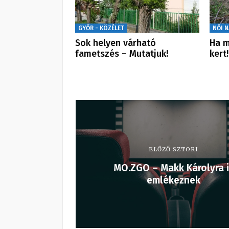
GYŐR - KÖZÉLET
NŐI 
Sok helyen várható
Ha m
fametszés – Mutatjuk!
kert!
ELŐZŐ SZTORI
MO.ZGO – Makk Károlyra 
emlékeznek