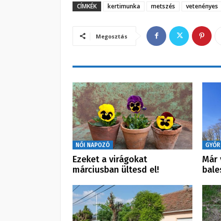
CÍMKÉK
kertimunka
metszés
vetenényes
Megosztás
NŐI NAPOZÓ
GYŐR
Ezeket a virágokat
Már 
márciusban ültesd el!
bale