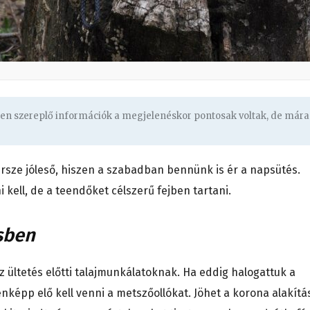
ben szereplő információk a megjelenéskor pontosak voltak, de mára
rsze jóleső, hiszen a szabadban bennünk is ér a napsütés.
kell, de a teendőket célszerű fejben tartani.
sben
z ültetés előtti talajmunkálatoknak. Ha eddig halogattuk a
épp elő kell venni a metszőollókat. Jöhet a korona alakítá