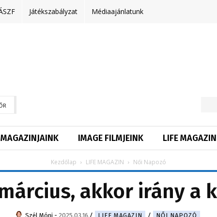
ÁSZF
Játékszabályzat
Médiaajánlatunk
ŐR
MAGAZINJAINK
IMAGE FILMJEINK
LIFE MAGAZIN
Kezdőlap
LIFE MAGAZIN
Női Napozó
március, akkor irány a k
Szél Móni
-
2025.03.16.
LIFE MAGAZIN
NŐI NAPOZÓ