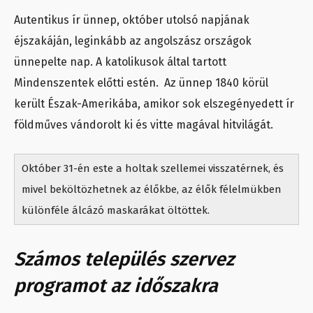
Autentikus ír ünnep, október utolsó napjának
éjszakáján, leginkább az angolszász országok
ünnepelte nap. A katolikusok által tartott
Mindenszentek előtti estén. Az ünnep 1840 körül
került Észak-Amerikába, amikor sok elszegényedett ír
földműves vándorolt ki és vitte magával hitvilágát.
Október 31-én este a holtak szellemei visszatérnek, és
mivel beköltözhetnek az élőkbe, az élők félelmükben
különféle álcázó maskarákat öltöttek.
Számos település szervez
programot az időszakra