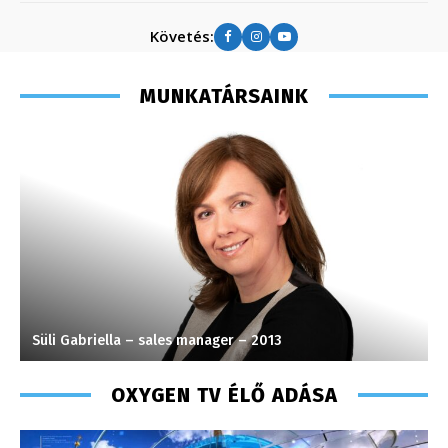
Követés:
MUNKATÁRSAINK
Süli Gabriella – sales manager – 2013
P
OXYGEN TV ÉLŐ ADÁSA