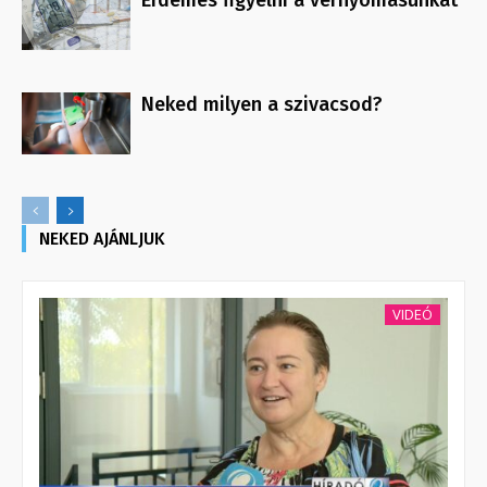
Érdemes figyelni a vérnyomásunkat
Neked milyen a szivacsod?
NEKED AJÁNLJUK
VIDEÓ