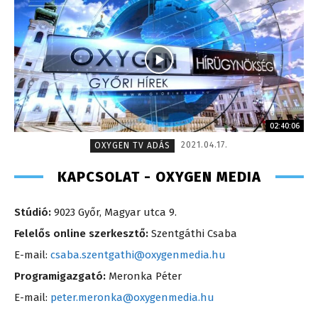
02:40:06
2021.04.17.
OXYGEN TV ADÁS
KAPCSOLAT - OXYGEN MEDIA
Stúdió:
9023 Győr, Magyar utca 9.
Felelős online szerkesztő:
Szentgáthi Csaba
E-mail:
csaba.szentgathi@oxygenmedia.hu
Programigazgató:
Meronka Péter
E-mail:
peter.meronka@oxygenmedia.hu