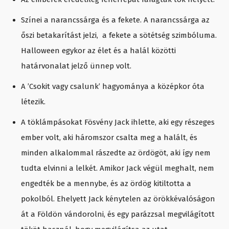
Színei a narancssárga és a fekete. A narancssárga az
őszi betakarítást jelzi, a fekete a sötétség szimbóluma.
Halloween egykor az élet és a halál közötti
határvonalat jelző ünnep volt.
A ’Csokit vagy csalunk’ hagyománya a középkor óta
létezik.
A töklámpásokat Fösvény Jack ihlette, aki egy részeges
ember volt, aki háromszor csalta meg a halált, és
minden alkalommal rászedte az ördögöt, aki így nem
tudta elvinni a lelkét. Amikor Jack végül meghalt, nem
engedték be a mennybe, és az ördög kitiltotta a
pokolból. Ehelyett Jack kénytelen az örökkévalóságon
át a Földön vándorolni, és egy parázzsal megvilágított