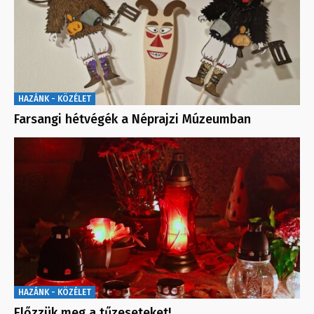
HAZÁNK - KÖZÉLET
Farsangi hétvégék a Néprajzi Múzeumban
HAZÁNK - KÖZÉLET
Előzzük meg a tűzeseteket!