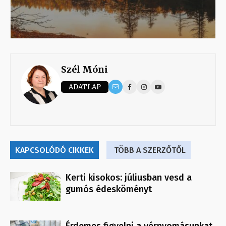
Szél Móni
ADATLAP
KAPCSOLÓDÓ CIKKEK
TÖBB A SZERZŐTŐL
Kerti kisokos: júliusban vesd a
gumós édesköményt