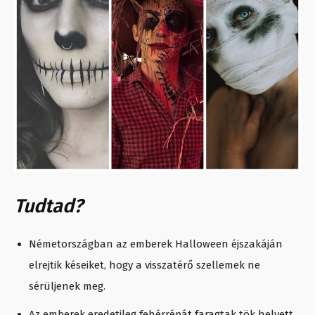
Tudtad?
Németországban az emberek Halloween éjszakáján
elrejtik késeiket, hogy a visszatérő szellemek ne
sérüljenek meg.
Az emberek eredetileg fehérrépát faragtak tök helyett.