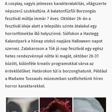
A cosplay, vagyis jelmezes karakteralakítás, világszerte
népszerű szubkultúra. A balatonfűzfői Borzongás
fesztivál múltja immár 7 éves. Október 26-án a
fesztivál ideje alatt a település szinte átalakul egy
horrorfilmekbe illő helyszínné. Siófokon a Hastegg
Kalandpark a hónap utolsó napjára Halloween napot
szervez. Zalakaroson a Tök jó nap fesztivál egy egész
hetes rendezvénnyé nőtte ki magát, október 26-31
között, különféle kreatív programokkal várva az
érdeklődőket. Határokon túl is borzonghatunk. Például
a Madame Tussauds múzeumban szelfizhetünk híres
horror karakterekkel.