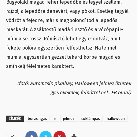
Bugyoláld magad fehér lepedőbe és legyél szellem,
rajzolj a lepedőre denevért, vagy pókot. Esetleg tegyél
vödröt a fejedre, máris megbolondítod a lepedős
maskarát. A zsáktestű madárijesztő és a vécépapír-
múmia se rossz. Rémisztő lehet egy csontváz, amit
fekete pólóra egyszerűen felfesthetsz. Ha lennél
múmia, egyszerűen gézzel tekerd körbe magad és
sminkelj félelmetes karaktert.
(fotó: automzsír, pixabay, Halloween jelmez ötletek
gyerekeknek, felnőtteknek. FB oldal)
CÍMKÉK
borzongás
ír
jelmez
töklámpás
halloween