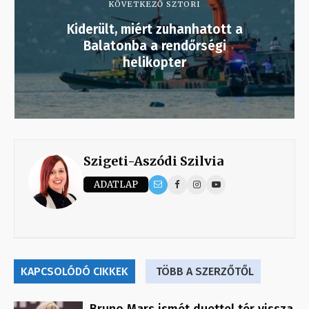
KÖVETKEZŐ SZTORI
Kiderült, miért zuhanhatott a
Balatonba a rendőrségi
helikopter
Szigeti-Aszódi Szilvia
ADATLAP
KAPCSOLÓDÓ CIKKEK
TÖBB A SZERZŐTŐL
Bruno Mars ismét duettel tér vissza