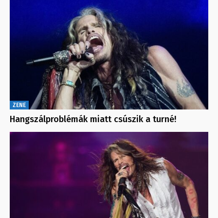
ZENE
Hangszálproblémák miatt csúszik a turné!