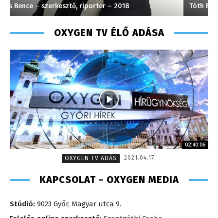
Tóth Bálint – operatőr-vágó
H
OXYGEN TV ÉLŐ ADÁSA
02:40:06
2021.04.17.
OXYGEN TV ADÁS
KAPCSOLAT - OXYGEN MEDIA
Stúdió:
9023 Győr, Magyar utca 9.