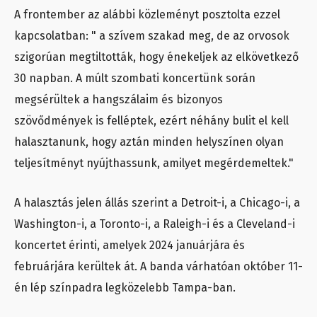
A frontember az alábbi közleményt posztolta ezzel
kapcsolatban: " a szívem szakad meg, de az orvosok
szigorúan megtiltották, hogy énekeljek az elkövetkező
30 napban. A múlt szombati koncertünk során
megsérültek a hangszálaim és bizonyos
szövődmények is felléptek, ezért néhány bulit el kell
halasztanunk, hogy aztán minden helyszínen olyan
teljesítményt nyújthassunk, amilyet megérdemeltek."
A halasztás jelen állás szerint a Detroit-i, a Chicago-i, a
Washington-i, a Toronto-i, a Raleigh-i és a Cleveland-i
koncertet érinti, amelyek 2024 januárjára és
februárjára kerültek át. A banda várhatóan október 11-
én lép színpadra legközelebb Tampa-ban.