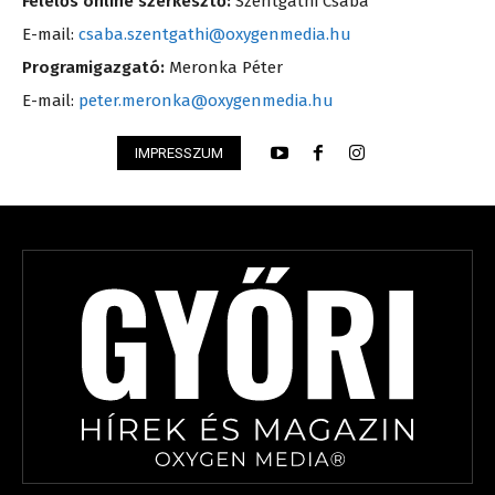
Felelős online szerkesztő:
Szentgáthi Csaba
E-mail:
csaba.szentgathi@oxygenmedia.hu
Programigazgató:
Meronka Péter
E-mail:
peter.meronka@oxygenmedia.hu
IMPRESSZUM