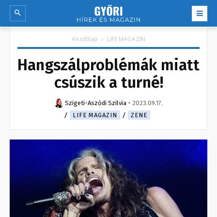
Kezdőlap
LIFE MAGAZIN
Hangszálproblémák miatt
csúszik a turné!
Szigeti-Aszódi Szilvia
-
2023.09.17.
LIFE MAGAZIN
ZENE