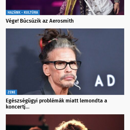
HAZÁNK - KULTÚRA
Vége! Búcsúzik az Aerosmith
ZENE
Egészségügyi problémák miatt lemondta a
koncertj…