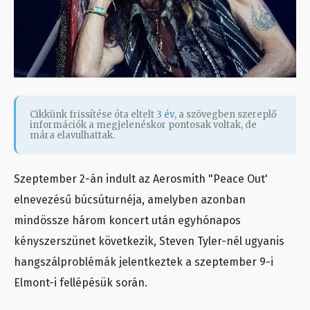
Cikkünk frissítése óta eltelt
3 év
, a szövegben szereplő
információk a megjelenéskor pontosak voltak, de
mára elavulhattak.
Szeptember 2-án indult az Aerosmith "Peace Out'
elnevezésű búcsúturnéja, amelyben azonban
mindössze három koncert után egyhónapos
kényszerszünet következik, Steven Tyler-nél ugyanis
hangszálproblémák jelentkeztek a szeptember 9-i
Elmont-i fellépésük során.