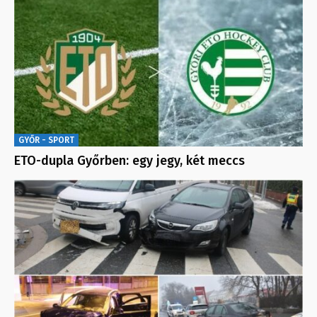
GYŐR - SPORT
ETO-dupla Győrben: egy jegy, két meccs