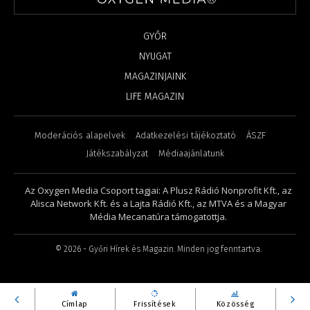
GYŐR
NYUGAT
MAGAZINJAINK
LIFE MAGAZIN
Moderációs alapelvek
Adatkezelési tájékoztató
ÁSZF
Játékszabályzat
Médiaajánlatunk
Az Oxygen Media Csoport tagjai: A Plusz Rádió Nonprofit Kft., az
Alisca Network Kft. és a Lajta Rádió Kft., az MTVA és a Magyar
Média Mecanatúra támogatottja.
©
2026
- Győri Hírek és Magazin. Minden jog fenntartva.
Címlap
Frissítések
Közösség