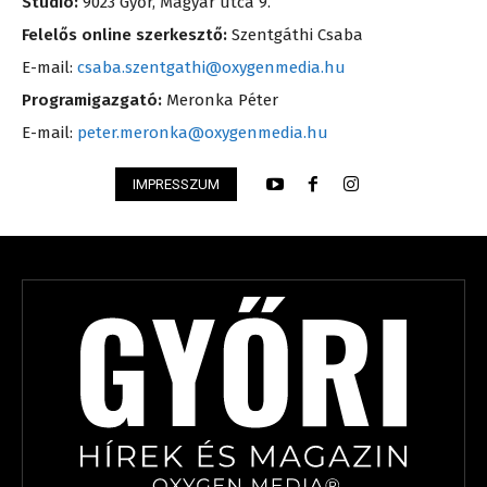
Stúdió:
9023 Győr, Magyar utca 9.
Felelős online szerkesztő:
Szentgáthi Csaba
E-mail:
csaba.szentgathi@oxygenmedia.hu
Programigazgató:
Meronka Péter
E-mail:
peter.meronka@oxygenmedia.hu
IMPRESSZUM