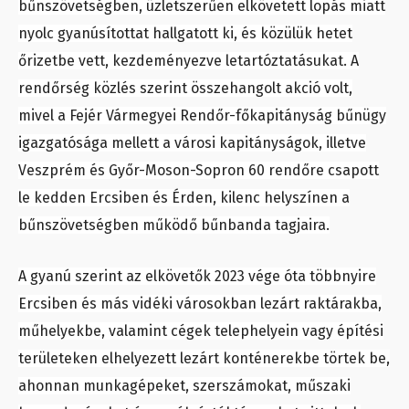
bűnszövetségben, üzletszerűen elkövetett lopás miatt
nyolc gyanúsítottat hallgatott ki, és közülük hetet
őrizetbe vett, kezdeményezve letartóztatásukat. A
rendőrség közlés szerint összehangolt akció volt,
mivel a Fejér Vármegyei Rendőr-főkapitányság bűnügy
igazgatósága mellett a városi kapitányságok, illetve
Veszprém és Győr-Moson-Sopron 60 rendőre csapott
le kedden Ercsiben és Érden, kilenc helyszínen a
bűnszövetségben működő bűnbanda tagjaira.
A gyanú szerint az elkövetők 2023 vége óta többnyire
Ercsiben és más vidéki városokban lezárt raktárakba,
műhelyekbe, valamint cégek telephelyein vagy építési
területeken elhelyezett lezárt konténerekbe törtek be,
ahonnan munkagépeket, szerszámokat, műszaki