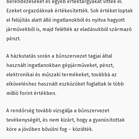
berendezéseket és egyéb értéktárgyakat vittek el.
Ezeket orgazdáknak értékesítették. Sok értéket loptak
el felújítás alatt álló ingatlanokból és nyitva hagyott
járművekből is, majd felélték az eladásukból származó
pénzt.
A házkutatás során a bűnszervezet tagjai által
használt ingatlanokban gépjárműveket, pénzt,
elektronikai és műszaki termékeket, továbbá az
elkövetéshez használt eszközöket foglaltak le több
millió forint értékben.
A rendőrség tovább vizsgálja a bűnszervezet
tevékenységét, és nem kizárt, hogy a gyanúsítottak
köre a jövőben bővülni fog – közölték.