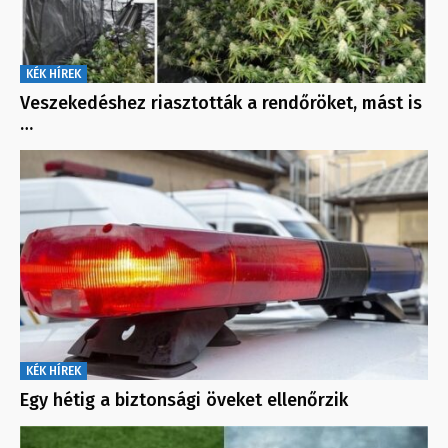
KÉK HÍREK
Veszekedéshez riasztották a rendőröket, mást is
…
KÉK HÍREK
Egy hétig a biztonsági öveket ellenőrzik