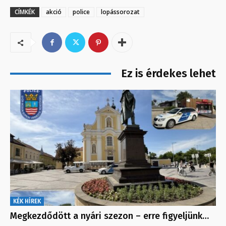
CÍMKÉK
akció
police
lopássorozat
Ez is érdekes lehet
KÉK HÍREK
Megkezdődött a nyári szezon – erre figyeljünk…