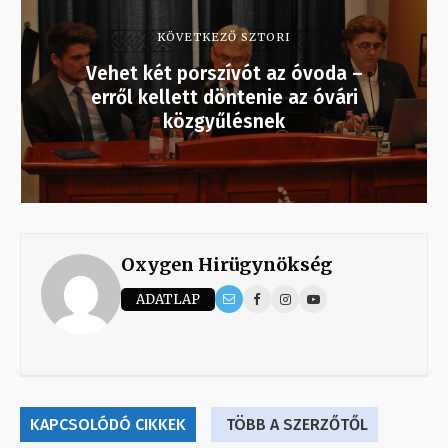
KÖVETKEZŐ SZTORI
Vehet két porszívót az óvoda –
erről kellett döntenie az óvári
közgyűlésnek
Oxygen Hirügynökség
ADATLAP
KAPCSOLÓDÓ CIKKEK
TÖBB A SZERZŐTŐL