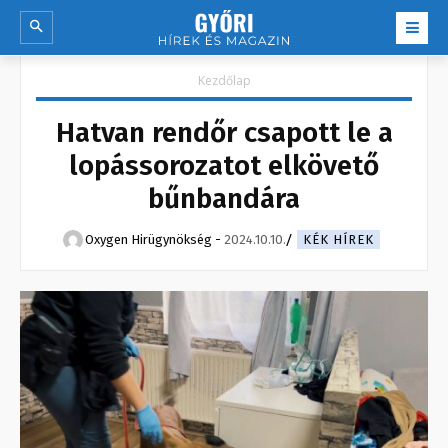
Kezdőlap
Hatvan rendőr csapott le a
lopássorozatot elkövető
bűnbandára
Oxygen Hirügynökség
-
2024.10.10.
KÉK HÍREK