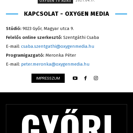
2021.04.17.
OXYGEN TV ADÁS
KAPCSOLAT - OXYGEN MEDIA
Stúdió:
9023 Győr, Magyar utca 9.
Felelős online szerkesztő:
Szentgáthi Csaba
E-mail:
csaba.szentgathi@oxygenmedia.hu
Programigazgató:
Meronka Péter
E-mail:
peter.meronka@oxygenmedia.hu
IMPRESSZUM