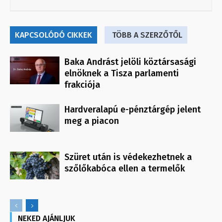
KAPCSOLÓDÓ CIKKEK
TÖBB A SZERZŐTŐL
Baka Andrást jelöli köztársasági
elnöknek a Tisza parlamenti
frakciója
Hardveralapú e-pénztárgép jelent
meg a piacon
Szüret után is védekezhetnek a
szőlőkabóca ellen a termelők
NEKED AJÁNLJUK