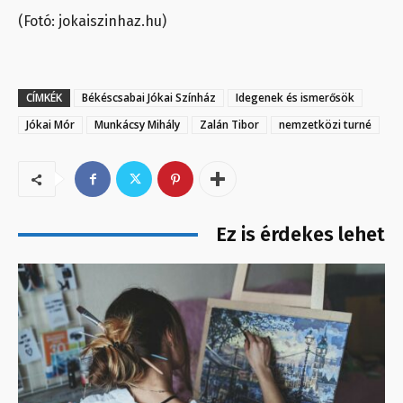
(Fotó: jokaiszinhaz.hu)
CÍMKÉK
Békéscsabai Jókai Színház
Idegenek és ismerősök
Jókai Mór
Munkácsy Mihály
Zalán Tibor
nemzetközi turné
Ez is érdekes lehet