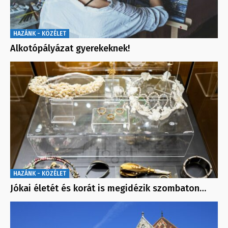
HAZÁNK - KÖZÉLET
Alkotópályázat gyerekeknek!
HAZÁNK - KÖZÉLET
Jókai életét és korát is megidézik szombaton…