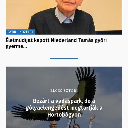
GYŐR - KÖZÉLET
Életműdíjat kapott Niederland Tamás győri
gyerme…
ELŐZŐ SZTORI
Bezárt a vadaspark, de a
gólyaelengedést megtartják a
Hortobágyon