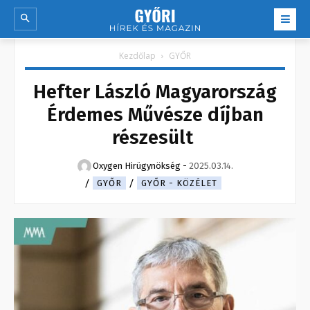
Kezdőlap
GYŐR
Hefter László Magyarország
Érdemes Művésze díjban
részesült
Oxygen Hirügynökség
-
2025.03.14.
GYŐR
GYŐR - KÖZÉLET