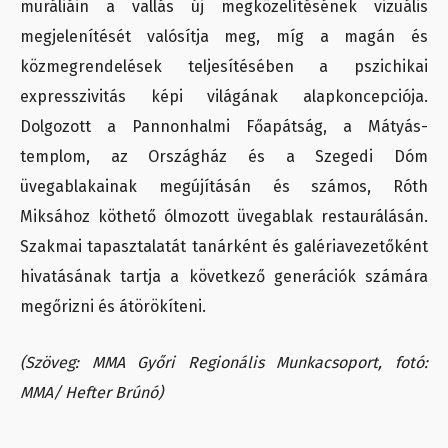
muráliáin a vallás új megközelítésének vizuális
megjelenítését valósítja meg, míg a magán és
közmegrendelések teljesítésében a pszichikai
expresszivitás képi világának alapkoncepciója.
Dolgozott a Pannonhalmi Főapátság, a Mátyás-
templom, az Országház és a Szegedi Dóm
üvegablakainak megújításán és számos, Róth
Miksához köthető ólmozott üvegablak restaurálásán.
Szakmai tapasztalatát tanárként és galériavezetőként
hivatásának tartja a következő generációk számára
megőrizni és átörökíteni.
(Szöveg:
MMA Győri Regionális Munkacsoport,
fotó:
MMA/ Hefter Brúnó)