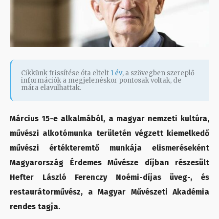
Cikkünk frissítése óta eltelt
1 év
, a szövegben szereplő
információk a megjelenéskor pontosak voltak, de
mára elavulhattak.
Március 15-e alkalmából, a magyar nemzeti kultúra,
művészi alkotómunka területén végzett kiemelkedő
művészi értékteremtő munkája elismeréseként
Magyarország Érdemes Művésze díjban részesült
Hefter László Ferenczy Noémi-díjas üveg-, és
restaurátorművész, a Magyar Művészeti Akadémia
rendes tagja.