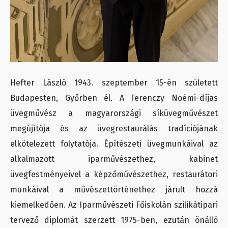
Hefter László 1943. szeptember 15-én született
Budapesten, Győrben él. A Ferenczy Noémi-díjas
üvegművész a magyarországi síküvegművészet
megújítója és az üvegrestaurálás tradíciójának
elkötelezett folytatója. Építészeti üvegmunkáival az
alkalmazott iparművészethez, kabinet
üvegfestményeivel a képzőművészethez, restaurátori
munkáival a művészettörténethez járult hozzá
kiemelkedően. Az Iparművészeti Főiskolán szilikátipari
tervező diplomát szerzett 1975-ben, ezután önálló