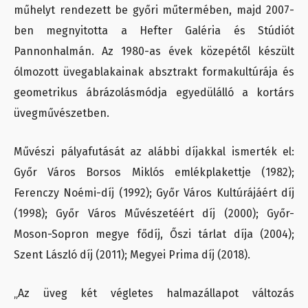
műhelyt rendezett be győri műtermében, majd 2007-
ben megnyitotta a Hefter Galéria és Stúdiót
Pannonhalmán. Az 1980-as évek közepétől készült
ólmozott üvegablakainak absztrakt formakultúrája és
geometrikus ábrázolásmódja egyedülálló a kortárs
üvegművészetben.
Művészi pályafutását az alábbi díjakkal ismerték el:
Győr Város Borsos Miklós emlékplakettje (1982);
Ferenczy Noémi-díj (1992); Győr Város Kultúrájáért díj
(1998); Győr Város Művészetéért díj (2000); Győr-
Moson-Sopron megye fődíj, Őszi tárlat díja (2004);
Szent László díj (2011); Megyei Prima díj (2018).
„Az üveg két végletes halmazállapot változás