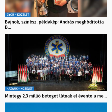
GYŐR - KÖZÉLET
Bajnok, színész, példakép: András meghódította
B…
HAZÁNK - KÖZÉLET
Mintegy 2,3 millió beteget látnak el évente a me…