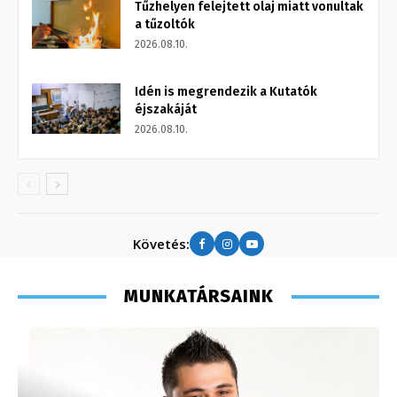
Tűzhelyen felejtett olaj miatt vonultak
a tűzoltók
2026.08.10.
Idén is megrendezik a Kutatók
éjszakáját
2026.08.10.
Követés:
MUNKATÁRSAINK