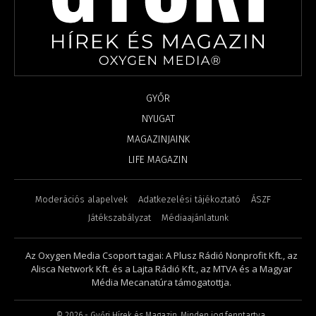
GYŐR
NYUGAT
MAGAZINJAINK
LIFE MAGAZIN
Moderációs alapelvek
Adatkezelési tájékoztató
ÁSZF
Játékszabályzat
Médiaajánlatunk
Az Oxygen Media Csoport tagjai: A Plusz Rádió Nonprofit Kft., az
Alisca Network Kft. és a Lajta Rádió Kft., az MTVA és a Magyar
Média Mecanatúra támogatottja.
©
2026
- Győri Hírek és Magazin. Minden jog fenntartva.