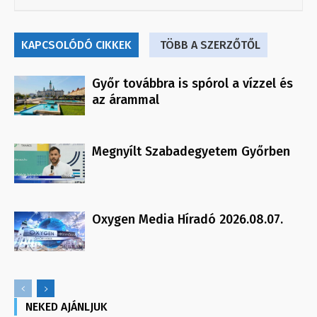
KAPCSOLÓDÓ CIKKEK
TÖBB A SZERZŐTŐL
Győr továbbra is spórol a vízzel és
az árammal
Megnyílt Szabadegyetem Győrben
Oxygen Media Híradó 2026.08.07.
NEKED AJÁNLJUK