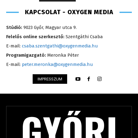
KAPCSOLAT - OXYGEN MEDIA
Stúdió:
9023 Győr, Magyar utca 9.
Felelős online szerkesztő:
Szentgáthi Csaba
E-mail:
csaba.szentgathi@oxygenmedia.hu
Programigazgató:
Meronka Péter
E-mail:
peter.meronka@oxygenmedia.hu
IMPRESSZUM