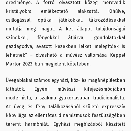
eredménye. A forró olvasztott közeg merevedik
kristályokra emlékeztető alakzattá. Kihűlve,
csillogással, optikai játékokkal, tükröződésekkel
mutatja meg magát. A két állapot tulajdonságai
színekkel, fényekkel átjárva, gondolatokkal
gazdagodva, avatott kezekben lelket melegítőek is
lehetnek” – olvasható a művész vallomása Keppel
Márton 2023-ban megjelent kötetében.
Üvegablakai számos egyházi, köz- és magánépületben
láthatók. Egyéni művészi kifejezésmódjában
modernista, a szakma gyakorlásában tradicionalista.
Az üveg és fény találkozásából születő expresszív
képvilága az ellentétes dinamizmusok feszültségében
teremt harmóniát. Egyházi megbízásból készített