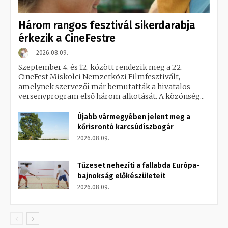
Három rangos fesztivál sikerdarabja
érkezik a CineFestre
2026.08.09.
Szeptember 4. és 12. között rendezik meg a 22.
CineFest Miskolci Nemzetközi Filmfesztivált,
amelynek szervezői már bemutatták a hivatalos
versenyprogram első három alkotását. A közönség...
Újabb vármegyében jelent meg a
kőrisrontó karcsúdíszbogár
2026.08.09.
Tűzeset nehezíti a fallabda Európa-
bajnokság előkészületeit
2026.08.09.