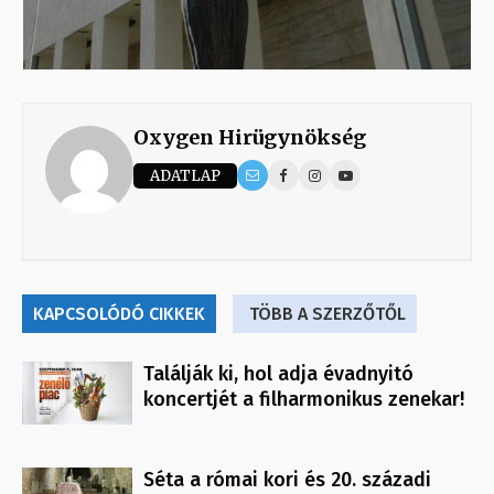
Oxygen Hirügynökség
ADATLAP
KAPCSOLÓDÓ CIKKEK
TÖBB A SZERZŐTŐL
Találják ki, hol adja évadnyitó
koncertjét a filharmonikus zenekar!
Séta a római kori és 20. századi