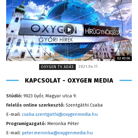
02:40:06
2021.04.17.
OXYGEN TV ADÁS
KAPCSOLAT - OXYGEN MEDIA
Stúdió:
9023 Győr, Magyar utca 9.
Felelős online szerkesztő:
Szentgáthi Csaba
E-mail:
csaba.szentgathi@oxygenmedia.hu
Programigazgató:
Meronka Péter
E-mail:
peter.meronka@oxygenmedia.hu