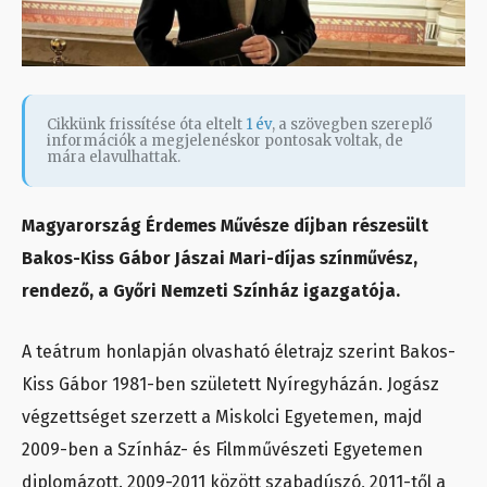
Cikkünk frissítése óta eltelt
1 év
, a szövegben szereplő
információk a megjelenéskor pontosak voltak, de
mára elavulhattak.
Magyarország Érdemes Művésze díjban részesült
Bakos-Kiss Gábor Jászai Mari-díjas színművész,
rendező, a Győri Nemzeti Színház igazgatója.
A teátrum honlapján olvasható életrajz szerint Bakos-
Kiss Gábor 1981-ben született Nyíregyházán. Jogász
végzettséget szerzett a Miskolci Egyetemen, majd
2009-ben a Színház- és Filmművészeti Egyetemen
diplomázott. 2009-2011 között szabadúszó, 2011-től a