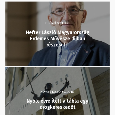
ELŐZŐ SZTORI
Hefter László Magyarország
Érdemes Művésze díjban
részesült
KÖVETKEZŐ SZTORI
Nyolc évre ítélt a tábla egy
drogkereskedőt