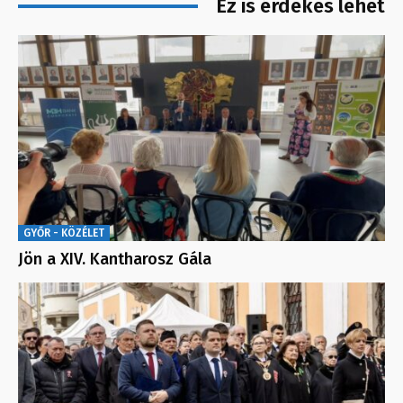
Ez is érdekes lehet
GYŐR - KÖZÉLET
Jön a XIV. Kantharosz Gála