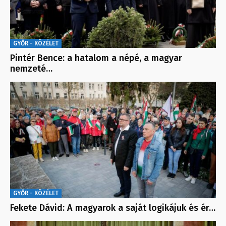
GYŐR - KÖZÉLET
Pintér Bence: a hatalom a népé, a magyar
nemzeté…
GYŐR - KÖZÉLET
Fekete Dávid: A magyarok a saját logikájuk és ér…