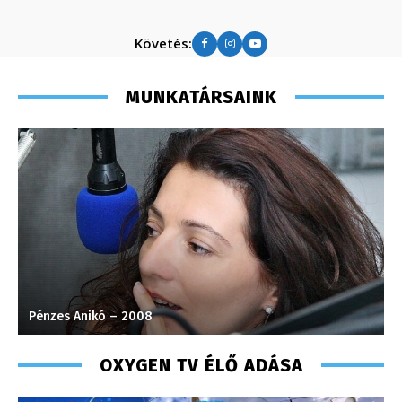
Követés:
MUNKATÁRSAINK
Pénzes Anikó – 2008
C
OXYGEN TV ÉLŐ ADÁSA