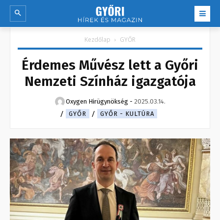
Kezdőlap
GYŐR
Érdemes Művész lett a Győri
Nemzeti Színház igazgatója
Oxygen Hirügynökség
-
2025.03.14.
GYŐR
GYŐR - KULTÚRA