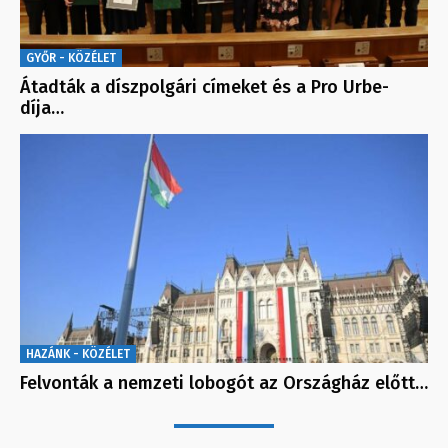
GYŐR - KÖZÉLET
Átadták a díszpolgári címeket és a Pro Urbe-
díja…
HAZÁNK - KÖZÉLET
Felvonták a nemzeti lobogót az Országház előtt…