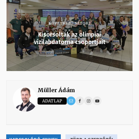
KÖVETKEZŐ SZTORI
Kisorsolták az olimpiai
vízilabdatorna csoportjait
Müller Ádám
ADATLAP