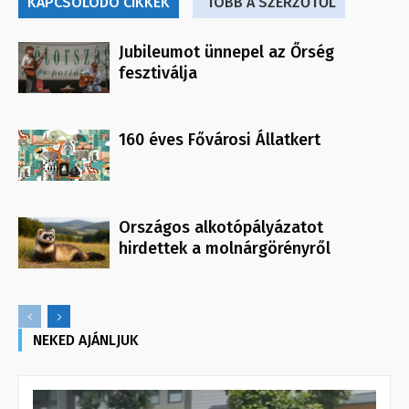
KAPCSOLÓDÓ CIKKEK
TÖBB A SZERZŐTŐL
Jubileumot ünnepel az Őrség
fesztiválja
160 éves Fővárosi Állatkert
Országos alkotópályázatot
hirdettek a molnárgörényről
NEKED AJÁNLJUK