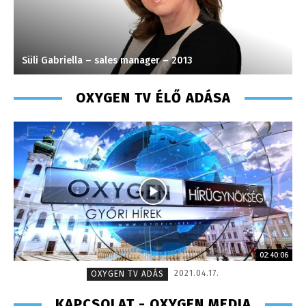
Süli Gabriella – sales manager – 2013
P
OXYGEN TV ÉLŐ ADÁSA
02:40:06
2021.04.17.
OXYGEN TV ADÁS
KAPCSOLAT - OXYGEN MEDIA