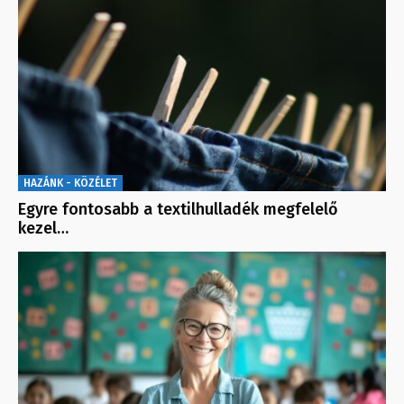
HAZÁNK - KÖZÉLET
Egyre fontosabb a textilhulladék megfelelő
kezel…