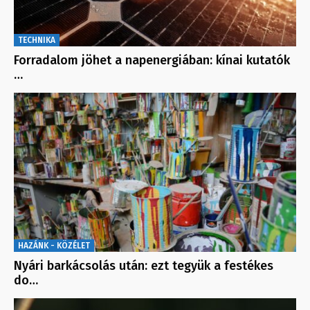
TECHNIKA
Forradalom jöhet a napenergiában: kínai kutatók
…
HAZÁNK - KÖZÉLET
Nyári barkácsolás után: ezt tegyük a festékes
do…