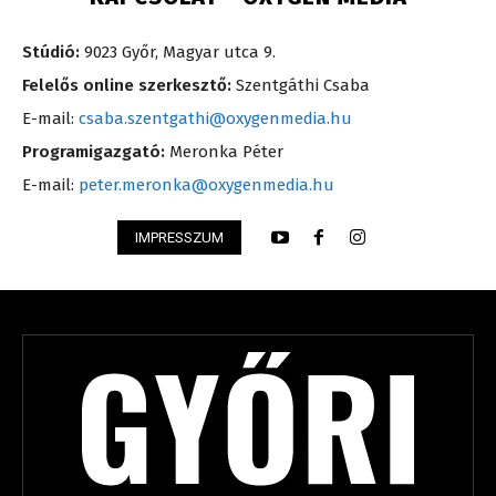
Stúdió:
9023 Győr, Magyar utca 9.
Felelős online szerkesztő:
Szentgáthi Csaba
E-mail:
csaba.szentgathi@oxygenmedia.hu
Programigazgató:
Meronka Péter
E-mail:
peter.meronka@oxygenmedia.hu
IMPRESSZUM