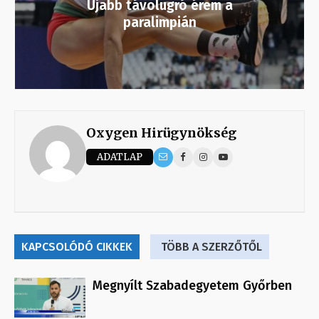
Újabb távolugró érem a
paralimpián
Oxygen Hirügynökség
ADATLAP
KAPCSOLÓDÓ CIKKEK
TÖBB A SZERZŐTŐL
Megnyílt Szabadegyetem Győrben