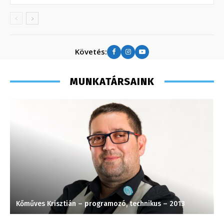
Követés:
MUNKATÁRSAINK
Kőműves Krisztián – programozó, technikus – 2013
S