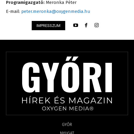
Programigazgató:
Meronka Péter
E-mail:
peter.meronka@oxygenmedia.hu
IMPRESSZUM
GYŐR
NYUGAT