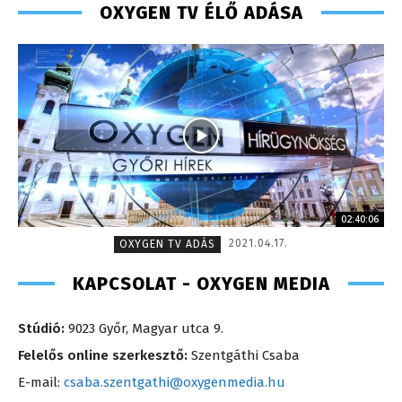
OXYGEN TV ÉLŐ ADÁSA
02:40:06
2021.04.17.
OXYGEN TV ADÁS
KAPCSOLAT - OXYGEN MEDIA
Stúdió:
9023 Győr, Magyar utca 9.
Felelős online szerkesztő:
Szentgáthi Csaba
E-mail:
csaba.szentgathi@oxygenmedia.hu