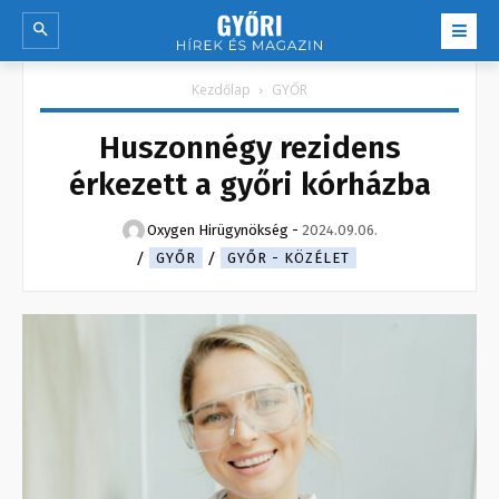
Kezdőlap
GYŐR
Huszonnégy rezidens
érkezett a győri kórházba
Oxygen Hirügynökség
-
2024.09.06.
GYŐR
GYŐR - KÖZÉLET