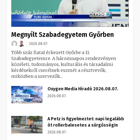
Megnyílt Szabadegyetem Győrben
2026.08.07.
Több száz fiatal érkezett Győrbe a 11.
Szabadegyetemre. A háromnapos rendezvényen
közéleti, tudományos, kulturális és társadalmi
kérdésekről cserélnek eszmét a résztvevők,
miközben a szervezők...
Oxygen Media Híradó 2026.08.07.
2026.08.07.
A Petz is figyelmeztet: napi legalább
öt rollerbalesetes a sürgősségin
2026.08.07.