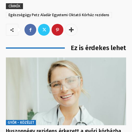
CÍMKÉK
Egészségügy Petz Aladár Egyetemi Oktató Kórház rezidens
Ez is érdekes lehet
GYŐR - KÖZÉLET
Huszonnégy rezidens érkezett a győri kórházba…