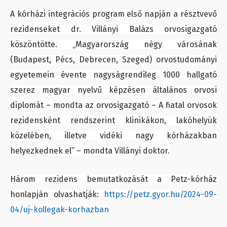
A kórházi integrációs program első napján a résztvevő
rezidenseket dr. Villányi Balázs orvosigazgató
köszöntötte. „Magyarország négy városának
(Budapest, Pécs, Debrecen, Szeged) orvostudományi
egyetemein évente nagyságrendileg 1000 hallgató
szerez magyar nyelvű képzésen általános orvosi
diplomát – mondta az orvosigazgató – A fiatal orvosok
rezidensként rendszerint klinikákon, lakóhelyük
közelében, illetve vidéki nagy kórházakban
helyezkednek el” – mondta Villányi doktor.
Három rezidens bemutatkozását a Petz-kórház
honlapján olvashatják:
https://petz.gyor.hu/2024-09-
04/uj-kollegak-korhazban