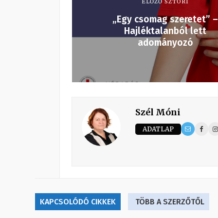
ELŐZŐ SZTORI
„Egy csomag szeretet” –
Hajléktalanból lett
adományozó
Szél Móni
ADATLAP
KAPCSOLÓDÓ CIKKEK
TÖBB A SZERZŐTŐL