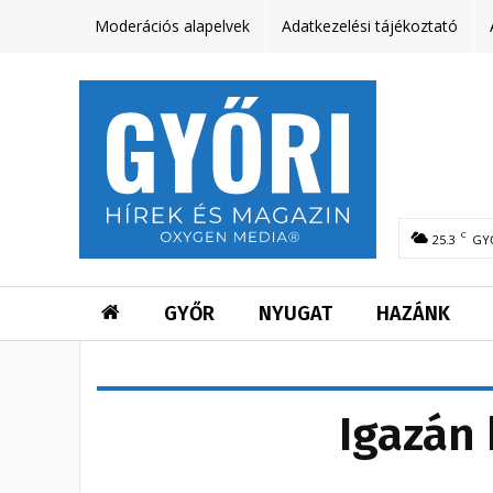
Moderációs alapelvek
Adatkezelési tájékoztató
C
25.3
GY
GYŐR
NYUGAT
HAZÁNK
Igazán