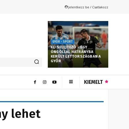
Jelentkezz be / Csatlakozz
GYŐR - SPORT
KL-SELEJTEZŐ – EGY
ÖNGÓLLAL HÁTRÁNYBA
KERÜLT LETTORSZÁGBAN A
GYŐR
KIEMELT
y lehet