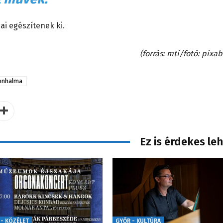
i egészítenek ki.
(forrás: mti/fotó: pixa
onhalma
Ez is érdekes le
 - KÖZÉLET
GYŐR - KULTÚRA