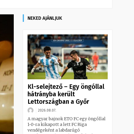
NEKED AJÁNLJUK
Kl-selejtező – Egy öngóllal
hátrányba került
Lettországban a Győr
2026.08.07.
A magyar bajnok ETO FC egy öngóllal
1-0-ra kikapott a lett FC Riga
vendégeként a labdarúgó