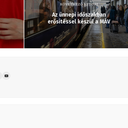
KÖVETKEZŐ SZTORI
Az ünnepi időszakban
erősítéssel készül a MÁV