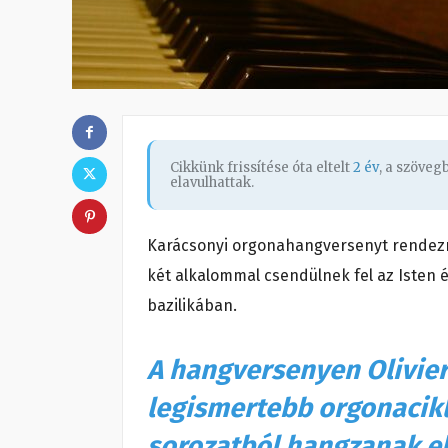
Cikkünk frissítése óta eltelt
2 év
, a szöve
elavulhattak.
Karácsonyi orgonahangversenyt rendez
két alkalommal csendülnek fel az Isten
bazilikában.
A hangversenyen Olivier
legismertebb orgonacikl
sorozatból hangzanak e