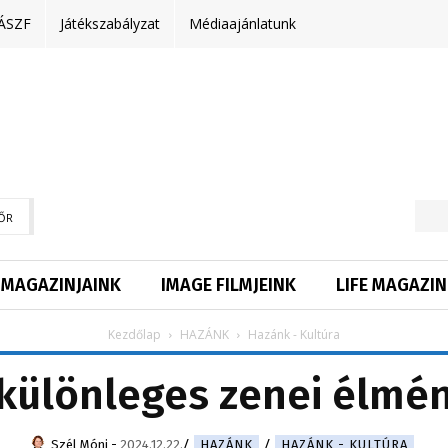
ÁSZF
Játékszabályzat
Médiaajánlatunk
ŐR
MAGAZINJAINK
IMAGE FILMJEINK
LIFE MAGAZIN
Kezdőlap
HAZÁNK
Hazánk - Kultúra
 különleges zenei élmén
Szél Móni
-
2024.12.22.
HAZÁNK
HAZÁNK - KULTÚRA