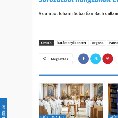
A darabot Johann Sebastian Bach dallama
CÍMKÉK
karácsonyi koncert
orgona
Pann
Megosztás
FRISSÍTÉS
GYŐR - KÖZÉLET
GYŐR