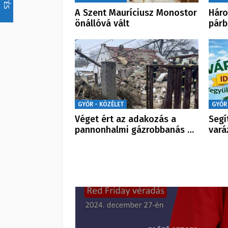
A Szent Mauríciusz Monostor
Hár
önállóvá vált
párb
GYŐR - KÖZÉLET
GYŐR
Véget ért az adakozás a
Segí
pannonhalmi gázrobbanás …
vará