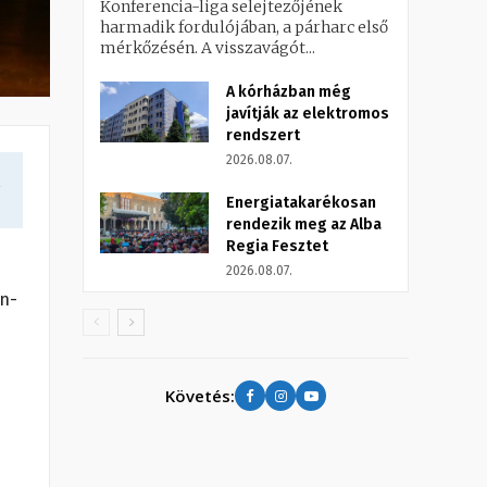
Konferencia-liga selejtezőjének
harmadik fordulójában, a párharc első
mérkőzésén. A visszavágót...
A kórházban még
javítják az elektromos
rendszert
2026.08.07.
a
Energiatakarékosan
rendezik meg az Alba
Regia Fesztet
2026.08.07.
on-
Követés: