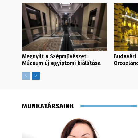
Megnyílt a Szépművészeti
Budavári 
Múzeum új egyiptomi kiállítása
Oroszlán
MUNKATÁRSAINK