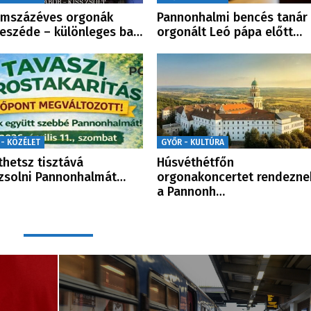
omszázéves orgonák
Pannonhalmi bencés tanár
eszéde – különleges ba…
orgonált Leó pápa előtt…
 - KÖZÉLET
GYŐR - KULTÚRA
thetsz tisztává
Húsvéthétfőn
zsolni Pannonhalmát…
orgonakoncertet rendezne
a Pannonh…