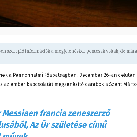
gben szereplő információk a megjelenéskor pontosak voltak, de már
nek a Pannonhalmi Főapátságban.
December 26-án
délután
 és az ember kapcsolatát megzenésítő darabok a Szent Márt
 Messiaen francia zeneszerző
usából, Az Úr születése című
l művek.