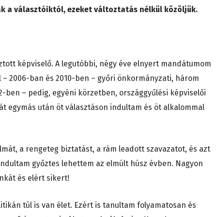
 a választóiktól, ezeket változtatás nélkül közöljük.
sztott képviselő. A legutóbbi, négy éve elnyert mandátumom
 – 2006-ban és 2010-ben – győri önkormányzati, három
-ben – pedig, egyéni körzetben, országgyűlési képviselői
át egymás után öt választáson indultam és öt alkalommal
át, a rengeteg biztatást, a rám leadott szavazatot, és azt
indultam győztes lehettem az elmúlt húsz évben. Nagyon
át és elért sikert!
itikán túl is van élet. Ezért is tanultam folyamatosan és