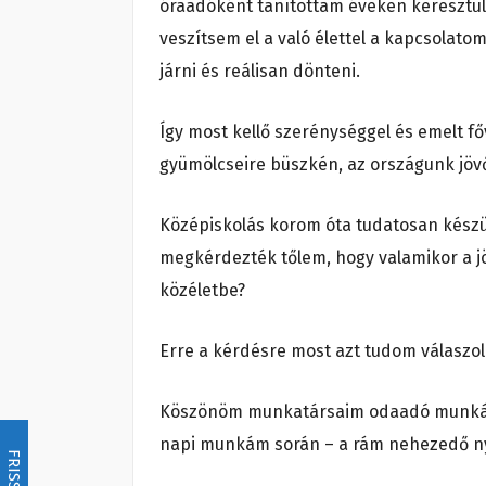
óraadóként tanítottam éveken keresztül 
veszítsem el a való élettel a kapcsolat
járni és reálisan dönteni.
Így most kellő szerénységgel és emelt 
gyümölcseire büszkén, az országunk jövő
Középiskolás korom óta tudatosan készü
megkérdezték tőlem, hogy valamikor a j
közéletbe?
Erre a kérdésre most azt tudom válaszol
Köszönöm munkatársaim odaadó munkáját,
napi munkám során – a rám nehezedő nyo
FRISSÍTÉS