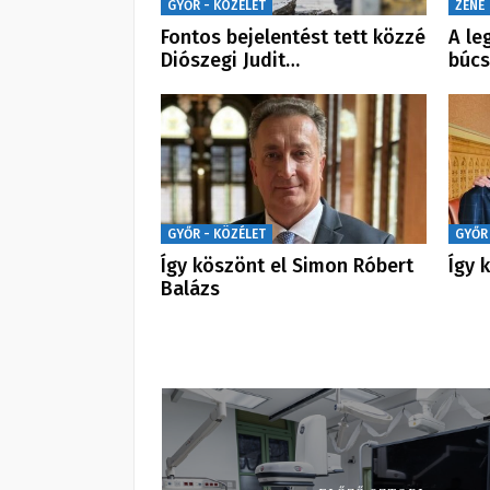
GYŐR - KÖZÉLET
ZENE
Fontos bejelentést tett közzé
A le
Diószegi Judit…
búcs
GYŐR - KÖZÉLET
GYŐR
Így köszönt el Simon Róbert
Így 
Balázs