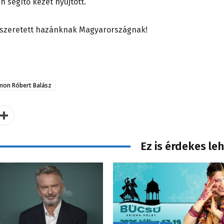
 segítő kezet nyújtott.
 szeretett hazánknak Magyarországnak!
mon Róbert Balász
Ez is érdekes le