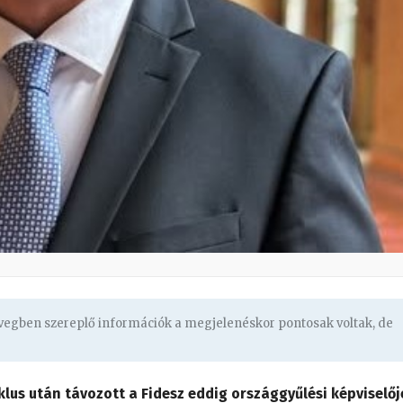
övegben szereplő információk a megjelenéskor pontosak voltak, de
iklus után távozott a Fidesz eddig országgyűlési képviselőj