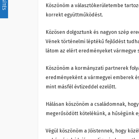
Köszönöm a választókerületembe tartoz
korrekt együttműködést.
Közösen dolgoztunk és nagyon szép ered
Vének történelmi léptékű fejlődést tud
látom az elért eredményeket vármegye s
Köszönöm a kormányzati partnerek fol
eredményeként a vármegyei emberek és te
mint másfél évtizeddel ezelőtt.
Hálásan köszönöm a családomnak, hogy e
megerősödött kötelékünk, a hűségünk e
Végül köszönöm a Jóistennek, hogy közéle