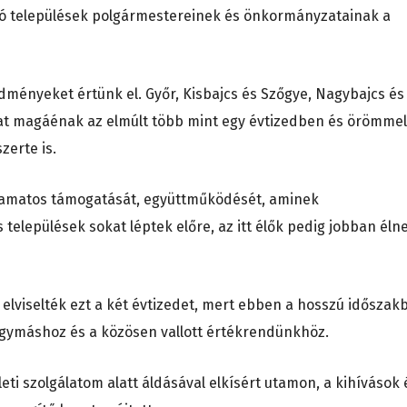
ó települések polgármestereinek és önkormányzatainak a
ményeket értünk el. Győr, Kisbajcs és Szőgye, Nagybajcs és
hat magáénak az elmúlt több mint egy évtizedben és örömmel
zerte is.
yamatos támogatását, együttműködését, aminek
lepülések sokat léptek előre, az itt élők pedig jobban élne
lviselték ezt a két évtizedet, mert ebben a hosszú időszak
gymáshoz és a közösen vallott értékrendünkhöz.
ti szolgálatom alatt áldásával elkísért utamon, a kihívások 