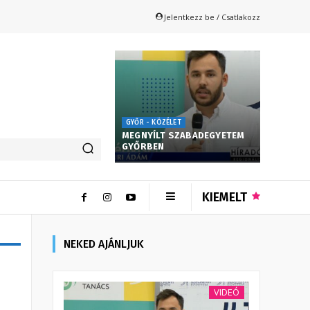
Jelentkezz be / Csatlakozz
GYŐR - KÖZÉLET
MEGNYÍLT SZABADEGYETEM
GYŐRBEN
KIEMELT
NEKED AJÁNLJUK
VIDEÓ