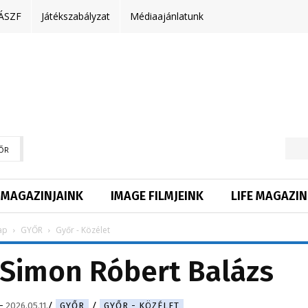
ÁSZF
Játékszabályzat
Médiaajánlatunk
ŐR
MAGAZINJAINK
IMAGE FILMJEINK
LIFE MAGAZIN
ap
GYŐR
Győr - Közélet
 Simon Róbert Balázs
-
2026.05.11.
GYŐR
GYŐR - KÖZÉLET