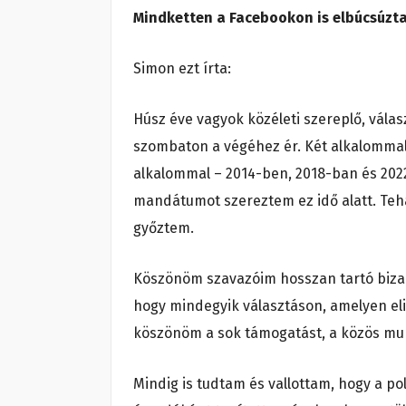
Mindketten a Facebookon is elbúcsúztak
Simon ezt írta:
Húsz éve vagyok közéleti szereplő, vála
szombaton a végéhez ér. Két alkalommal
alkalommal – 2014-ben, 2018-ban és 2022
mandátumot szereztem ez idő alatt. Teh
győztem.
Köszönöm szavazóim hosszan tartó bizalm
hogy mindegyik választáson, amelyen el
köszönöm a sok támogatást, a közös munk
Mindig is tudtam és vallottam, hogy a pol