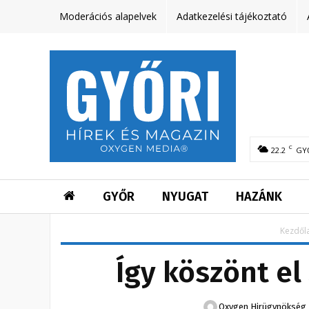
Moderációs alapelvek
Adatkezelési tájékoztató
C
22.2
GY
GYŐR
NYUGAT
HAZÁNK
Kezdől
Így köszönt el
Oxygen Hirügynökség