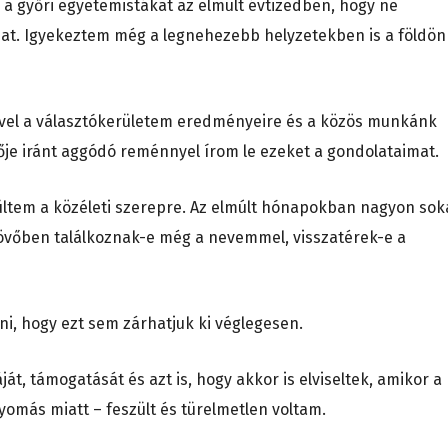
a győri egyetemistákat az elmúlt évtizedben, hogy ne
omat. Igyekeztem még a legnehezebb helyzetekben is a földön
fővel a választókerületem eredményeire és a közös munkánk
je iránt aggódó reménnyel írom le ezeket a gondolataimat.
ltem a közéleti szerepre. Az elmúlt hónapokban nagyon so
övőben találkoznak-e még a nevemmel, visszatérek-e a
ni, hogy ezt sem zárhatjuk ki véglegesen.
 támogatását és azt is, hogy akkor is elviseltek, amikor a
más miatt – feszült és türelmetlen voltam.