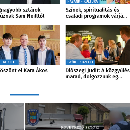
HAZÁNK - KULTÚRA
gnagyobb sztárok
Színek, spiritualitás és
úznak Sam Neilltől
családi programok várjá…
 - KÖZÉLET
GYŐR - KÖZÉLET
köszönt el Kara Ákos
Diószegi Judit: A közgyűlés
marad, dolgozzunk eg…
KÖVETKEZŐ SZTORI