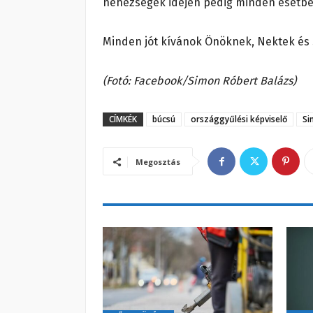
nehézségek idején pedig minden esetben
Minden jót kívánok Önöknek, Nektek és
(Fotó: Facebook/Simon Róbert Balázs)
CÍMKÉK
búcsú
országgyűlési képviselő
Si
Megosztás