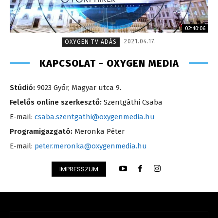
02:40:06
2021.04.17.
OXYGEN TV ADÁS
KAPCSOLAT - OXYGEN MEDIA
Stúdió:
9023 Győr, Magyar utca 9.
Felelős online szerkesztő:
Szentgáthi Csaba
E-mail:
csaba.szentgathi@oxygenmedia.hu
Programigazgató:
Meronka Péter
E-mail:
peter.meronka@oxygenmedia.hu
IMPRESSZUM