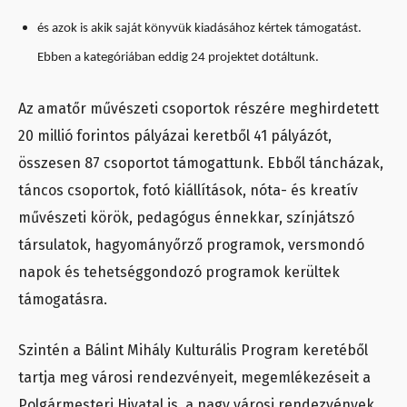
és azok is akik saját könyvük kiadásához kértek támogatást.
Ebben a kategóriában eddig 24 projektet dotáltunk.
Az amatőr művészeti csoportok részére meghirdetett
20 millió forintos pályázai keretből 41 pályázót,
összesen 87 csoportot támogattunk. Ebből táncházak,
táncos csoportok, fotó kiállítások, nóta- és kreatív
művészeti körök, pedagógus énnekkar, színjátszó
társulatok, hagyományőrző programok, versmondó
napok és tehetséggondozó programok kerültek
támogatásra.
Szintén a Bálint Mihály Kulturális Program keretéből
tartja meg városi rendezvényeit, megemlékezéseit a
Polgármesteri Hivatal is, a nagy városi rendezvények