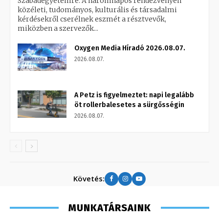
Szabadegyetemre. A háromnapos rendezvényen
közéleti, tudományos, kulturális és társadalmi
kérdésekről cserélnek eszmét a résztvevők,
miközben a szervezők...
Oxygen Media Híradó 2026.08.07.
2026.08.07.
A Petz is figyelmeztet: napi legalább
öt rollerbalesetes a sürgősségin
2026.08.07.
Követés:
MUNKATÁRSAINK