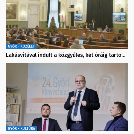
GYŐR - KÖZÉLET
Lakásvitával indult a közgyűlés, két óráig tarto…
GYŐR - KULTÚRA