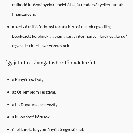
működő intézményeink, melyből saját rendezvényeiket tudják
finanszírozni.
Közel 76 millió forintnyi forrást biztosítottunk egyedileg
beérkezett kérelmek alapján a saját intézményeinknek és „külső”
egyesületeknek, szervezeteknek.
Így jutottak támogatáshoz többek között
a Kenyérfesztivál,
az Öt Templom Fesztivál,
a III. Dunafeszt szervezői,
a különböző kórusok,
énekkarok, hagyományőrző egyesületek