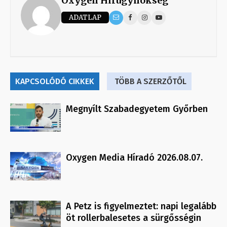
Oxygen Hirügynökség
ADATLAP
KAPCSOLÓDÓ CIKKEK
TÖBB A SZERZŐTŐL
Megnyílt Szabadegyetem Győrben
Oxygen Media Híradó 2026.08.07.
A Petz is figyelmeztet: napi legalább
öt rollerbalesetes a sürgősségin