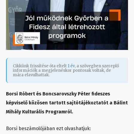
Cikkünk frissítése óta eltelt
1 év
, a szövegben szereplő
információk a megjelenéskor pontosak voltak, de
mára elavulhattak.
Borsi Róbert és Boncsarovszky Péter fideszes
képviselő közösen tartott sajtótájékoztatót a Bálint
Mihály Kulturális Programról.
Borsi beszámolójában ezt olvashatjuk: