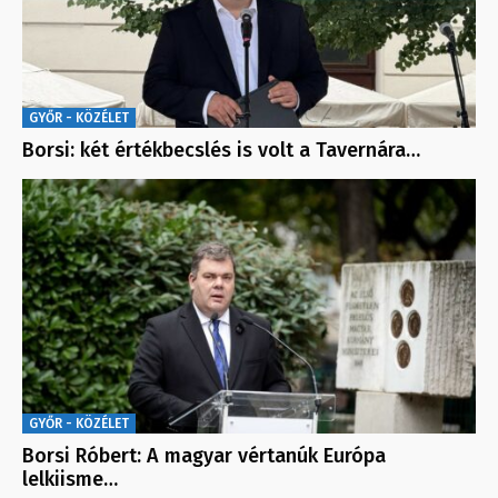
GYŐR - KÖZÉLET
Borsi: két értékbecslés is volt a Tavernára…
GYŐR - KÖZÉLET
Borsi Róbert: A magyar vértanúk Európa
lelkiisme…