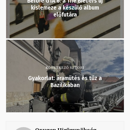
Before GTA 6: a The Biebers új
kislemeze a készülő album
előfutára
KÖVETKEZŐ SZTORI
Gyakorlat: áramütés és tűz a
Bazilikában