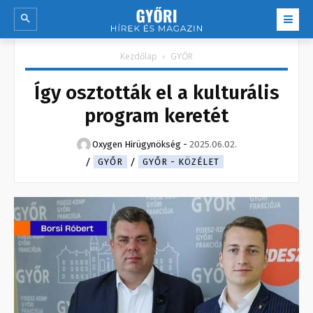
Kezdőlap
GYŐR
Így osztották el a kulturális
program keretét
Oxygen Hirügynökség
-
2025.06.02.
GYŐR
GYŐR - KÖZÉLET