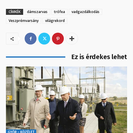
CÍMKÉK
dámszarvas
trófea
vadgazdálkodás
Veszprémvarsány
világrekord
Ez is érdekes lehet
GYŐR - KÖZÉLET