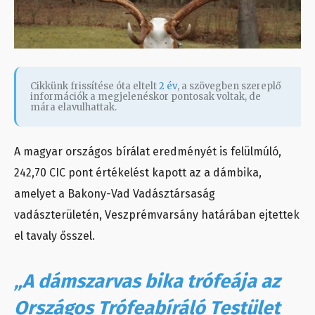
Cikkünk frissítése óta eltelt
2 év
, a szövegben szereplő
információk a megjelenéskor pontosak voltak, de
mára elavulhattak.
A magyar országos bírálat eredményét is felülmúló,
242,70 CIC pont értékelést kapott az a dámbika,
amelyet a Bakony-Vad Vadásztársaság
vadászterületén, Veszprémvarsány határában ejtettek
el tavaly ősszel.
„A dámszarvas bika trófeája az
Országos Trófeabíráló Testület