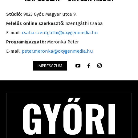
Stúdió:
9023 Győr, Magyar utca 9.
Felelős online szerkesztő:
Szentgáthi Csaba
E-mail:
csaba.szentgathi@oxygenmedia.hu
Programigazgató:
Meronka Péter
E-mail:
peter.meronka@oxygenmedia.hu
IMPRESSZUM