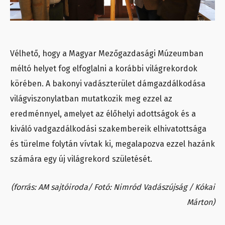
Vélhető, hogy a Magyar Mezőgazdasági Múzeumban
méltó helyet fog elfoglalni a korábbi világrekordok
körében. A bakonyi vadászterület dámgazdálkodása
világviszonylatban mutatkozik meg ezzel az
eredménnyel, amelyet az élőhelyi adottságok és a
kiváló vadgazdálkodási szakembereik elhivatottsága
és türelme folytán vívtak ki, megalapozva ezzel hazánk
számára egy új világrekord születését.
(forrás: AM sajtóiroda/ Fotó: Nimród Vadászújság / Kókai
Márton)