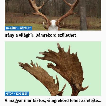
HAZÁNK - KÖZÉLET
Irány a világhír! Dámrekord születhet
GYŐR - KÖZÉLET
A magyar már biztos, világrekord lehet az elejte…