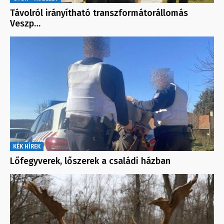
Távolról irányítható transzformátorállomás
Veszp…
KÉK HÍREK
Lőfegyverek, lőszerek a családi házban