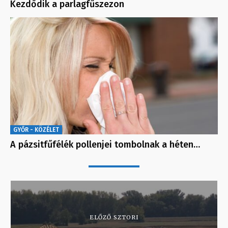
Kezdődik a parlagfűszezon
GYŐR - KÖZÉLET
A pázsitfűfélék pollenjei tombolnak a héten…
ELŐZŐ SZTORI