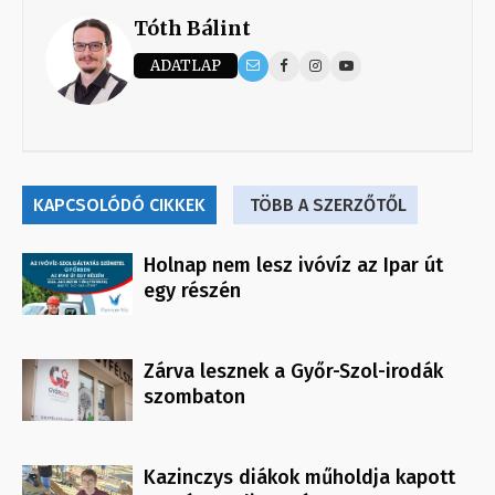
Tóth Bálint
ADATLAP
KAPCSOLÓDÓ CIKKEK
TÖBB A SZERZŐTŐL
Holnap nem lesz ivóvíz az Ipar út
egy részén
Zárva lesznek a Győr-Szol-irodák
szombaton
Kazinczys diákok műholdja kapott