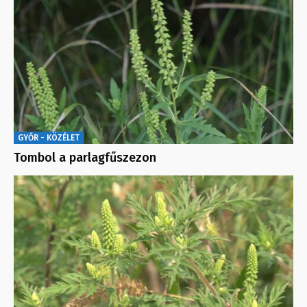
GYŐR - KÖZÉLET
Tombol a parlagfűszezon