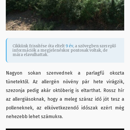
Cikkünk frissítése óta eltelt
9 év
, a szövegben szereplő
információk a megjelenéskor pontosak voltak, de
mára elavulhattak.
Nagyon sokan szenvednek a parlagfű okozta
tünetektől. Az allergén növény pár hete virágzik,
szezonja pedig akár októberig is eltarthat. Rossz hír
az allergiásoknak, hogy a meleg száraz idő jót tesz a
polleneknek, az elkövetkezendő időszak ezért még
nehezebb lehet számukra.