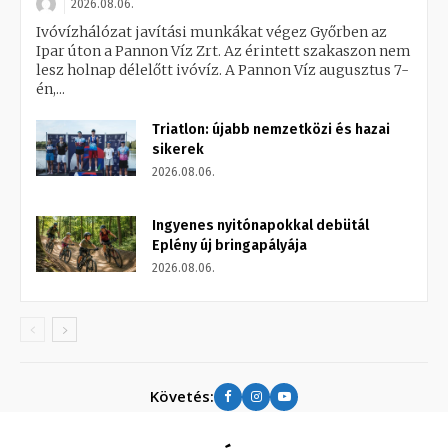
2026.08.06.
Ivóvízhálózat javítási munkákat végez Győrben az
Ipar úton a Pannon Víz Zrt. Az érintett szakaszon nem
lesz holnap délelőtt ivóvíz. A Pannon Víz augusztus 7-
én,...
Triatlon: újabb nemzetközi és hazai
sikerek
2026.08.06.
Ingyenes nyitónapokkal debütál
Eplény új bringapályája
2026.08.06.
Követés: