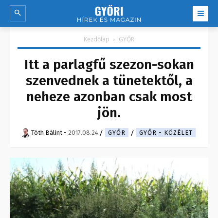
Kezdőlap
GYŐR
Itt a parlagfű szezon-sokan
szenvednek a tünetektől, a
neheze azonban csak most
jön.
Tóth Bálint
-
2017.08.24.
GYŐR
GYŐR - KÖZÉLET