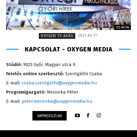
02:40:06
2021.04.17.
OXYGEN TV ADÁS
KAPCSOLAT - OXYGEN MEDIA
Stúdió:
9023 Győr, Magyar utca 9.
Felelős online szerkesztő:
Szentgáthi Csaba
E-mail:
csaba.szentgathi@oxygenmedia.hu
Programigazgató:
Meronka Péter
E-mail:
peter.meronka@oxygenmedia.hu
IMPRESSZUM