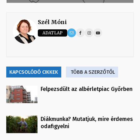
Szél Móni
ADATLAP
KAPCSOLÓDÓ CIKKEK
TÖBB A SZERZŐTŐL
Felpezsdült az albérletpiac Győrben
Diákmunka? Mutatjuk, mire érdemes
odafigyelni