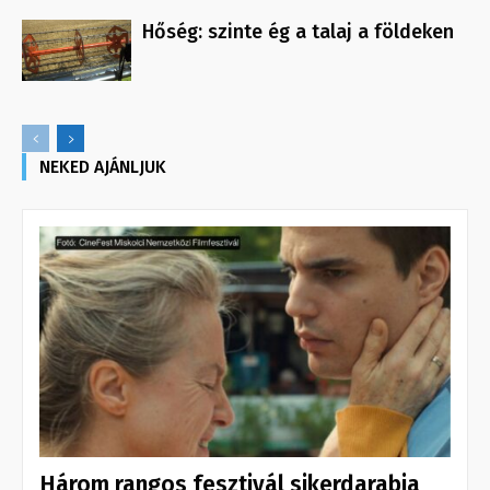
Hőség: szinte ég a talaj a földeken
NEKED AJÁNLJUK
Három rangos fesztivál sikerdarabja