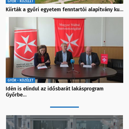
GYŐR - KÖZÉLET
Kiírták a győri egyetem fenntartói alapítvány ku…
GYŐR - KÖZÉLET
Idén is elindul az idősbarát lakásprogram
Győrbe…