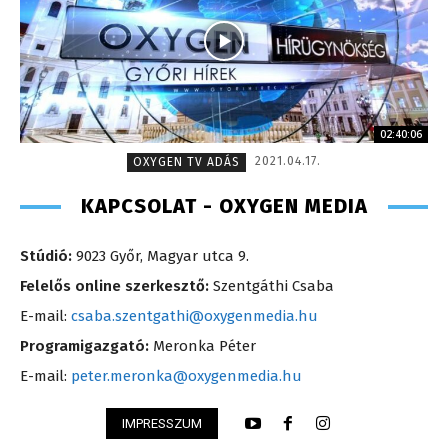
02:40:06
2021.04.17.
OXYGEN TV ADÁS
KAPCSOLAT - OXYGEN MEDIA
Stúdió:
9023 Győr, Magyar utca 9.
Felelős online szerkesztő:
Szentgáthi Csaba
E-mail:
csaba.szentgathi@oxygenmedia.hu
Programigazgató:
Meronka Péter
E-mail:
peter.meronka@oxygenmedia.hu
IMPRESSZUM