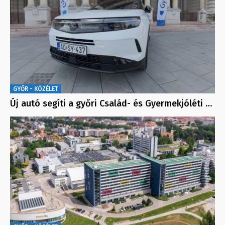
GYŐR - KÖZÉLET
Új autó segíti a győri Család- és Gyermekjóléti …