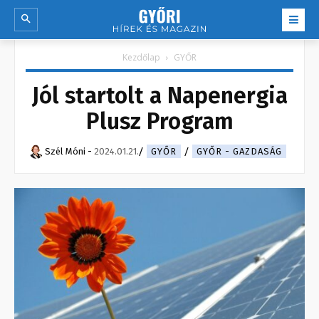
Kezdőlap
GYŐR
Jól startolt a Napenergia
Plusz Program
Szél Móni
-
2024.01.21.
GYŐR
GYŐR - GAZDASÁG