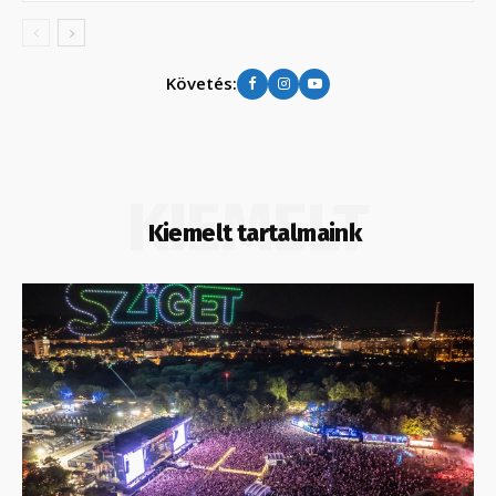
Követés:
KIEMELT
Kiemelt tartalmaink