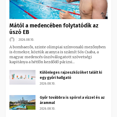
Mától a medencében folytatódik az
úszó EB
2026.08.10.
A bombaerős, szinte olimpiai színvonalú mezőnyben
is érmekre, köztük aranyra is számít Sós Csaba, a
magyar medencés úszóválogatott szövetségi
kapitánya a hétfőn kezdődő párizsi...
Különleges rajzeszközöket talált ki
egy győri hallgató
2026.08.10.
Győr továbbra is spórol a vízzel és az
árammal
2026.08.10.