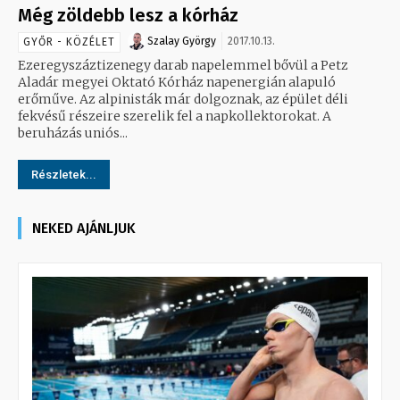
Még zöldebb lesz a kórház
Szalay György
2017.10.13.
GYŐR - KÖZÉLET
Ezeregyszáztizenegy darab napelemmel bővül a Petz
Aladár megyei Oktató Kórház napenergián alapuló
erőműve. Az alpinisták már dolgoznak, az épület déli
fekvésű részeire szerelik fel a napkollektorokat. A
beruházás uniós...
Részletek...
NEKED AJÁNLJUK