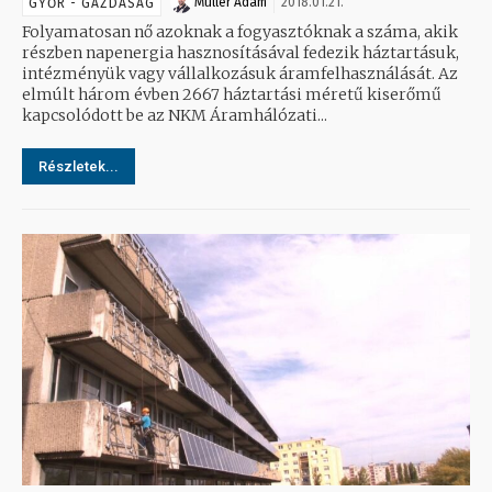
Müller Ádám
2018.01.21.
GYŐR - GAZDASÁG
Folyamatosan nő azoknak a fogyasztóknak a száma, akik
részben napenergia hasznosításával fedezik háztartásuk,
intézményük vagy vállalkozásuk áramfelhasználását. Az
elmúlt három évben 2667 háztartási méretű kiserőmű
kapcsolódott be az NKM Áramhálózati...
Részletek...