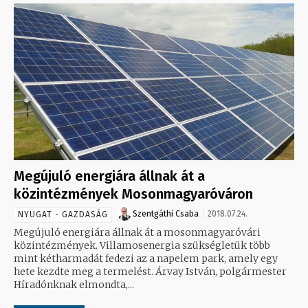
Megújuló energiára állnak át a
közintézmények Mosonmagyaróváron
Szentgáthi Csaba
2018.07.24.
NYUGAT - GAZDASÁG
Megújuló energiára állnak át a mosonmagyaróvári
közintézmények. Villamosenergia szükségletük több
mint kétharmadát fedezi az a napelem park, amely egy
hete kezdte meg a termelést. Árvay István, polgármester
Híradónknak elmondta,...