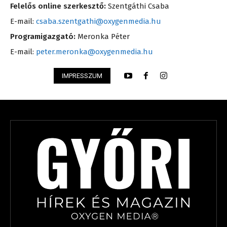
Felelős online szerkesztő:
Szentgáthi Csaba
E-mail:
csaba.szentgathi@oxygenmedia.hu
Programigazgató:
Meronka Péter
E-mail:
peter.meronka@oxygenmedia.hu
IMPRESSZUM