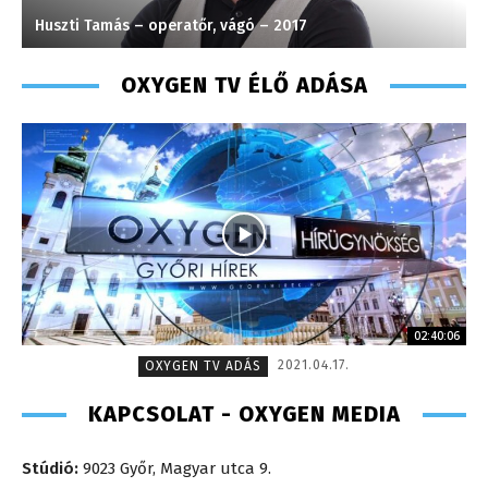
Huszti Tamás – operatőr, vágó – 2017
K
OXYGEN TV ÉLŐ ADÁSA
02:40:06
2021.04.17.
OXYGEN TV ADÁS
KAPCSOLAT - OXYGEN MEDIA
Stúdió:
9023 Győr, Magyar utca 9.