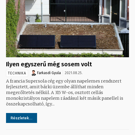
Ilyen egyszerű még sosem volt
Farkasdi Gyula
2021.08.25.
TECHNIKA
A francia Supersola cég egy olyan napelemes rendszert
fejlesztett, amit bárki üzembe állíthat minden
megerőltetés nélkül. A 315 W-os, osztott cellás
monokristályos napelem ráadásul két másik panellel is
összekapcsolható, így...
Részletek...