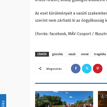
Az eset körülményeit a vasúti szakembe
szerint nem zárható ki az öngyilkosság
(Forrás: Facebook, MÁV-Csoport / Illusztr
CÍMKÉK
gázolás
vasút
vonat
tragédia
Megosztás