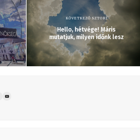
KÖVETKEZŐ SZTORI
Hello, hétvége! Máris
mutatjuk, milyen időnk lesz