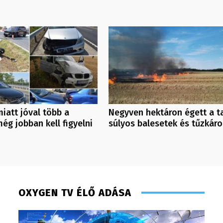
iatt jóval több a
Negyven hektáron égett a ta
még jobban kell figyelni
súlyos balesetek és tűzkáro
OXYGEN TV ÉLŐ ADÁSA