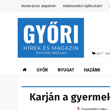
Moderációs alapelvek
Adatkezelési tájékoztató
C
26.7
GY
GYŐR
NYUGAT
HAZÁNK
Karján a gyermek
Szentgáthi Csaba
-