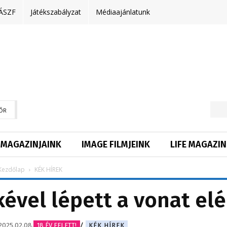
ÁSZF
Játékszabályzat
Médiaajánlatunk
ŐR
MAGAZINJAINK
IMAGE FILMJEINK
LIFE MAGAZIN
Kezdőlap
KÉK HÍREK
ével lépett a vonat elé
2025.02.08.
18 ÉV FELETT!
KÉK HÍREK