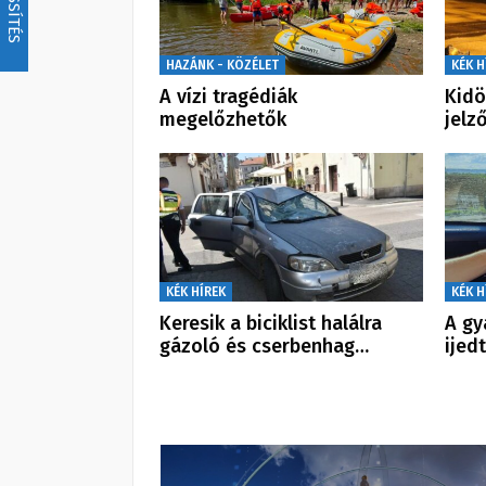
FRISSÍTÉS
HAZÁNK - KÖZÉLET
KÉK H
A vízi tragédiák
Kidö
megelőzhetők
jelz
KÉK HÍREK
KÉK H
Keresik a biciklist halálra
A gy
gázoló és cserbenhag…
ijed