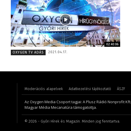
02:40:06
Szél Móni – szerkesztő-riporter – 2017
Farkasdi
2021.04.17.
OXYGEN TV ADÁS
Moderációs alapelvek
Adatkezelési tájékoztató
ÁSZF
Az Oxygen Media Csoport tagjai: A Plusz Rádió Nonprofit Kft.,
Magyar Média Mecanatúra támogatottja.
©
2026
- Győri Hírek és Magazin. Minden jog fenntartva.