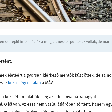
ben szereplő információk a megjelenéskor pontosak voltak, de mára
rtént.
mek életéért a gyorsan kiérkező mentők küzdöttek, de sajno
 este
közösségi oldalán
a MÁV.
dia közelében találták meg az édesanya hátrahagyott
. Ő jól van. Az eset nem vasúti átjáróban történt, hanem eg
nem alkalmas és ilyen célra nincs is használatban.