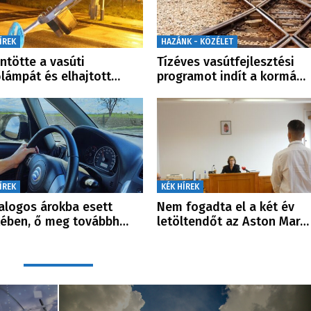
ÍREK
HAZÁNK - KÖZÉLET
ntötte a vasúti
Tízéves vasútfejlesztési
őlámpát és elhajtott…
programot indít a kormá…
ÍREK
KÉK HÍREK
alogos árokba esett
Nem fogadta el a két év
tében, ő meg továbbh…
letöltendőt az Aston Mar…