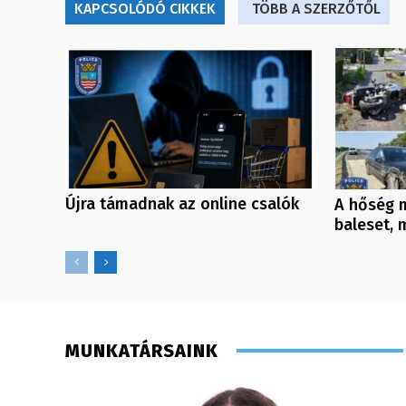
KAPCSOLÓDÓ CIKKEK
TÖBB A SZERZŐTŐL
Újra támadnak az online csalók
A hőség m
baleset, 
MUNKATÁRSAINK