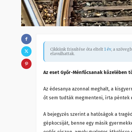
Cikkünk frissítése óta eltelt
1 év
, a szöveg
elavulhattak.
Az eset Győr-Ménfőcsanak közelében tö
Az édesanya azonnal meghalt, a kisgyer
őt sem tudták megmenteni, írta péntek
A bejegyzés szerint a hatóságok a tragé
gépkocsiját, benne egy másik gyermekkel
erdős részen, amely gyalogos átkelésre 