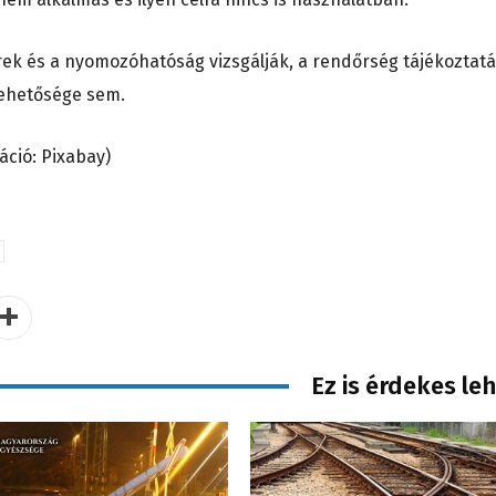
rek és a nyomozóhatóság vizsgálják, a rendőrség tájékoztat
 lehetősége sem.
áció: Pixabay)
Ez is érdekes le