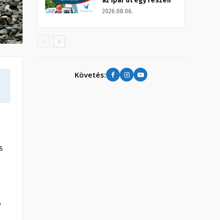
az Ipar út egy részén
2026.08.06.
Követés:
s
y