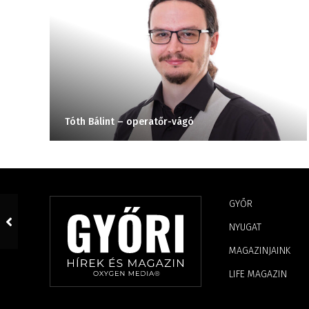
Tóth Bálint – operatőr-vágó
GYŐR
NYUGAT
MAGAZINJAINK
LIFE MAGAZIN