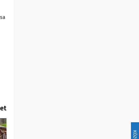
ása
het