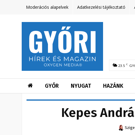
Moderációs alapelvek
Adatkezelési tájékoztató
C
23.5
GY
GYŐR
NYUGAT
HAZÁNK
Kepes Andrá
Szige