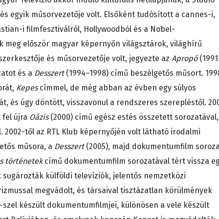
és egyik műsorvezetője volt. Elsőként tudósított a cannes-i,
astian-i filmfesztiválról, Hollywoodból és a Nobel-
tak meg először magyar képernyőn világsztárok, világhírű
szerkesztője és műsorvezetője volt, jegyezte az
Apropó
(1991
atot és a
Desszert
(1994–1998) című beszélgetős műsort. 199
orát,
Kepes
címmel, de még abban az évben egy súlyos
át, és úgy döntött, visszavonul a rendszeres szerepléstől. 20
fel újra
Oázis
(2000) című egész estés összetett sorozatával,
2002-től az RTL Klub képernyőjén volt látható irodalmi
getős műsora, a
Desszert
(2005), majd dokumentumfilm soroza
s történetek
című dokumentumfilm sorozatával tért vissza e
 sugározták külföldi televíziók, jelentős nemzetközi
rizmussal megvádolt, és társaival tisztázatlan körülmények
-szel készült dokumentumfilmjei, különösen a vele készült