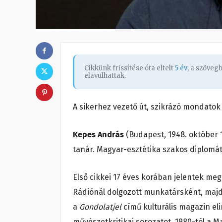
Cikkünk frissítése óta eltelt
5 év
, a szöveg
elavulhattak.
A sikerhez vezető út, szikrázó mondato
Kepes András
(Budapest, 1948. október 1
tanár. Magyar-esztétika szakos diplomát
Első cikkei 17 éves korában jelentek meg
Rádiónál dolgozott munkatársként, majd 
a
Gondolatjel
című kulturális magazin el
művészetkritikai sorozatot. 1980-tól a Ma