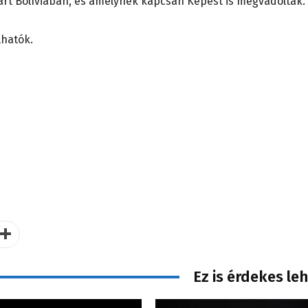
kavart Bolíviában, és amelynek kapcsán Kepest is megvádolták.
lhatók.
Ez is érdekes le