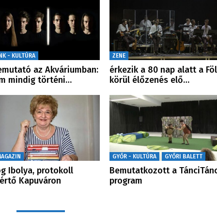
NK - KULTÚRA
ZENE
emutató az Akváriumban:
érkezik a 80 nap alatt a Fö
m mindig történi…
körül élőzenés elő…
MAGAZIN
GYŐR - KULTÚRA
GYŐRI BALETT
g Ibolya, protokoll
Bemutatkozott a TánciTánc
értő Kapuváron
program