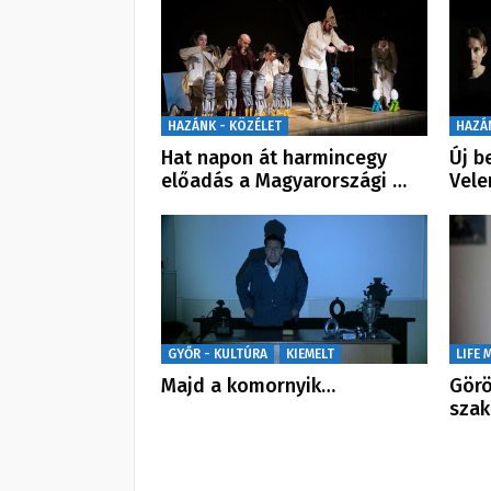
HAZÁNK - KÖZÉLET
HAZÁ
Hat napon át harmincegy
Új b
előadás a Magyarországi …
Vele
GYŐR - KULTÚRA
KIEMELT
LIFE 
Majd a komornyik…
Görö
szak