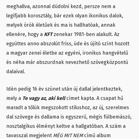
meghallva, azonnal dúdolni kezd, persze nem a
legifjabb korosztály, bár ezek olyan ikonikus dalok,
melyek örök életűek és ma is hallhatóak, annak
ellenére, hogy a
KFT
zenekar 1981-ben alakult. Az
együttes anno abszolút friss, üde és újító színt hozott
a magyar zenei életbe az egyéni, ironikus hangvételű
és néha már abszurdnak nevezhető szövegközpontú
dalaival.
Idén pedig 16 év szünet után új dallal jelentkeztek,
mely a
Te vagy az, aki kell
címet kapta. A csapat hű
maradt a tőlük megszokott stílushoz, az új, szerelmes
dal szövege és dallama is egyszerű, mégis fülbemászó,
nosztalgikus élményt keltve a hallgatóban. A szám a
tavasszal megjelent
MÉG MIT NEM
című album