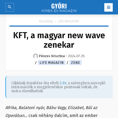
Kezdőlap
LIFE MAGAZIN
KFT, a magyar new wave
zenekar
Pénzes Krisztina
-
2024.07.25.
LIFE MAGAZIN
ZENE
Cikkünk frissítése óta eltelt
2 év
, a szövegben szereplő
információk a megjelenéskor pontosak voltak, de
mára elavulhattak.
Afrika, Balatoni nyár, Bábu Vagy, Elizabet, Bál az
Operában
… csak néhány dalcím, amit az ember