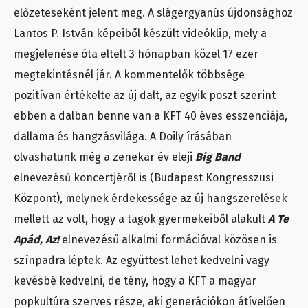
előzeteseként jelent meg. A slágergyanús újdonsághoz
Lantos P. István képeiből készült videóklip, mely a
megjelenése óta eltelt 3 hónapban közel 17 ezer
megtekintésnél jár. A kommentelők többsége
pozitívan értékelte az új dalt, az egyik poszt szerint
ebben a dalban benne van a KFT 40 éves esszenciája,
dallama és hangzásvilága. A Doily írásában
olvashatunk még a zenekar év eleji
Big Band
elnevezésű koncertjéről is (Budapest Kongresszusi
Központ), melynek érdekessége az új hangszerelések
mellett az volt, hogy a tagok gyermekeiből alakult
A Te
Apád, Az!
elnevezésű alkalmi formációval közösen is
színpadra léptek. Az együttest lehet kedvelni vagy
kevésbé kedvelni, de tény, hogy a KFT a magyar
popkultúra szerves része, aki generációkon átívelően