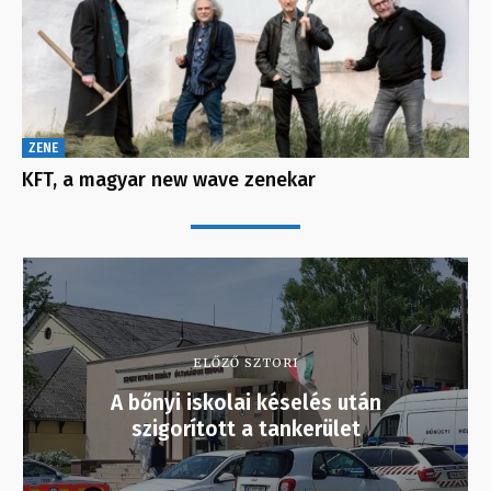
ZENE
KFT, a magyar new wave zenekar
ELŐZŐ SZTORI
A bőnyi iskolai késelés után
szigorított a tankerület