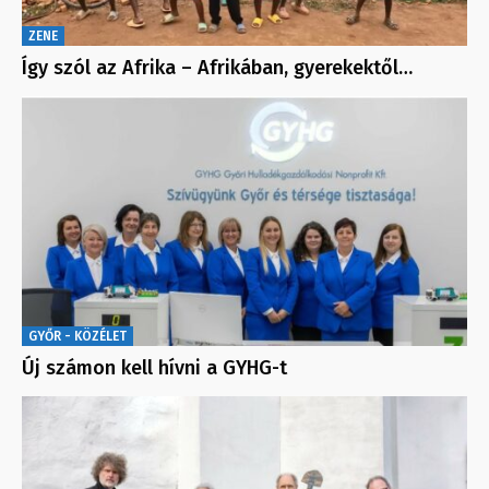
ZENE
Így szól az Afrika – Afrikában, gyerekektől…
GYŐR - KÖZÉLET
Új számon kell hívni a GYHG-t