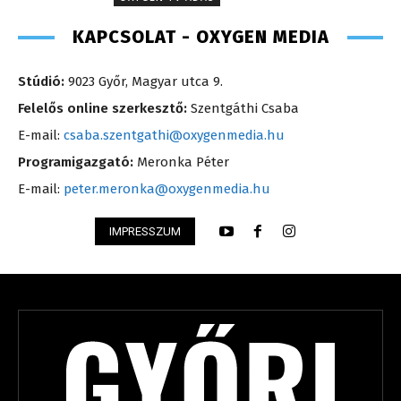
KAPCSOLAT - OXYGEN MEDIA
Stúdió:
9023 Győr, Magyar utca 9.
Felelős online szerkesztő:
Szentgáthi Csaba
E-mail:
csaba.szentgathi@oxygenmedia.hu
Programigazgató:
Meronka Péter
E-mail:
peter.meronka@oxygenmedia.hu
IMPRESSZUM