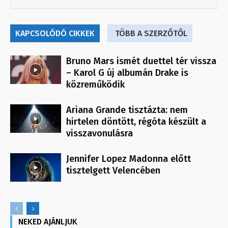
KAPCSOLÓDÓ CIKKEK
TÖBB A SZERZŐTŐL
Bruno Mars ismét duettel tér vissza
– Karol G új albumán Drake is
közreműködik
Ariana Grande tisztázta: nem
hirtelen döntött, régóta készült a
visszavonulásra
Jennifer Lopez Madonna előtt
tisztelgett Velencében
NEKED AJÁNLJUK