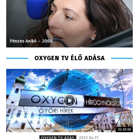
Molek Csongor – műsorvezető – 2020
OXYGEN TV ÉLŐ ADÁSA
02:40:06
2021.04.17.
OXYGEN TV ADÁS