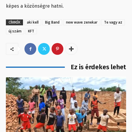
képes a közönségre hatni.
CÍMKÉK
aki kell
Big Band
new wave zenekar
Te vagy az
új szám
KFT
Ez is érdekes lehet