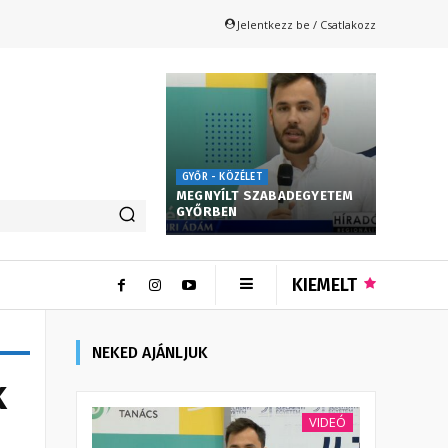
Jelentkezz be / Csatlakozz
GYŐR - KÖZÉLET
MEGNYÍLT SZABADEGYETEM
GYŐRBEN
KIEMELT
NEKED AJÁNLJUK
k
VIDEÓ