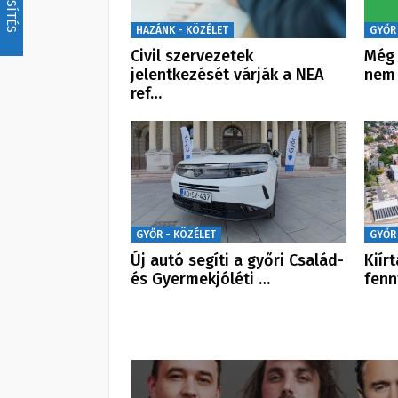
FRISSÍTÉS
HAZÁNK - KÖZÉLET
GYŐR
Civil szervezetek
Még 
jelentkezését várják a NEA
nem 
ref…
GYŐR - KÖZÉLET
GYŐR
Új autó segíti a győri Család-
Kiír
és Gyermekjóléti …
fenn