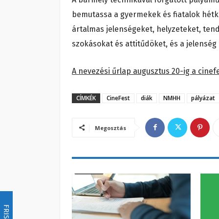
bemutassa a gyermekek és fiatalok hétk
ártalmas jelenségeket, helyzeteket, ten
szokásokat és attitűdöket, és a jelenség
A nevezési űrlap augusztus 20-ig a cinefe
CÍMKÉK
CineFest
diák
NMHH
pályázat
Megosztás