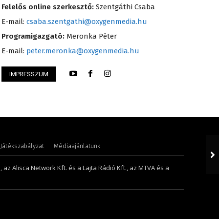
Felelős online szerkesztő:
Szentgáthi Csaba
E-mail:
csaba.szentgathi@oxygenmedia.hu
Programigazgató:
Meronka Péter
E-mail:
peter.meronka@oxygenmedia.hu
IMPRESSZUM
Éva – sales manager – 2017
Huszti Tamás – ope
Játékszabályzat
Médiaajánlatunk
 az Alisca Network Kft. és a Lajta Rádió Kft., az MTVA és a