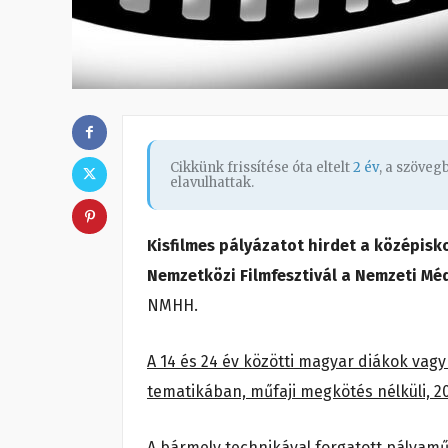
Cikkünk frissítése óta eltelt
2 év
, a szöve
elavulhattak.
Kisfilmes pályázatot hirdet a középisk
Nemzetközi Filmfesztivál a Nemzeti Mé
NMHH.
A 14 és 24 év közötti magyar diákok vagy
tematikában, műfaji megkötés nélküli, 20
A bármely technikával forgatott pályaműv