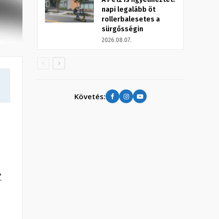
napi legalább öt
rollerbalesetes a
sürgősségin
2026.08.07.
a
Követés:
"