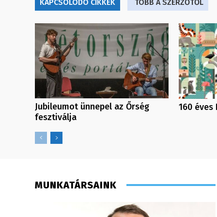
KAPCSOLÓDÓ CIKKEK
TÖBB A SZERZŐTŐL
Jubileumot ünnepel az Őrség
160 éves 
fesztiválja
MUNKATÁRSAINK