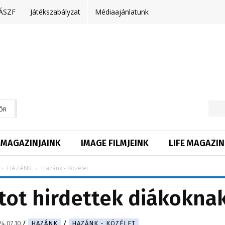
ÁSZF
Játékszabályzat
Médiaajánlatunk
ŐR
MAGAZINJAINK
IMAGE FILMJEINK
LIFE MAGAZIN
HAZÁNK
Hazánk - Közélet
tot hirdettek diákokna
4.07.10.
HAZÁNK
HAZÁNK - KÖZÉLET