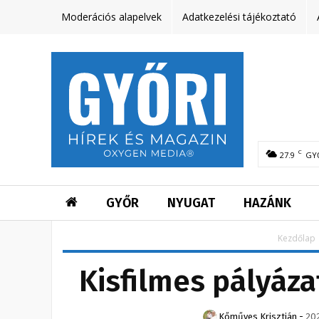
Moderációs alapelvek
Adatkezelési tájékoztató
C
27.9
GY
GYŐR
NYUGAT
HAZÁNK
Kezdőlap
Kisfilmes pályáza
Kőműves Krisztián
-
202