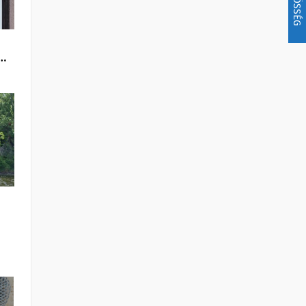
KÖZÖSSÉG
V…