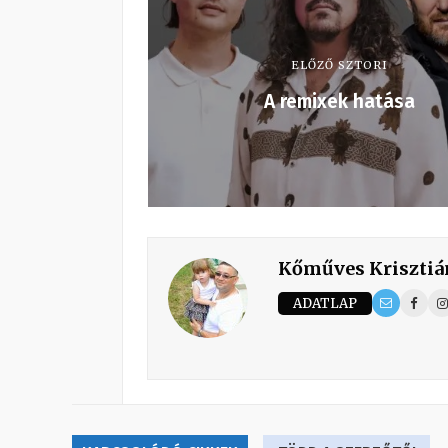
ELŐZŐ SZTORI
A remixek hatása
Kőműves Krisztiá
ADATLAP