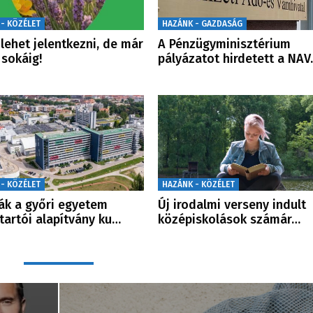
 - KÖZÉLET
HAZÁNK - GAZDASÁG
lehet jelentkezni, de már
A Pénzügyminisztérium
sokáig!
pályázatot hirdetett a NA
 - KÖZÉLET
HAZÁNK - KÖZÉLET
ták a győri egyetem
Új irodalmi verseny indult
tartói alapítvány ku…
középiskolások számár…