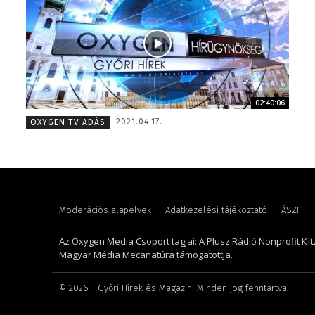
02:40:06
Süli Gabriella – sales manager – 2013
Gombos 
2021.04.17.
OXYGEN TV ADÁS
Moderációs alapelvek
Adatkezelési tájékoztató
ÁSZF
Az Oxygen Media Csoport tagjai: A Plusz Rádió Nonprofit Kft.,
Magyar Média Mecanatúra támogatottja.
©
2026
- Győri Hírek és Magazin. Minden jog fenntartva.