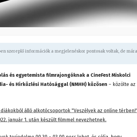
gben szereplő információk a megjelenéskor pontosak voltak, de már
olás és egyetemista filmrajongóknak a CineFest Miskolci
dia- és Hírközlési Hatósággal (NMHH) közösen
– közölte az
 diákokból álló alkotócsoportok "Veszélyek az online térben!
22. január 1. után készült filmmel nevezhetnek.
ek terjedelme 00.30 – 03.00 perc lehet, és célja, hogy