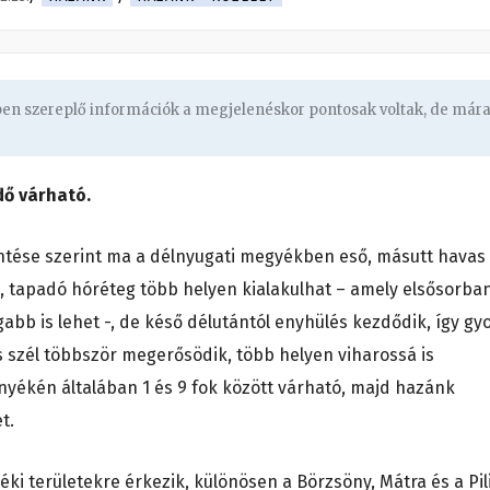
gben szereplő információk a megjelenéskor pontosak voltak, de már
dő várható.
entése szerint ma a délnyugati megyékben eső, másutt havas
s, tapadó hóréteg több helyen kialakulhat – amely elsősorba
b is lehet -, de késő délutántól enyhülés kezdődik, így gy
s szél többször megerősödik, több helyen viharossá is
rnyékén általában 1 és 9 fok között várható, majd hazánk
t.
éki területekre érkezik, különösen a Börzsöny, Mátra és a Pil