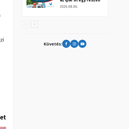
az Ipar út egy részén
2026.08.06.
a
zi
Követés:
het