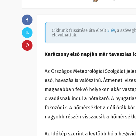
Cikkünk frissítése óta eltelt
3 év
, a szöve
elavulhattak.
Karácsony első napján már tavaszias i
Az Országos Meteorológiai Szolgálat jel
eső, havazás is valószínű. Átmeneti vize
magasabban fekvő helyeken akár vastagab
olvadásnak indul a hótakaró. A nyugatia
fokozódik. A hőmérséklet a déli órák kö
nagyobb részén visszaesik a hőmérsékle
Az Időkép szerint a legtöbb hó a hegyvid