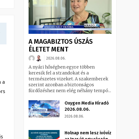
a
A MAGABIZTOS ÚSZÁS
ÉLETET MENT
2026.08.06.
A nyári hőségben egyre többen
keresik fel a strandokat és a
természetes vizeket. A szakemberek
n a
szerint azonban a biztonságos
fürdőzéshez nem elég néhány tempó...
ors
Oxygen Media Híradó
2026.08.06.
2026.08.06.
Holnap nem lesz ivóvíz
is