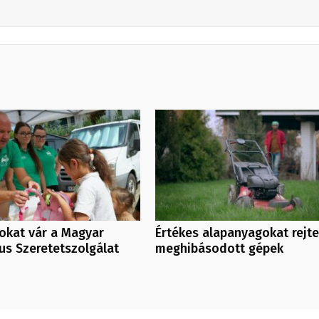
kat vár a Magyar
Értékes alapanyagokat rejt
us Szeretetszolgálat
meghibásodott gépek