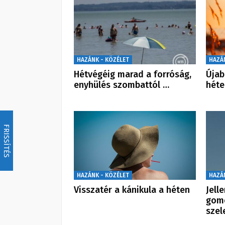
HAZÁNK - KÖZÉLET
HAZÁ
Hétvégéig marad a forróság,
Újab
enyhülés szombattól …
héte
FRISSÍTÉS
HAZÁNK - KÖZÉLET
HAZÁ
Visszatér a kánikula a héten
Jell
gomo
szel