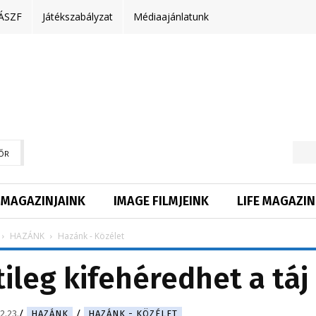
ÁSZF
Játékszabályzat
Médiaajánlatunk
ŐR
MAGAZINJAINK
IMAGE FILMJEINK
LIFE MAGAZIN
HAZÁNK
Hazánk - Közélet
leg kifehéredhet a táj
2.23.
HAZÁNK
HAZÁNK - KÖZÉLET