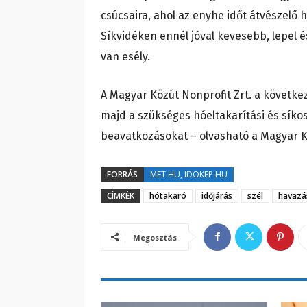
csúcsaira, ahol az enyhe időt átvészelő 
Síkvidéken ennél jóval kevesebb, lepel é
van esély.
A Magyar Közút Nonprofit Zrt. a követke
majd a szükséges hóeltakarítási és síkos
beavatkozásokat – olvasható a Magyar K
FORRÁS
MET.HU, IDOKEP.HU
CÍMKÉK
hótakaró
időjárás
szél
havazá
Megosztás