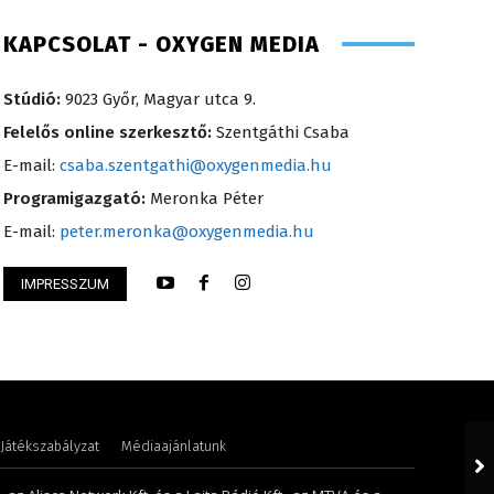
KAPCSOLAT - OXYGEN MEDIA
Stúdió:
9023 Győr, Magyar utca 9.
Felelős online szerkesztő:
Szentgáthi Csaba
E-mail:
csaba.szentgathi@oxygenmedia.hu
Programigazgató:
Meronka Péter
E-mail:
peter.meronka@oxygenmedia.hu
 Krisztián – programozó, technikus –
IMPRESSZUM
Gombos Éva – sale
Játékszabályzat
Médiaajánlatunk