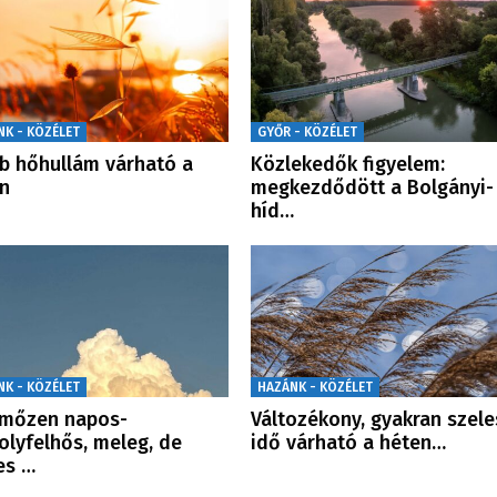
NK - KÖZÉLET
GYŐR - KÖZÉLET
b hőhullám várható a
Közlekedők figyelem:
n
megkezdődött a Bolgányi-
híd…
NK - KÖZÉLET
HAZÁNK - KÖZÉLET
emőzen napos-
Változékony, gyakran szele
lyfelhős, meleg, de
idő várható a héten…
es …