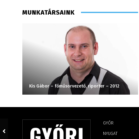
MUNKATÁRSAINK
Kis Gábor – főműsorvezető, riporter – 2012
GYŐR
NYUGAT