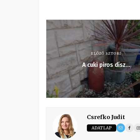
ELŐZŐ SZTORI
A cuki piros dísz…
Csrefko Judit
ADATLAP