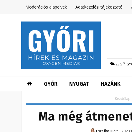
Moderációs alapelvek
Adatkezelési tájékoztató
C
23.5
GY
GYŐR
NYUGAT
HAZÁNK
Kezdőlap
Ma még átmeneti
Csrefko Judit
-
2023.1