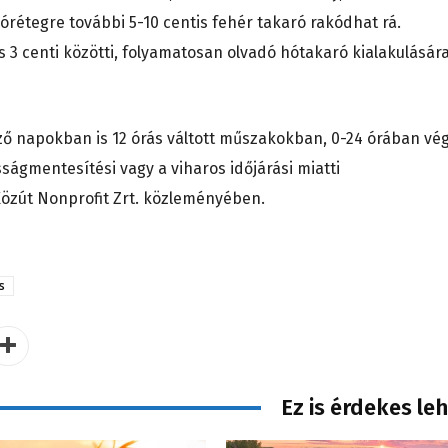
hórétegre további 5-10 centis fehér takaró rakódhat rá.
s 3 centi közötti, folyamatosan olvadó hótakaró kialakulásár
ző napokban is 12 órás váltott műszakokban, 0-24 órában vég
ságmentesítési vagy a viharos időjárási miatti
özút Nonprofit Zrt. közleményében.
s
Ez is érdekes le