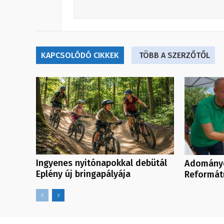
KAPCSOLÓDÓ CIKKEK
TÖBB A SZERZŐTŐL
Ingyenes nyitónapokkal debütál
Adományo
Eplény új bringapályája
Reformát