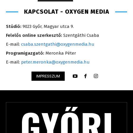
KAPCSOLAT - OXYGEN MEDIA
Stúdió:
9023 Győr, Magyar utca 9.
Felelős online szerkesztő:
Szentgáthi Csaba
E-mail:
csaba.szentgathi@oxygenmedia.hu
Programigazgató:
Meronka Péter
E-mail:
peter.meronka@oxygenmedia.hu
IMPRESSZUM