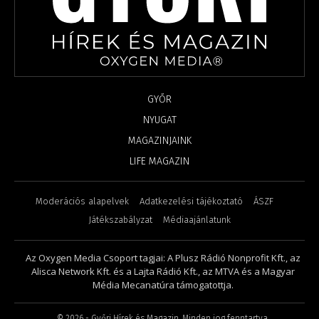
GYŐR
NYUGAT
MAGAZINJAINK
LIFE MAGAZIN
Moderációs alapelvek
Adatkezelési tájékoztató
ÁSZF
Játékszabályzat
Médiaajánlatunk
Az Oxygen Media Csoport tagjai: A Plusz Rádió Nonprofit Kft., az
Alisca Network Kft. és a Lajta Rádió Kft., az MTVA és a Magyar
Média Mecanatúra támogatottja.
©
2026
- Győri Hírek és Magazin. Minden jog fenntartva.