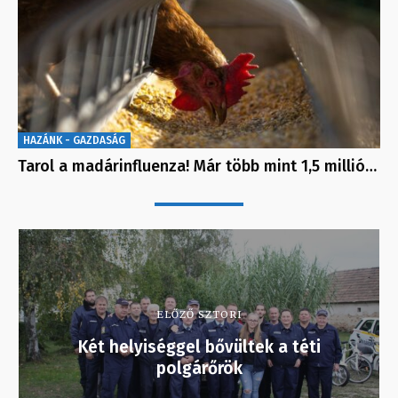
HAZÁNK - GAZDASÁG
Tarol a madárinfluenza! Már több mint 1,5 millió…
ELŐZŐ SZTORI
Két helyiséggel bővültek a téti
polgárőrök