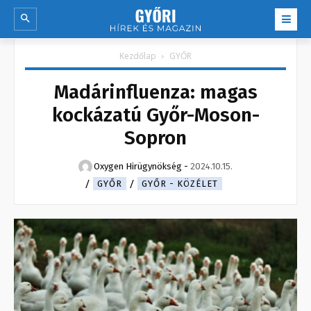
Kezdőlap
GYŐR
Madárinfluenza: magas
kockázatú Győr-Moson-
Sopron
Oxygen Hirügynökség
-
2024.10.15.
GYŐR
GYŐR - KÖZÉLET