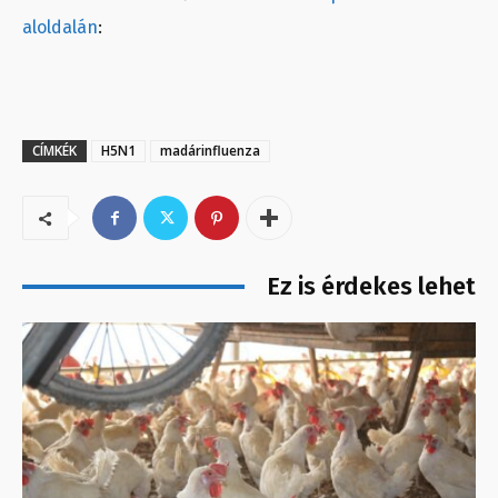
aloldalán
:
CÍMKÉK
H5N1
madárinfluenza
Ez is érdekes lehet