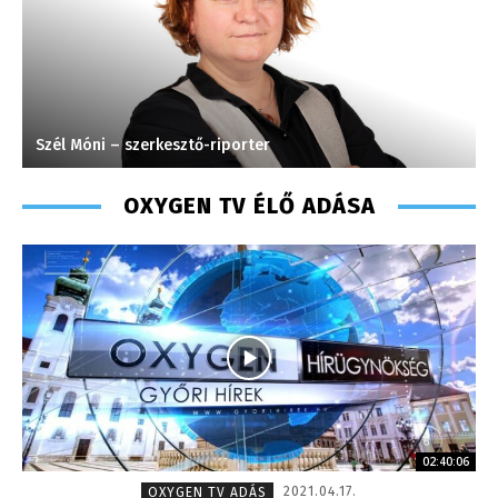
Szél Móni – szerkesztő-riporter
C
OXYGEN TV ÉLŐ ADÁSA
02:40:06
2021.04.17.
OXYGEN TV ADÁS