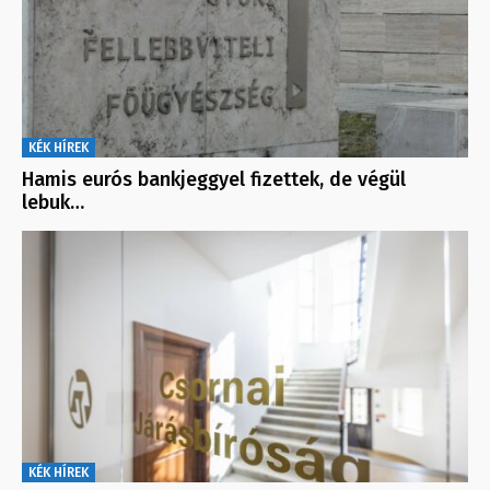
KÉK HÍREK
Hamis eurós bankjeggyel fizettek, de végül
lebuk…
KÉK HÍREK