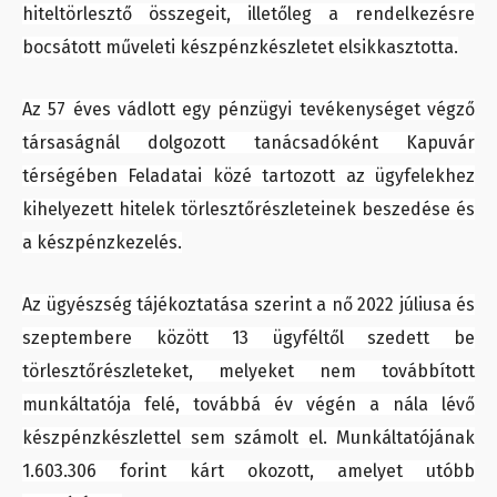
hiteltörlesztő összegeit, illetőleg a rendelkezésre
bocsátott műveleti készpénzkészletet elsikkasztotta.
Az 57 éves vádlott egy pénzügyi tevékenységet végző
társaságnál dolgozott tanácsadóként Kapuvár
térségében Feladatai közé tartozott az ügyfelekhez
kihelyezett hitelek törlesztőrészleteinek beszedése és
a készpénzkezelés.
Az ügyészség tájékoztatása szerint a nő 2022 júliusa és
szeptembere között 13 ügyféltől szedett be
törlesztőrészleteket, melyeket nem továbbított
munkáltatója felé, továbbá év végén a nála lévő
készpénzkészlettel sem számolt el. Munkáltatójának
1.603.306 forint kárt okozott, amelyet utóbb