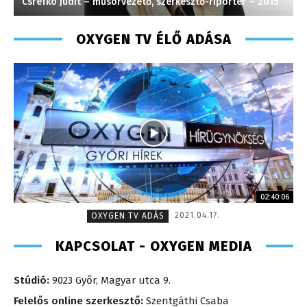
Csrefkó Judit – műsorvezető, szerkesztő-riporter – 2015
M
OXYGEN TV ÉLŐ ADÁSA
02:40:06
2021.04.17.
OXYGEN TV ADÁS
KAPCSOLAT - OXYGEN MEDIA
Stúdió:
9023 Győr, Magyar utca 9.
Felelős online szerkesztő:
Szentgáthi Csaba