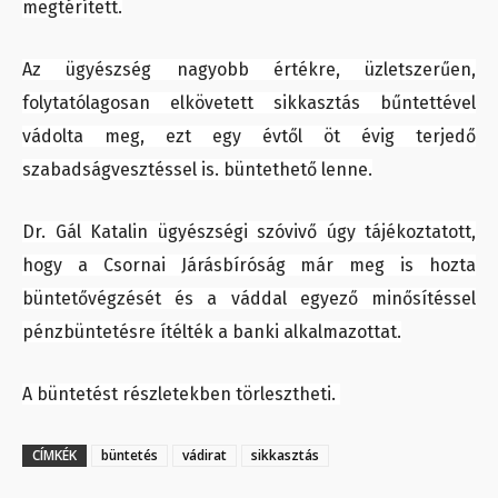
megtérített.
Az ügyészség nagyobb értékre, üzletszerűen,
folytatólagosan elkövetett sikkasztás bűntettével
vádolta meg, ezt egy évtől öt évig terjedő
szabadságvesztéssel is. büntethető lenne.
Dr. Gál Katalin ügyészségi szóvivő úgy tájékoztatott,
hogy a Csornai Járásbíróság már meg is hozta
büntetővégzését és a váddal egyező minősítéssel
pénzbüntetésre ítélték a banki alkalmazottat.
A büntetést részletekben törlesztheti.
CÍMKÉK
büntetés
vádirat
sikkasztás