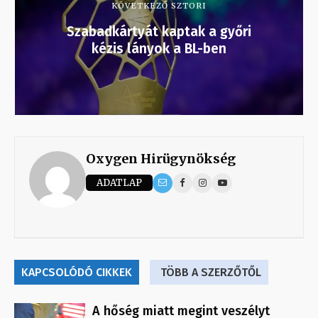
KÖVETKEZŐ SZTORI
Szabadkártyát kaptak a győri
kézis lányok a BL-ben
Oxygen Hirügynökség
ADATLAP
KAPCSOLÓDÓ CIKKEK
TÖBB A SZERZŐTŐL
A hőség miatt megint veszélyt