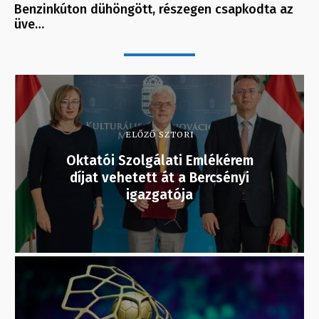
Benzinkúton dühöngött, részegen csapkodta az
üve…
ELŐZŐ SZTORI
Oktatói Szolgálati Emlékérem
díjat vehetett át a Bercsényi
igazgatója