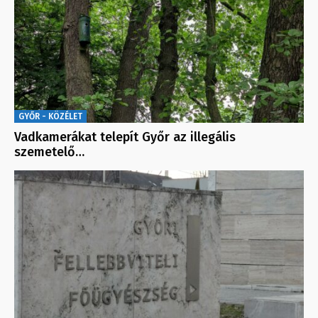
GYŐR - KÖZÉLET
Vadkamerákat telepít Győr az illegális
szemetelő…