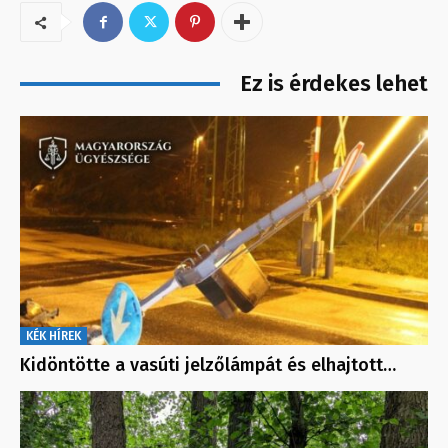
Ez is érdekes lehet
KÉK HÍREK
Kidöntötte a vasúti jelzőlámpát és elhajtott…