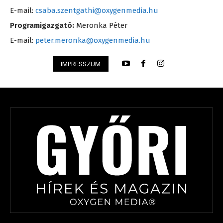
E-mail:
csaba.szentgathi@oxygenmedia.hu
Programigazgató:
Meronka Péter
E-mail:
peter.meronka@oxygenmedia.hu
IMPRESSZUM