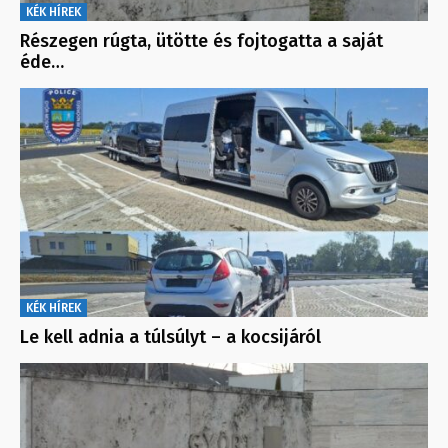
KÉK HÍREK
Részegen rúgta, ütötte és fojtogatta a saját
éde…
KÉK HÍREK
Le kell adnia a túlsúlyt – a kocsijáról