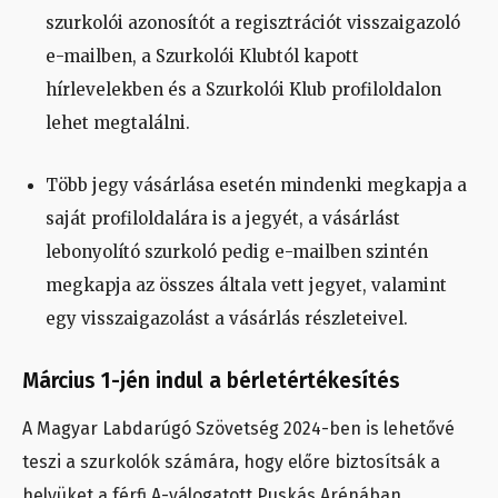
szurkolói azonosítót a regisztrációt visszaigazoló
e-mailben, a Szurkolói Klubtól kapott
hírlevelekben és a Szurkolói Klub profiloldalon
lehet megtalálni.
Több jegy vásárlása esetén mindenki megkapja a
saját profiloldalára is a jegyét, a vásárlást
lebonyolító szurkoló pedig e-mailben szintén
megkapja az összes általa vett jegyet, valamint
egy visszaigazolást a vásárlás részleteivel.
Március 1-jén indul a bérletértékesítés
A Magyar Labdarúgó Szövetség 2024-ben is lehetővé
teszi a szurkolók számára, hogy előre biztosítsák a
helyüket a férfi A-válogatott Puskás Arénában