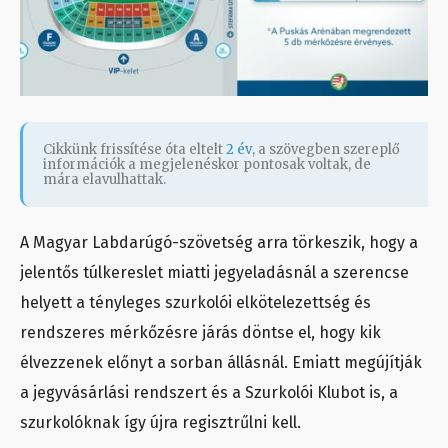
Cikkünk frissítése óta eltelt
2 év
, a szövegben szereplő
információk a megjelenéskor pontosak voltak, de
mára elavulhattak.
A Magyar Labdarúgó-szövetség arra törkeszik, hogy a
jelentős túlkereslet miatti jegyeladásnál a szerencse
helyett a tényleges szurkolói elkötelezettség és
rendszeres mérkőzésre járás döntse el, hogy kik
élvezzenek előnyt a sorban állásnál. Emiatt megújítják
a jegyvásárlási rendszert és a Szurkolói Klubot is, a
szurkolóknak így újra regisztrűlni kell.