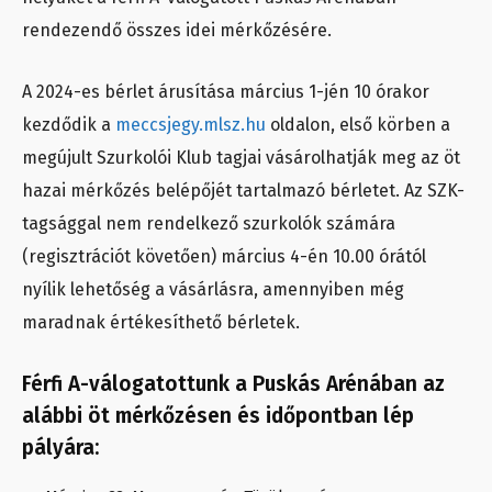
rendezendő összes idei mérkőzésére.
A 2024-es bérlet árusítása március 1-jén 10 órakor
kezdődik a
meccsjegy.mlsz.hu
oldalon, első körben a
megújult Szurkolói Klub tagjai vásárolhatják meg az öt
hazai mérkőzés belépőjét tartalmazó bérletet. Az SZK-
tagsággal nem rendelkező szurkolók számára
(regisztrációt követően) március 4-én 10.00 órától
nyílik lehetőség a vásárlásra, amennyiben még
maradnak értékesíthető bérletek.
Férfi A-válogatottunk a Puskás Arénában az
alábbi öt mérkőzésen és időpontban lép
pályára: