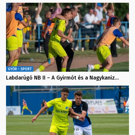
GYŐR - SPORT
Labdarúgó NB II – A Gyirmót és a Nagykaniz…