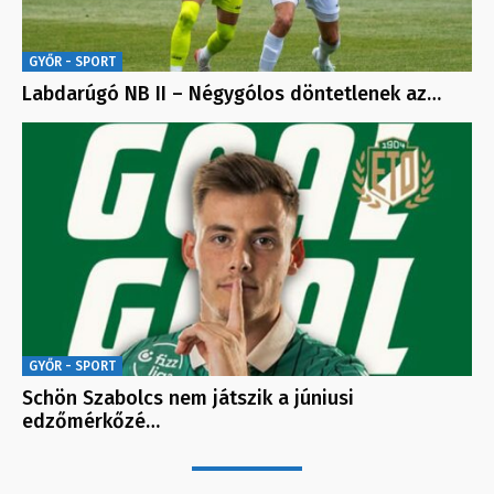
GYŐR - SPORT
Labdarúgó NB II – Négygólos döntetlenek az…
GYŐR - SPORT
Schön Szabolcs nem játszik a júniusi
edzőmérkőzé…