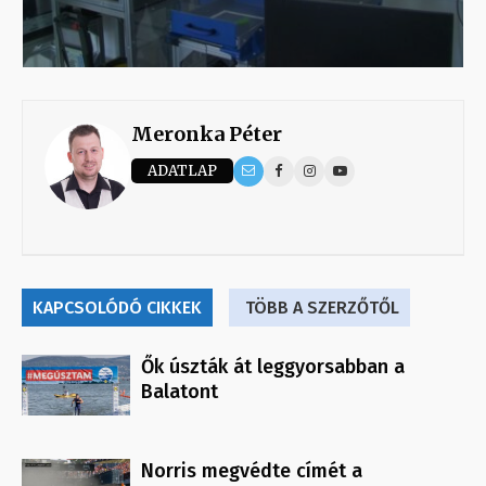
Meronka Péter
ADATLAP
KAPCSOLÓDÓ CIKKEK
TÖBB A SZERZŐTŐL
Ők úszták át leggyorsabban a
Balatont
Norris megvédte címét a