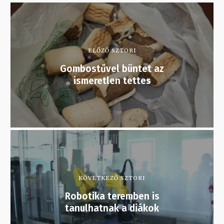
ELŐZŐ SZTORI
Gombostűvel büntet az
ismeretlen tettes
KÖVETKEZŐ SZTORI
Robotika teremben is
tanulhatnak a diákok