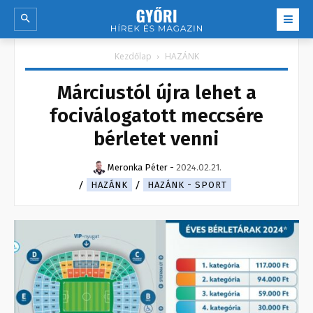
Kezdőlap
HAZÁNK
Márciustól újra lehet a
fociválogatott meccsére
bérletet venni
Meronka Péter
-
2024.02.21.
HAZÁNK
HAZÁNK - SPORT