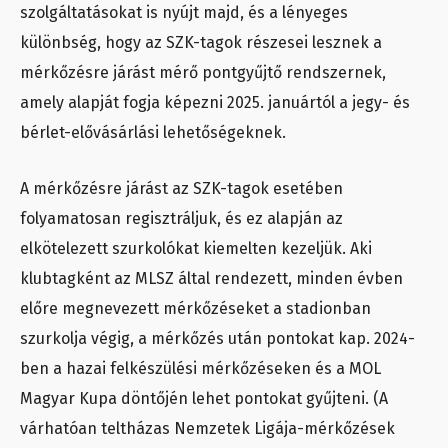
szolgáltatásokat is nyújt majd, és a lényeges
különbség, hogy az SZK-tagok részesei lesznek a
mérkőzésre járást mérő pontgyűjtő rendszernek,
amely alapját fogja képezni 2025. januártól a jegy- és
bérlet-elővásárlási lehetőségeknek.
A mérkőzésre járást az SZK-tagok esetében
folyamatosan regisztráljuk, és ez alapján az
elkötelezett szurkolókat kiemelten kezeljük. Aki
klubtagként az MLSZ által rendezett, minden évben
előre megnevezett mérkőzéseket a stadionban
szurkolja végig, a mérkőzés után pontokat kap. 2024-
ben a hazai felkészülési mérkőzéseken és a MOL
Magyar Kupa döntőjén lehet pontokat gyűjteni. (A
várhatóan teltházas Nemzetek Ligája-mérkőzések