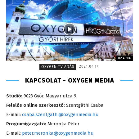
02:40:06
2021.04.17.
OXYGEN TV ADÁS
KAPCSOLAT - OXYGEN MEDIA
Stúdió:
9023 Győr, Magyar utca 9.
Felelős online szerkesztő:
Szentgáthi Csaba
E-mail:
csaba.szentgathi@oxygenmedia.hu
Programigazgató:
Meronka Péter
E-mail:
peter.meronka@oxygenmedia.hu