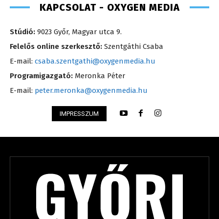
KAPCSOLAT - OXYGEN MEDIA
Stúdió:
9023 Győr, Magyar utca 9.
Felelős online szerkesztő:
Szentgáthi Csaba
E-mail:
csaba.szentgathi@oxygenmedia.hu
Programigazgató:
Meronka Péter
E-mail:
peter.meronka@oxygenmedia.hu
IMPRESSZUM