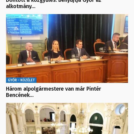
Döntött a közgyűlés: benyújtja Győr az
alkotmány…
GYŐR - KÖZÉLET
Három alpolgármestere van már Pintér
Bencének…