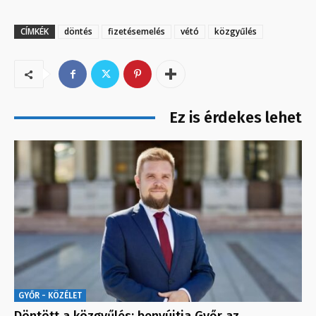
CÍMKÉK
döntés
fizetésemelés
vétó
közgyűlés
Ez is érdekes lehet
GYŐR - KÖZÉLET