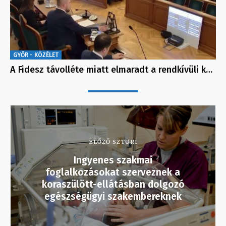
GYŐR - KÖZÉLET
A Fidesz távolléte miatt elmaradt a rendkívüli k…
ELŐZŐ SZTORI
Ingyenes szakmai
foglalkozásokat szerveznek a
koraszülött-ellátásban dolgozó
egészségügyi szakembereknek