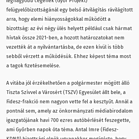
legnagyobb cégének (Győr Projekt)
felügyelőbizottságánál egy belső átvilágítás rávilágított
arra, hogy elemi hiányosságokkal működött a
bizottság: az évi négy ülés helyett például csak hármat
hívtak össze 2021-ben, a hozott határozatokat nem
vezették át a nyilvántartásba, de ezen kívül is több
sebből vérzett a működésük. Ehhez képest téma most
a tagok fizetésemelése.
A vitába jól érzékelhetően a polgármester mögött álló
Tiszta Szívvel a Városért (TSZV) Egyesület állt bele, a
Fidesz-frakció nem nagyon vette fel a kesztyűt. Annál a
pontnál sem, amely az önkormányzati médiabirodalom
igazgatójának havi 700 ezres autóbérlését feszegette,
ami Győrben napok óta téma. Antal Imre (Fidesz-
KDNP) bizottsági elnök ugyanakkor megígérte, hogy