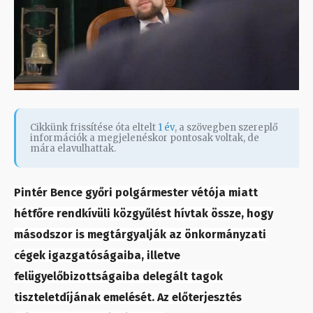
Cikkünk frissítése óta eltelt
1 év
, a szövegben szereplő
információk a megjelenéskor pontosak voltak, de
mára elavulhattak.
Pintér Bence győri polgármester vétója miatt
hétfőre rendkívüli közgyűlést hívtak össze, hogy
másodszor is megtárgyalják az önkormányzati
cégek igazgatóságaiba, illetve
felügyelőbizottságaiba delegált tagok
tiszteletdíjának emelését. Az előterjesztés