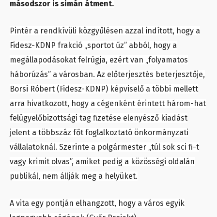
másodszor is simán átment.
Pintér a rendkívüli közgyűlésen azzal indított, hogy a
Fidesz-KDNP frakció „sportot űz” abból, hogy a
megállapodásokat felrúgja, ezért van „folyamatos
háborúzás” a városban. Az előterjesztés beterjesztője,
Borsi Róbert (Fidesz-KDNP) képviselő a többi mellett
arra hivatkozott, hogy a cégenként érintett három-hat
felügyelőbizottsági tag fizetése elenyésző kiadást
jelent a többszáz főt foglalkoztató önkormányzati
vállalatoknál. Szerinte a polgármester „túl sok sci fi-t
vagy krimit olvas”, amiket pedig a közösségi oldalán
publikál, nem állják meg a helyüket.
A vita egy pontján elhangzott, hogy a város egyik