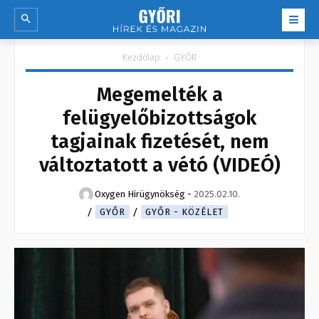
Kezdőlap
GYŐR
Megemelték a
felügyelőbizottságok
tagjainak fizetését, nem
változtatott a vétó (VIDEÓ)
Oxygen Hirügynökség
-
2025.02.10.
GYŐR
GYŐR - KÖZÉLET