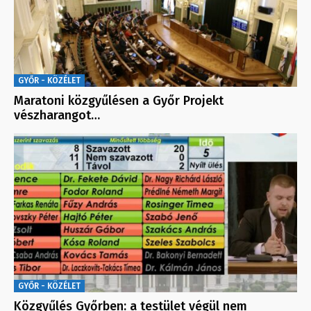
GYŐR - KÖZÉLET
Maratoni közgyűlésen a Győr Projekt
vészharangot…
GYŐR - KÖZÉLET
Közgyűlés Győrben: a testület végül nem