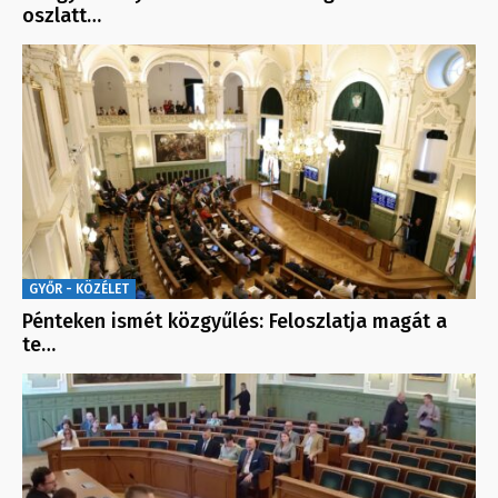
oszlatt…
GYŐR - KÖZÉLET
Pénteken ismét közgyűlés: Feloszlatja magát a
te…